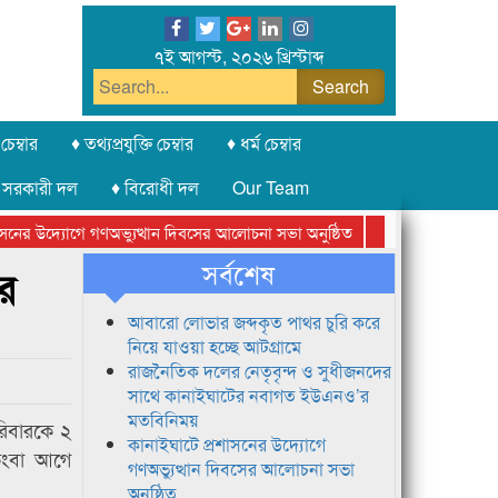
৭ই আগস্ট, ২০২৬ খ্রিস্টাব্দ
চেম্বার
♦ তথ্যপ্রযুক্তি চেম্বার
♦ ধর্ম চেম্বার
 সরকারী দল
♦ বিরোধী দল
Our Team
র উদ্যোগে গণঅভ্যুত্থান দিবসের আলোচনা সভা অনুষ্ঠিত
সিলেট অনলাইন প্রেসক্
সর্বশেষ
ঘর
আবারো লোভার জব্দকৃত পাথর চুরি করে
নিয়ে যাওয়া হচ্ছে আটগ্রামে
রাজনৈতিক দলের নেতৃবৃন্দ ও সুধীজনদের
সাথে কানাইঘাটের নবাগত ইউএনও’র
মতবিনিময়
রিবারকে ২
কানাইঘাটে প্রশাসনের উদ্যোগে
কিংবা আগে
গণঅভ্যুত্থান দিবসের আলোচনা সভা
অনুষ্ঠিত