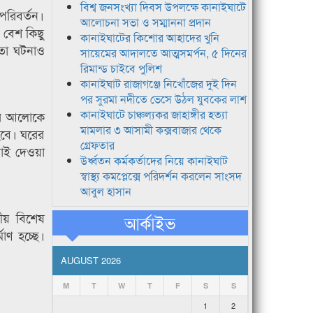
বিশ্ব জনসংখ্যা দিবস উপলক্ষে কানাইঘাটে
পরিবর্তন।
আলোচনা সভা ও সম্মাননা প্রদান
ে বেশ কিছু
কানাইঘাটের কিশোর আহাদের খুনি
মতো ঘটনাও
সায়েমের আদালতে আত্মসমর্পন, ৫ দিনের
রিমান্ড চাইবে পুলিশ
কানাইঘাট রাজাগঞ্জে নিখোঁজের দুই দিন
পর সুরমা নদীতে ভেসে উঠল যুবকের লাশ
কানাইঘাটে চাঞ্চল্যকর জাহাঙ্গীর হত্যা
তার আলোকে
মামলার ৩ আসামী কক্সবাজার থেকে
হবে। ঘরের
গ্রেফতার
াই দেওয়া
উর্ধ্বতন কর্মকর্তাদের নিয়ে কানাইঘাট
স্বাস্থ্য কমপ্লেক্সে পরিদর্শন করলেন সাংসদ
আবুল হাসান
নীয় বিশেষ
আর্কাইভ
াণ হচ্ছে।
AUGUST 2026
M
T
W
T
F
S
S
1
2