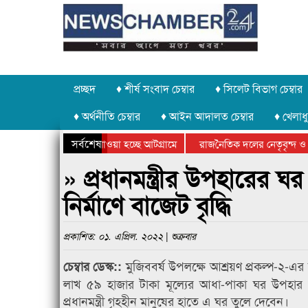
প্রচ্ছদ
♦ শীর্ষ সংবাদ চেম্বার
♦ সিলেট বিভাগ চেম্বার
♦ অর্থনীতি চেম্বার
♦ আইন আদালত চেম্বার
♦ খেলাধু
সর্বশেষ
পাথর চুরি করে নিয়ে যাওয়া হচ্ছে আটগ্রামে
রাজনৈতিক দলের নেতৃবৃন্দ ও স
বার্ষিক ক্রীড়া প্রতিযোগিতার পুরস্কার বিতরণ সম্পন্ন
সিলেটে বাংলাদেশ গ্রুপ থিয়েট
» প্রধানমন্ত্রীর উপহারের
নির্মাণে বাজেট বৃদ্ধি
প্রকাশিত: ০১. এপ্রিল. ২০২২ | শুক্রবার
মুজিববর্ষ উপলক্ষে আশ্রয়ণ প্রকল্প-২-
চেম্বার ডেস্ক::
লাখ ৫৯ হাজার টাকা মূল্যের আধা-পাকা ঘর উপহার হি
প্রধানমন্ত্রী গৃহহীন মানুষের হাতে এ ঘর তুলে দেবেন।