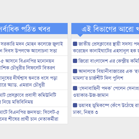
সর্বাধিক পঠিত খবর
এই বিভাগের আরো 
 সরকারি মদন মোহন কলেজে জুলাই
জাতীয় প্রেসক্লাবের স্থায়ী সদস্য প
্থান দিবস উপলক্ষে আলোচনা সভা
করেছেন কানাইঘাটের এহসানুল হক 
-৫ আসনে বিএনপির মনোনয়ন
জিরো বাংলাদেশ এর কেন্দ্রীয় কমি
ী আশিক চৌধুরীর লিফলেট বিতরণ
আদালতে বিয়ানীবাজারের এক ‘হত্য
মানুষের দীর্ঘশ্বাস শুনতে ধসে পড়া
মামলা’র চার্জশীট দিল পুলিশ
ারে অ্যাড. এমরান চৌধুরী
‘সেনাবাহিনী পদক’ পেলেন সেনাপ্
ট প্রেসক্লাবে প্রবাসী কমিউনিটি
ওয়াকার-উজ-জামান
ের নিয়ে মতিবিনিময়
ভয়াবহ ভূমিকম্পে কেঁপে উঠেছে র
ঘাটে বিএনপির জনসভা: সিলেট-৫
ঢাকা, নিহত ৩
র শীষের প্রার্থী চান নেতাকর্মীরা