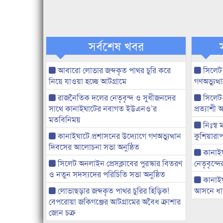
সর্বশেষ খবর
আবারো লোভার জব্দকৃত পাথর চুরি করে
সিলেট
নিয়ে যাওয়া হচ্ছে আটগ্রামে
গণঅভ্যুত
রাজনৈতিক দলের নেতৃবৃন্দ ও সুধীজনদের
সিলেট
সাথে কানাইঘাটের নবাগত ইউএনও’র
প্রত্যাশ
মতবিনিময়
নিঃস্ব 
কানাইঘাটে প্রশাসনের উদ্যোগে গণঅভ্যুত্থান
কুশিয়ারাপ
দিবসের আলোচনা সভা অনুষ্ঠিত
কানাইঘা
সিলেট অনলাইন প্রেসক্লাবের পুরস্কার বিতরণ
নেতৃবৃন্দ
ও নতুন সদস্যদের পরিচিতি সভা অনুষ্ঠিত
কানাই
লোভাছড়ার জব্দকৃত পাথর চুরির হিড়িক!
আসনে ধানে
বেপরোয়া জকিগঞ্জের আটগ্রামের অবৈধ ক্রাশার
জোন চক্র