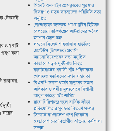
সিলেট অনলাইন প্রেসক্লাবের পুরস্কার
বিতরণ ও নতুন সদস্যদের পরিচিতি সভা
ধিক টেকসই
অনুষ্ঠিত
লোভাছড়ার জব্দকৃত পাথর চুরির হিড়িক!
বেপরোয়া জকিগঞ্জের আটগ্রামের অবৈধ
ক্রাশার জোন চক্র
লন্ডনে সিলেট শাহজালাল হাউজিং
াজার ৪৭৪টি
এস্টেটস (উপশহর) প্রবাসী
 গ্রহণ করা
অ্যাসোসিয়েশনের সভা অনুষ্ঠিত
কাতারে সড়ক দুর্ঘটনায় নিহত
কানাইঘাটের প্রবাসী পাঁচ পরিবারকে
খেলাফত মজলিসের নগদ সহায়তা
রান্নাঘর,
বিএনপি সকল ধর্মের মানুষের সমান
অধিকার ও ধর্মীয় মুল্যবোধে বিশ্বাসী:
আবুল কাহের চৌ: শামিম
রাজা গিরিশচন্দ্র স্কুলে বার্ষিক ক্রীড়া
স্থায়ী
প্রতিযোগিতার পুরস্কার বিতরণ সম্পন্ন
। ঘরের
সিলেটে বাংলাদেশ গ্রুপ থিয়েটার
ফেডারেশানের বিভাগীয় অভিনয় কর্মশালা
সম্পন্ন