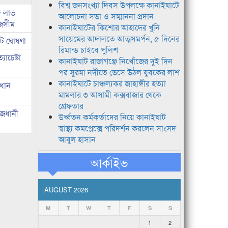
বিশ্ব জনসংখ্যা দিবস উপলক্ষে কানাইঘাটে
দ লাভ
আলোচনা সভা ও সম্মাননা প্রদান
জসীম
কানাইঘাটের কিশোর আহাদের খুনি
সায়েমের আদালতে আত্মসমর্পন, ৫ দিনের
টি ঘোষণা
রিমান্ড চাইবে পুলিশ
াচেষ্টা
কানাইঘাট রাজাগঞ্জে নিখোঁজের দুই দিন
পর সুরমা নদীতে ভেসে উঠল যুবকের লাশ
কানাইঘাটে চাঞ্চল্যকর জাহাঙ্গীর হত্যা
রধান
মামলার ৩ আসামী কক্সবাজার থেকে
গ্রেফতার
াজধানী
উর্ধ্বতন কর্মকর্তাদের নিয়ে কানাইঘাট
স্বাস্থ্য কমপ্লেক্সে পরিদর্শন করলেন সাংসদ
আবুল হাসান
আর্কাইভ
AUGUST 2026
M
T
W
T
F
S
S
1
2