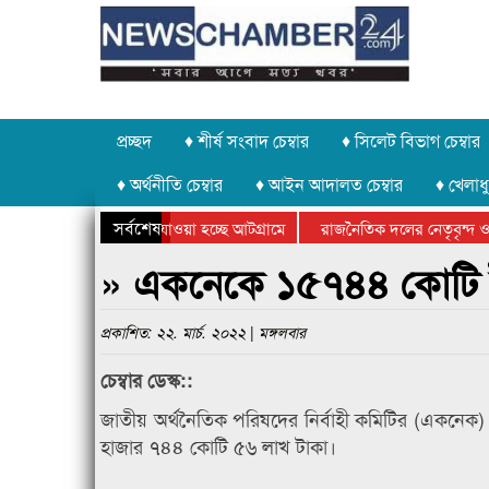
প্রচ্ছদ
♦ শীর্ষ সংবাদ চেম্বার
♦ সিলেট বিভাগ চেম্বার
♦ অর্থনীতি চেম্বার
♦ আইন আদালত চেম্বার
♦ খেলাধু
সর্বশেষ
 পাথর চুরি করে নিয়ে যাওয়া হচ্ছে আটগ্রামে
রাজনৈতিক দলের নেতৃবৃন্দ ও 
 বার্ষিক ক্রীড়া প্রতিযোগিতার পুরস্কার বিতরণ সম্পন্ন
সিলেটে বাংলাদেশ গ্রুপ থিয়ে
» একনেকে ১৫৭৪৪ কোটি টা
প্রকাশিত: ২২. মার্চ. ২০২২ | মঙ্গলবার
চেম্বার ডেস্ক::
জাতীয় অর্থনৈতিক পরিষদের নির্বাহী কমিটির (একনেক) 
হাজার ৭৪৪ কোটি ৫৬ লাখ টাকা।