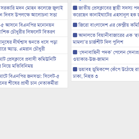
 সরকারি মদন মোহন কলেজে জুলাই
জাতীয় প্রেসক্লাবের স্থায়ী সদস্য প
্থান দিবস উপলক্ষে আলোচনা সভা
করেছেন কানাইঘাটের এহসানুল হক 
-৫ আসনে বিএনপির মনোনয়ন
জিরো বাংলাদেশ এর কেন্দ্রীয় কমি
ী আশিক চৌধুরীর লিফলেট বিতরণ
আদালতে বিয়ানীবাজারের এক ‘হত্য
মানুষের দীর্ঘশ্বাস শুনতে ধসে পড়া
মামলা’র চার্জশীট দিল পুলিশ
ারে অ্যাড. এমরান চৌধুরী
‘সেনাবাহিনী পদক’ পেলেন সেনাপ্
ট প্রেসক্লাবে প্রবাসী কমিউনিটি
ওয়াকার-উজ-জামান
ের নিয়ে মতিবিনিময়
ভয়াবহ ভূমিকম্পে কেঁপে উঠেছে র
ঘাটে বিএনপির জনসভা: সিলেট-৫
ঢাকা, নিহত ৩
র শীষের প্রার্থী চান নেতাকর্মীরা