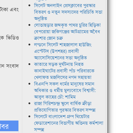
সিলেট অনলাইন প্রেসক্লাবের পুরস্কার
টাকা এবং
বিতরণ ও নতুন সদস্যদের পরিচিতি সভা
অনুষ্ঠিত
লোভাছড়ার জব্দকৃত পাথর চুরির হিড়িক!
বেপরোয়া জকিগঞ্জের আটগ্রামের অবৈধ
েকে ভিডিও
ক্রাশার জোন চক্র
লন্ডনে সিলেট শাহজালাল হাউজিং
এস্টেটস (উপশহর) প্রবাসী
অ্যাসোসিয়েশনের সভা অনুষ্ঠিত
কাতারে সড়ক দুর্ঘটনায় নিহত
নান সংবাদ
কানাইঘাটের প্রবাসী পাঁচ পরিবারকে
খেলাফত মজলিসের নগদ সহায়তা
বিএনপি সকল ধর্মের মানুষের সমান
অধিকার ও ধর্মীয় মুল্যবোধে বিশ্বাসী:
আবুল কাহের চৌ: শামিম
রাজা গিরিশচন্দ্র স্কুলে বার্ষিক ক্রীড়া
প্রতিযোগিতার পুরস্কার বিতরণ সম্পন্ন
সিলেটে বাংলাদেশ গ্রুপ থিয়েটার
ফেডারেশানের বিভাগীয় অভিনয় কর্মশালা
খবর
সম্পন্ন