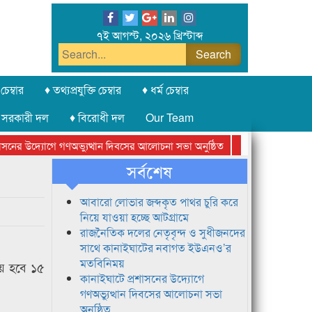
৭ই আগস্ট, ২০২৬ খ্রিস্টাব্দ
চেম্বার
♦ তথ্যপ্রযুক্তি চেম্বার
♦ ধর্ম চেম্বার
 সরকারী দল
♦ বিরোধী দল
Our Team
নের উদ্যোগে গণঅভ্যুত্থান দিবসের আলোচনা সভা অনুষ্ঠিত
সিলেট অনলাইন প্রেসক
সর্বশেষ
আবারো লোভার জব্দকৃত পাথর চুরি করে
নিয়ে যাওয়া হচ্ছে আটগ্রামে
রাজনৈতিক দলের নেতৃবৃন্দ ও সুধীজনদের
সাথে কানাইঘাটের নবাগত ইউএনও’র
মতবিনিময়
যয় হবে ১৫
কানাইঘাটে প্রশাসনের উদ্যোগে
গণঅভ্যুত্থান দিবসের আলোচনা সভা
অনুষ্ঠিত