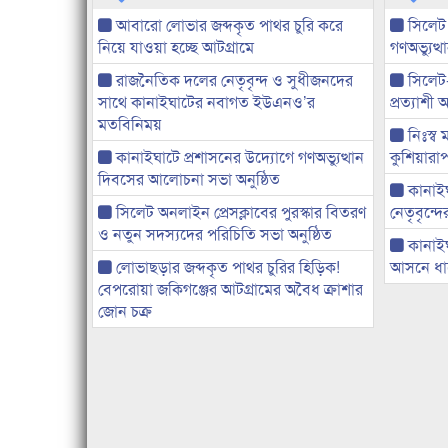
আবারো লোভার জব্দকৃত পাথর চুরি করে
সিলেট
নিয়ে যাওয়া হচ্ছে আটগ্রামে
গণঅভ্যুত
রাজনৈতিক দলের নেতৃবৃন্দ ও সুধীজনদের
সিলেট
সাথে কানাইঘাটের নবাগত ইউএনও’র
প্রত্যাশ
মতবিনিময়
নিঃস্ব 
কানাইঘাটে প্রশাসনের উদ্যোগে গণঅভ্যুত্থান
কুশিয়ারাপ
দিবসের আলোচনা সভা অনুষ্ঠিত
কানাইঘা
সিলেট অনলাইন প্রেসক্লাবের পুরস্কার বিতরণ
নেতৃবৃন্দ
ও নতুন সদস্যদের পরিচিতি সভা অনুষ্ঠিত
কানাই
লোভাছড়ার জব্দকৃত পাথর চুরির হিড়িক!
আসনে ধানে
বেপরোয়া জকিগঞ্জের আটগ্রামের অবৈধ ক্রাশার
জোন চক্র