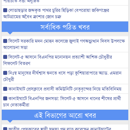
পরিচিতি সভা অনুষ্ঠিত
লোভাছড়ার জব্দকৃত পাথর চুরির হিড়িক! বেপরোয়া জকিগঞ্জের
আটগ্রামের অবৈধ ক্রাশার জোন চক্র
সর্বাধিক পঠিত খবর
সিলেট সরকারি মদন মোহন কলেজে জুলাই গণঅভ্যুত্থান দিবস উপলক্ষে
আলোচনা সভা
সিলেট-৫ আসনে বিএনপির মনোনয়ন প্রত্যাশী আশিক চৌধুরীর
লিফলেট বিতরণ
নিঃস্ব মানুষের দীর্ঘশ্বাস শুনতে ধসে পড়া কুশিয়ারাপারে অ্যাড. এমরান
চৌধুরী
কানাইঘাট প্রেসক্লাবে প্রবাসী কমিউনিটি নেতৃবৃন্দের নিয়ে মতিবিনিময়
কানাইঘাটে বিএনপির জনসভা: সিলেট-৫ আসনে ধানের শীষের প্রার্থী
চান নেতাকর্মীরা
এই বিভাগের আরো খবর
জাতীয় প্রেসক্লাবের স্থায়ী সদস্য পদ লাভ করেছেন কানাইঘাটের