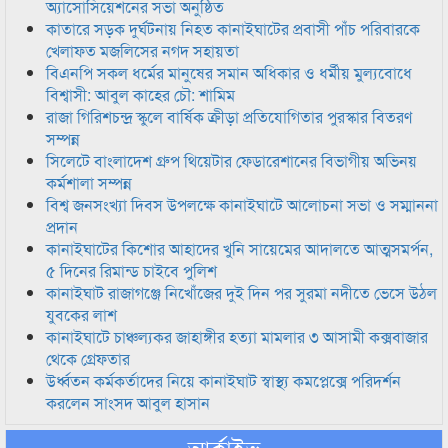
অ্যাসোসিয়েশনের সভা অনুষ্ঠিত
কাতারে সড়ক দুর্ঘটনায় নিহত কানাইঘাটের প্রবাসী পাঁচ পরিবারকে
খেলাফত মজলিসের নগদ সহায়তা
বিএনপি সকল ধর্মের মানুষের সমান অধিকার ও ধর্মীয় মুল্যবোধে
বিশ্বাসী: আবুল কাহের চৌ: শামিম
রাজা গিরিশচন্দ্র স্কুলে বার্ষিক ক্রীড়া প্রতিযোগিতার পুরস্কার বিতরণ
সম্পন্ন
সিলেটে বাংলাদেশ গ্রুপ থিয়েটার ফেডারেশানের বিভাগীয় অভিনয়
কর্মশালা সম্পন্ন
বিশ্ব জনসংখ্যা দিবস উপলক্ষে কানাইঘাটে আলোচনা সভা ও সম্মাননা
প্রদান
কানাইঘাটের কিশোর আহাদের খুনি সায়েমের আদালতে আত্মসমর্পন,
৫ দিনের রিমান্ড চাইবে পুলিশ
কানাইঘাট রাজাগঞ্জে নিখোঁজের দুই দিন পর সুরমা নদীতে ভেসে উঠল
যুবকের লাশ
কানাইঘাটে চাঞ্চল্যকর জাহাঙ্গীর হত্যা মামলার ৩ আসামী কক্সবাজার
থেকে গ্রেফতার
উর্ধ্বতন কর্মকর্তাদের নিয়ে কানাইঘাট স্বাস্থ্য কমপ্লেক্সে পরিদর্শন
করলেন সাংসদ আবুল হাসান
আর্কাইভ