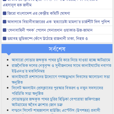
এহসানুল হক জসীম
জিরো বাংলাদেশ এর কেন্দ্রীয় কমিটি ঘোষণা
আদালতে বিয়ানীবাজারের এক ‘হত্যাচেষ্টা মামলা’র চার্জশীট দিল পুলিশ
‘সেনাবাহিনী পদক’ পেলেন সেনাপ্রধান ওয়াকার-উজ-জামান
ভয়াবহ ভূমিকম্পে কেঁপে উঠেছে রাজধানী ঢাকা, নিহত ৩
সর্বশেষ
আবারো লোভার জব্দকৃত পাথর চুরি করে নিয়ে যাওয়া হচ্ছে আটগ্রামে
রাজনৈতিক দলের নেতৃবৃন্দ ও সুধীজনদের সাথে কানাইঘাটের নবাগত
ইউএনও’র মতবিনিময়
কানাইঘাটে প্রশাসনের উদ্যোগে গণঅভ্যুত্থান দিবসের আলোচনা সভা
অনুষ্ঠিত
সিলেট অনলাইন প্রেসক্লাবের পুরস্কার বিতরণ ও নতুন সদস্যদের
পরিচিতি সভা অনুষ্ঠিত
লোভাছড়ার জব্দকৃত পাথর চুরির হিড়িক! বেপরোয়া জকিগঞ্জের
আটগ্রামের অবৈধ ক্রাশার জোন চক্র
লন্ডনে সিলেট শাহজালাল হাউজিং এস্টেটস (উপশহর) প্রবাসী