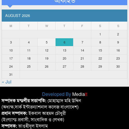
AUGUST 2026
M
T
W
T
F
S
S
1
2
3
4
5
6
7
8
9
10
11
12
13
14
15
16
17
18
19
20
21
22
23
24
25
26
27
28
29
30
31
« Jul
Developed By
Media
it
সম্পাদক মন্ডলীর সভাপতি:
মোহাম্মাদ মহি উদ্দিন
(অধ্যক্ষ,সার্ক ইন্টারন্যাশনাল কলেজ বাংলাদেশ)
প্রধান সম্পাদক:
ইকবাল আহমদ চৌধুরী
(ইংল্যান্ড প্রবাসী, সাংবাদিক ও লেখক)
সম্পাদক:
তাওহীদুল ইসলাম