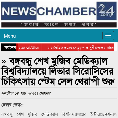
Menu
সর্বশেষ
ে যাওয়া হচ্ছে আটগ্রামে
রাজনৈতিক দলের নেতৃবৃন্দ ও সুধীজনদের সাথে কা
োগিতার পুরস্কার বিতরণ সম্পন্ন
সিলেটে বাংলাদেশ গ্রুপ থিয়েটার ফেডারেশানের বিভা
» বঙ্গবন্ধু শেখ মুজিব মেডিক্যাল
বিশ্ববিদ্যালয়ে লিভার সিরোসিসের
চিকিৎসায় স্টেম সেল থেরাপী শুরু
প্রকাশিত: ১৪. মার্চ. ২০২২ | সোমবার
চেম্বার ডেস্ক::
বঙ্গবন্ধু শেখ মুজিব মেডিক্যাল বিশ্ববিদ্যালয়ের ইন্টারভেনশনাল