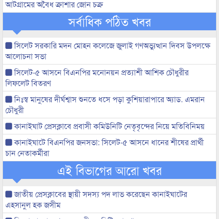
আটগ্রামের অবৈধ ক্রাশার জোন চক্র
সর্বাধিক পঠিত খবর
সিলেট সরকারি মদন মোহন কলেজে জুলাই গণঅভ্যুত্থান দিবস উপলক্ষে
আলোচনা সভা
সিলেট-৫ আসনে বিএনপির মনোনয়ন প্রত্যাশী আশিক চৌধুরীর
লিফলেট বিতরণ
নিঃস্ব মানুষের দীর্ঘশ্বাস শুনতে ধসে পড়া কুশিয়ারাপারে অ্যাড. এমরান
চৌধুরী
কানাইঘাট প্রেসক্লাবে প্রবাসী কমিউনিটি নেতৃবৃন্দের নিয়ে মতিবিনিময়
কানাইঘাটে বিএনপির জনসভা: সিলেট-৫ আসনে ধানের শীষের প্রার্থী
চান নেতাকর্মীরা
এই বিভাগের আরো খবর
জাতীয় প্রেসক্লাবের স্থায়ী সদস্য পদ লাভ করেছেন কানাইঘাটের
এহসানুল হক জসীম