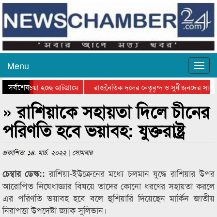
Menu
সর্বশেষ
নিয়ে যাওয়া হচ্ছে আটগ্রামে
রাজনৈতিক দলের নেতৃবৃন্দ ও সুধীজনদের সাথে
রতিযোগিতার পুরস্কার বিতরণ সম্পন্ন
সিলেটে বাংলাদেশ গ্রুপ থিয়েটার ফেডারেশানের 
» রাশিয়াকে সহায়তা দিলে চীনের
পরিণতি হবে ভয়াবহ: যুক্তরাষ্ট্র
প্রকাশিত: ১৪. মার্চ. ২০২২ | সোমবার
রাশিয়া-ইউক্রেনের মধ্যে চলমান যুদ্ধে রাশিয়ার উপর
চেম্বার ডেস্ক::
আরোপিত নিষেধাজ্ঞার বিষয়ে তাদের কোনো ধরণের সহায়তা করলে
এর পরিণতি ভয়াবহ হবে বলে হুশিয়ারি দিয়েছেন মার্কিন জাতীয়
নিরাপত্তা উপদেষ্টা জ্যাক সুলিভান।