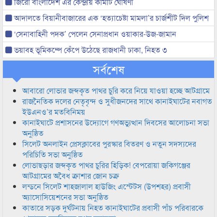
জিরো বাংলাদেশ এর কেন্দ্রীয় কমিটি ঘোষণা
আদালতে বিয়ানীবাজারের এক ‘হত্যাচেষ্টা মামলা’র চার্জশীট দিল পুলিশ
‘সেনাবাহিনী পদক’ পেলেন সেনাপ্রধান ওয়াকার-উজ-জামান
ভয়াবহ ভূমিকম্পে কেঁপে উঠেছে রাজধানী ঢাকা, নিহত ৩
সর্বশেষ
আবারো লোভার জব্দকৃত পাথর চুরি করে নিয়ে যাওয়া হচ্ছে আটগ্রামে
রাজনৈতিক দলের নেতৃবৃন্দ ও সুধীজনদের সাথে কানাইঘাটের নবাগত
ইউএনও’র মতবিনিময়
কানাইঘাটে প্রশাসনের উদ্যোগে গণঅভ্যুত্থান দিবসের আলোচনা সভা
অনুষ্ঠিত
সিলেট অনলাইন প্রেসক্লাবের পুরস্কার বিতরণ ও নতুন সদস্যদের
পরিচিতি সভা অনুষ্ঠিত
লোভাছড়ার জব্দকৃত পাথর চুরির হিড়িক! বেপরোয়া জকিগঞ্জের
আটগ্রামের অবৈধ ক্রাশার জোন চক্র
লন্ডনে সিলেট শাহজালাল হাউজিং এস্টেটস (উপশহর) প্রবাসী
অ্যাসোসিয়েশনের সভা অনুষ্ঠিত
কাতারে সড়ক দুর্ঘটনায় নিহত কানাইঘাটের প্রবাসী পাঁচ পরিবারকে