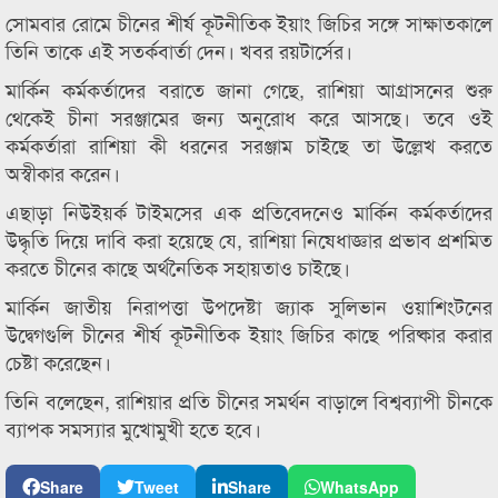
সোমবার রোমে চীনের শীর্ষ কূটনীতিক ইয়াং জিচির সঙ্গে সাক্ষাতকালে
তিনি তাকে এই সতর্কবার্তা দেন। খবর রয়টার্সের।
মার্কিন কর্মকর্তাদের বরাতে জানা গেছে, রাশিয়া আগ্রাসনের শুরু
থেকেই চীনা সরঞ্জামের জন্য অনুরোধ করে আসছে। তবে ওই
কর্মকর্তারা রাশিয়া কী ধরনের সরঞ্জাম চাইছে তা উল্লেখ করতে
অস্বীকার করেন।
এছাড়া নিউইয়র্ক টাইমসের এক প্রতিবেদনেও মার্কিন কর্মকর্তাদের
উদ্ধৃতি দিয়ে দাবি করা হয়েছে যে, রাশিয়া নিষেধাজ্ঞার প্রভাব প্রশমিত
করতে চীনের কাছে অর্থনৈতিক সহায়তাও চাইছে।
মার্কিন জাতীয় নিরাপত্তা উপদেষ্টা জ্যাক সুলিভান ওয়াশিংটনের
উদ্বেগগুলি চীনের শীর্ষ কূটনীতিক ইয়াং জিচির কাছে পরিষ্কার করার
চেষ্টা করেছেন।
তিনি বলেছেন, রাশিয়ার প্রতি চীনের সমর্থন বাড়ালে বিশ্বব্যাপী চীনকে
ব্যাপক সমস্যার মুখোমুখী হতে হবে।
Share
Tweet
Share
WhatsApp