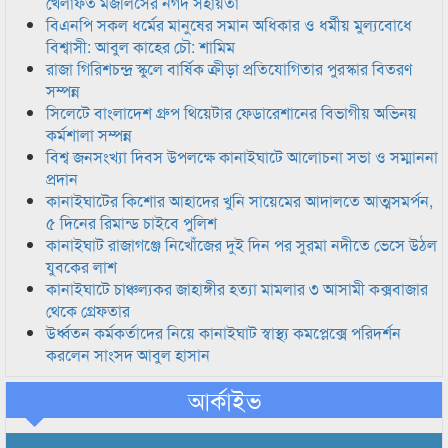
খেলাফত মজলিসের নগদ সহায়তা
বিএনপি সকল ধর্মের মানুষের সমান অধিকার ও ধর্মীয় মুল্যবোধে
বিশ্বাসী: আবুল কাহের চৌ: শামিম
রাজা গিরিশচন্দ্র স্কুলে বার্ষিক ক্রীড়া প্রতিযোগিতার পুরস্কার বিতরণ
সম্পন্ন
সিলেটে বাংলাদেশ গ্রুপ থিয়েটার ফেডারেশানের বিভাগীয় অভিনয়
কর্মশালা সম্পন্ন
বিশ্ব জনসংখ্যা দিবস উপলক্ষে কানাইঘাটে আলোচনা সভা ও সম্মাননা
প্রদান
কানাইঘাটের কিশোর আহাদের খুনি সায়েমের আদালতে আত্মসমর্পন,
৫ দিনের রিমান্ড চাইবে পুলিশ
কানাইঘাট রাজাগঞ্জে নিখোঁজের দুই দিন পর সুরমা নদীতে ভেসে উঠল
যুবকের লাশ
কানাইঘাটে চাঞ্চল্যকর জাহাঙ্গীর হত্যা মামলার ৩ আসামী কক্সবাজার
থেকে গ্রেফতার
উর্ধ্বতন কর্মকর্তাদের নিয়ে কানাইঘাট স্বাস্থ্য কমপ্লেক্সে পরিদর্শন
করলেন সাংসদ আবুল হাসান
আর্কাইভ