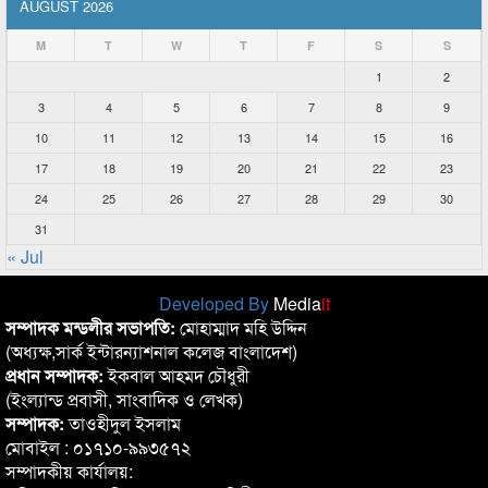
AUGUST 2026
M
T
W
T
F
S
S
1
2
3
4
5
6
7
8
9
10
11
12
13
14
15
16
17
18
19
20
21
22
23
24
25
26
27
28
29
30
31
« Jul
Developed By
Media
it
সম্পাদক মন্ডলীর সভাপতি:
মোহাম্মাদ মহি উদ্দিন
(অধ্যক্ষ,সার্ক ইন্টারন্যাশনাল কলেজ বাংলাদেশ)
প্রধান সম্পাদক:
ইকবাল আহমদ চৌধুরী
(ইংল্যান্ড প্রবাসী, সাংবাদিক ও লেখক)
সম্পাদক:
তাওহীদুল ইসলাম
মোবাইল : ০১৭১০-৯৯৩৫৭২
সম্পাদকীয় কার্যালয়: