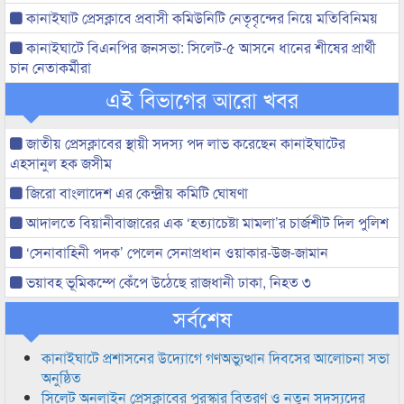
কানাইঘাট প্রেসক্লাবে প্রবাসী কমিউনিটি নেতৃবৃন্দের নিয়ে মতিবিনিময়
কানাইঘাটে বিএনপির জনসভা: সিলেট-৫ আসনে ধানের শীষের প্রার্থী
চান নেতাকর্মীরা
এই বিভাগের আরো খবর
জাতীয় প্রেসক্লাবের স্থায়ী সদস্য পদ লাভ করেছেন কানাইঘাটের
এহসানুল হক জসীম
জিরো বাংলাদেশ এর কেন্দ্রীয় কমিটি ঘোষণা
আদালতে বিয়ানীবাজারের এক ‘হত্যাচেষ্টা মামলা’র চার্জশীট দিল পুলিশ
‘সেনাবাহিনী পদক’ পেলেন সেনাপ্রধান ওয়াকার-উজ-জামান
ভয়াবহ ভূমিকম্পে কেঁপে উঠেছে রাজধানী ঢাকা, নিহত ৩
সর্বশেষ
কানাইঘাটে প্রশাসনের উদ্যোগে গণঅভ্যুত্থান দিবসের আলোচনা সভা
অনুষ্ঠিত
সিলেট অনলাইন প্রেসক্লাবের পুরস্কার বিতরণ ও নতুন সদস্যদের