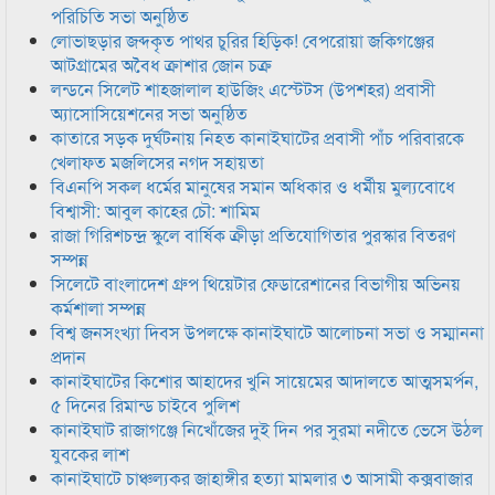
পরিচিতি সভা অনুষ্ঠিত
লোভাছড়ার জব্দকৃত পাথর চুরির হিড়িক! বেপরোয়া জকিগঞ্জের
আটগ্রামের অবৈধ ক্রাশার জোন চক্র
লন্ডনে সিলেট শাহজালাল হাউজিং এস্টেটস (উপশহর) প্রবাসী
অ্যাসোসিয়েশনের সভা অনুষ্ঠিত
কাতারে সড়ক দুর্ঘটনায় নিহত কানাইঘাটের প্রবাসী পাঁচ পরিবারকে
খেলাফত মজলিসের নগদ সহায়তা
বিএনপি সকল ধর্মের মানুষের সমান অধিকার ও ধর্মীয় মুল্যবোধে
বিশ্বাসী: আবুল কাহের চৌ: শামিম
রাজা গিরিশচন্দ্র স্কুলে বার্ষিক ক্রীড়া প্রতিযোগিতার পুরস্কার বিতরণ
সম্পন্ন
সিলেটে বাংলাদেশ গ্রুপ থিয়েটার ফেডারেশানের বিভাগীয় অভিনয়
কর্মশালা সম্পন্ন
বিশ্ব জনসংখ্যা দিবস উপলক্ষে কানাইঘাটে আলোচনা সভা ও সম্মাননা
প্রদান
কানাইঘাটের কিশোর আহাদের খুনি সায়েমের আদালতে আত্মসমর্পন,
৫ দিনের রিমান্ড চাইবে পুলিশ
কানাইঘাট রাজাগঞ্জে নিখোঁজের দুই দিন পর সুরমা নদীতে ভেসে উঠল
যুবকের লাশ
কানাইঘাটে চাঞ্চল্যকর জাহাঙ্গীর হত্যা মামলার ৩ আসামী কক্সবাজার