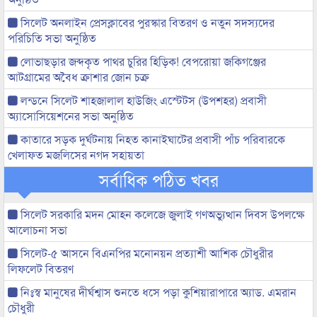
সিলেট অনলাইন প্রেসক্লাবের পুরস্কার বিতরণ ও নতুন সদস্যদের
পরিচিতি সভা অনুষ্ঠিত
লোভাছড়ার জব্দকৃত পাথর চুরির হিড়িক! বেপরোয়া জকিগঞ্জের
আটগ্রামের অবৈধ ক্রাশার জোন চক্র
লন্ডনে সিলেট শাহজালাল হাউজিং এস্টেটস (উপশহর) প্রবাসী
অ্যাসোসিয়েশনের সভা অনুষ্ঠিত
কাতারে সড়ক দুর্ঘটনায় নিহত কানাইঘাটের প্রবাসী পাঁচ পরিবারকে
খেলাফত মজলিসের নগদ সহায়তা
সর্বাধিক পঠিত খবর
সিলেট সরকারি মদন মোহন কলেজে জুলাই গণঅভ্যুত্থান দিবস উপলক্ষে
আলোচনা সভা
সিলেট-৫ আসনে বিএনপির মনোনয়ন প্রত্যাশী আশিক চৌধুরীর
লিফলেট বিতরণ
নিঃস্ব মানুষের দীর্ঘশ্বাস শুনতে ধসে পড়া কুশিয়ারাপারে অ্যাড. এমরান
চৌধুরী