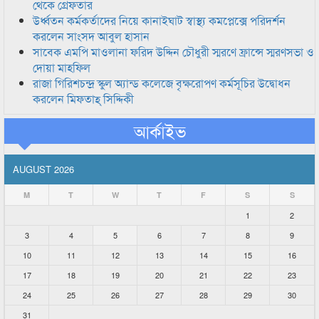
থেকে গ্রেফতার
উর্ধ্বতন কর্মকর্তাদের নিয়ে কানাইঘাট স্বাস্থ্য কমপ্লেক্সে পরিদর্শন
করলেন সাংসদ আবুল হাসান
সাবেক এমপি মাওলানা ফরিদ উদ্দিন চৌধুরী স্মরণে ফ্রান্সে স্মরণসভা ও
দোয়া মাহফিল
রাজা গিরিশচন্দ্র স্কুল অ্যান্ড কলেজে বৃক্ষরোপণ কর্মসূচির উদ্বোধন
করলেন মিফতাহ্ সিদ্দিকী
আর্কাইভ
AUGUST 2026
M
T
W
T
F
S
S
1
2
3
4
5
6
7
8
9
10
11
12
13
14
15
16
17
18
19
20
21
22
23
24
25
26
27
28
29
30
31