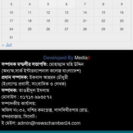
3
4
5
6
7
8
9
10
11
12
13
14
15
16
17
18
19
20
21
22
23
24
25
26
27
28
29
30
31
« Jul
Developed By
Media
it
সম্পাদক মন্ডলীর সভাপতি:
মোহাম্মাদ মহি উদ্দিন
(অধ্যক্ষ,সার্ক ইন্টারন্যাশনাল কলেজ বাংলাদেশ)
প্রধান সম্পাদক:
ইকবাল আহমদ চৌধুরী
(ইংল্যান্ড প্রবাসী, সাংবাদিক ও লেখক)
সম্পাদক:
তাওহীদুল ইসলাম
মোবাইল : ০১৭১০-৯৯৩৫৭২
সম্পাদকীয় কার্যালয়:
অফিস নং-০২, বশির কমপ্লেক্স, লালদিঘীরপার রোড,
বন্দরবাজার, সিলেট।
ই মেইল: admin@newschamber24.com