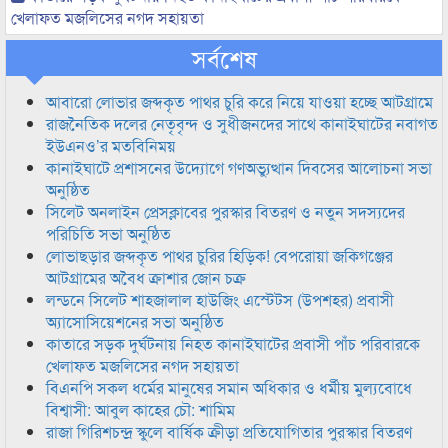
খেলাফত মজলিসের নগদ সহায়তা
সর্বশেষ
আবারো লোভার জব্দকৃত পাথর চুরি করে নিয়ে যাওয়া হচ্ছে আটগ্রামে
রাজনৈতিক দলের নেতৃবৃন্দ ও সুধীজনদের সাথে কানাইঘাটের নবাগত
ইউএনও’র মতবিনিময়
কানাইঘাটে প্রশাসনের উদ্যোগে গণঅভ্যুত্থান দিবসের আলোচনা সভা
অনুষ্ঠিত
সিলেট অনলাইন প্রেসক্লাবের পুরস্কার বিতরণ ও নতুন সদস্যদের
পরিচিতি সভা অনুষ্ঠিত
লোভাছড়ার জব্দকৃত পাথর চুরির হিড়িক! বেপরোয়া জকিগঞ্জের
আটগ্রামের অবৈধ ক্রাশার জোন চক্র
লন্ডনে সিলেট শাহজালাল হাউজিং এস্টেটস (উপশহর) প্রবাসী
অ্যাসোসিয়েশনের সভা অনুষ্ঠিত
কাতারে সড়ক দুর্ঘটনায় নিহত কানাইঘাটের প্রবাসী পাঁচ পরিবারকে
খেলাফত মজলিসের নগদ সহায়তা
বিএনপি সকল ধর্মের মানুষের সমান অধিকার ও ধর্মীয় মুল্যবোধে
বিশ্বাসী: আবুল কাহের চৌ: শামিম
রাজা গিরিশচন্দ্র স্কুলে বার্ষিক ক্রীড়া প্রতিযোগিতার পুরস্কার বিতরণ