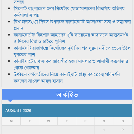
সম্পন্ন
সিলেটে বাংলাদেশ গ্রুপ থিয়েটার ফেডারেশানের বিভাগীয় অভিনয়
কর্মশালা সম্পন্ন
বিশ্ব জনসংখ্যা দিবস উপলক্ষে কানাইঘাটে আলোচনা সভা ও সম্মাননা
প্রদান
কানাইঘাটের কিশোর আহাদের খুনি সায়েমের আদালতে আত্মসমর্পন,
৫ দিনের রিমান্ড চাইবে পুলিশ
কানাইঘাট রাজাগঞ্জে নিখোঁজের দুই দিন পর সুরমা নদীতে ভেসে উঠল
যুবকের লাশ
কানাইঘাটে চাঞ্চল্যকর জাহাঙ্গীর হত্যা মামলার ৩ আসামী কক্সবাজার
থেকে গ্রেফতার
উর্ধ্বতন কর্মকর্তাদের নিয়ে কানাইঘাট স্বাস্থ্য কমপ্লেক্সে পরিদর্শন
করলেন সাংসদ আবুল হাসান
আর্কাইভ
AUGUST 2026
M
T
W
T
F
S
S
1
2