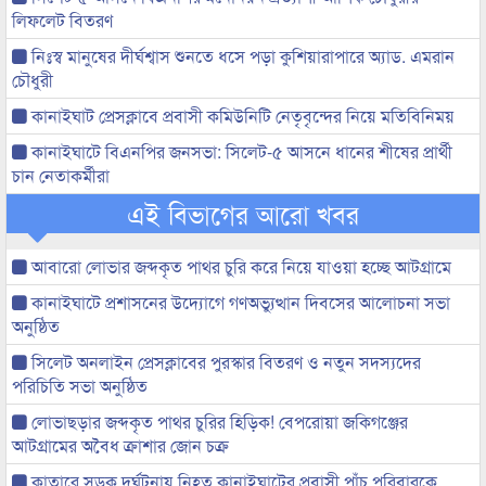
লিফলেট বিতরণ
নিঃস্ব মানুষের দীর্ঘশ্বাস শুনতে ধসে পড়া কুশিয়ারাপারে অ্যাড. এমরান
চৌধুরী
কানাইঘাট প্রেসক্লাবে প্রবাসী কমিউনিটি নেতৃবৃন্দের নিয়ে মতিবিনিময়
কানাইঘাটে বিএনপির জনসভা: সিলেট-৫ আসনে ধানের শীষের প্রার্থী
চান নেতাকর্মীরা
এই বিভাগের আরো খবর
আবারো লোভার জব্দকৃত পাথর চুরি করে নিয়ে যাওয়া হচ্ছে আটগ্রামে
কানাইঘাটে প্রশাসনের উদ্যোগে গণঅভ্যুত্থান দিবসের আলোচনা সভা
অনুষ্ঠিত
সিলেট অনলাইন প্রেসক্লাবের পুরস্কার বিতরণ ও নতুন সদস্যদের
পরিচিতি সভা অনুষ্ঠিত
লোভাছড়ার জব্দকৃত পাথর চুরির হিড়িক! বেপরোয়া জকিগঞ্জের
আটগ্রামের অবৈধ ক্রাশার জোন চক্র
কাতারে সড়ক দুর্ঘটনায় নিহত কানাইঘাটের প্রবাসী পাঁচ পরিবারকে