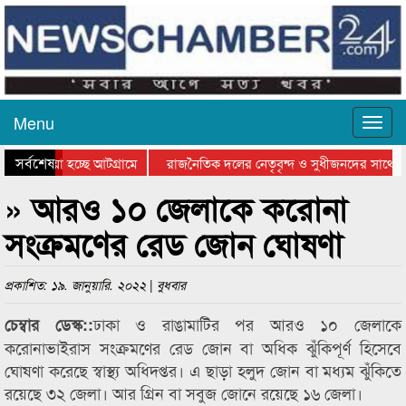
Menu
সর্বশেষ
ে যাওয়া হচ্ছে আটগ্রামে
রাজনৈতিক দলের নেতৃবৃন্দ ও সুধীজনদের সাথে ক
যোগিতার পুরস্কার বিতরণ সম্পন্ন
সিলেটে বাংলাদেশ গ্রুপ থিয়েটার ফেডারেশানের বিভ
» আরও ১০ জেলাকে করোনা
সংক্রমণের রেড জোন ঘোষণা
প্রকাশিত: ১৯. জানুয়ারি. ২০২২ | বুধবার
ঢাকা ও রাঙামাটির পর আরও ১০ জেলাকে
চেম্বার ডেস্ক::
করোনাভাইরাস সংক্রমণের রেড জোন বা অধিক ঝুঁকিপূর্ণ হিসেবে
ঘোষণা করেছে স্বাস্থ্য অধিদপ্তর। এ ছাড়া হলুদ জোন বা মধ্যম ঝুঁকিতে
রয়েছে ৩২ জেলা। আর গ্রিন বা সবুজ জোনে রয়েছে ১৬ জেলা।