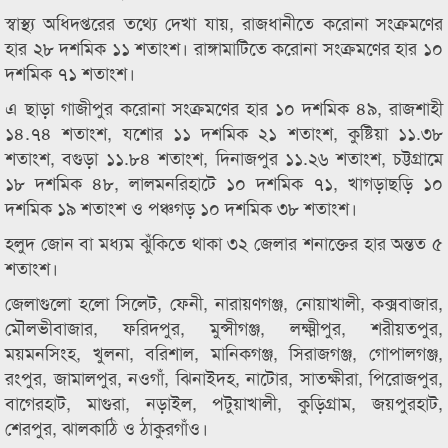
স্বাস্থ্য অধিদপ্তরের তথ্যে দেখা যায়, রাজধানীতে করোনা সংক্রমণের
হার ২৮ দশমিক ১১ শতাংশ। রাঙ্গামাটিতে করোনা সংক্রমণের হার ১০
দশমিক ৭১ শতাংশ।
এ ছাড়া গাজীপুর করোনা সংক্রমণের হার ১০ দশমিক ৪৯, রাজশাহী
১৪.৭৪ শতাংশ, যশোর ১১ দশমিক ২১ শতাংশ, কুষ্টিয়া ১১.৩৮
শতাংশ, বগুড়া ১১.৮৪ শতাংশ, দিনাজপুর ১১.২৬ শতাংশ, চট্টগ্রামে
১৮ দশমিক ৪৮, লালমনরিহাটে ১০ দশমিক ৭১, খাগড়াছড়ি ১০
দশমিক ১৯ শতাংশ ও পঞ্চগড় ১০ দশমিক ৩৮ শতাংশ।
হলুদ জোন বা মধ্যম ঝুঁকিতে থাকা ৩২ জেলার শনাক্তের হার অন্তত ৫
শতাংশ।
জেলাগুলো হলো সিলেট, ফেনী, নারায়ণগঞ্জ, নোয়াখালী, কক্সবাজার,
মৌলভীবাজার, ফরিদপুর, মুন্সীগঞ্জ, লক্ষ্মীপুর, শরীয়তপুর,
ময়মনসিংহ, খুলনা, বরিশাল, মানিকগঞ্জ, সিরাজগঞ্জ, গোপালগঞ্জ,
রংপুর, জামালপুর, নওগাঁ, ঝিনাইদহ, নাটোর, সাতক্ষীরা, পিরোজপুর,
বাগেরহাট, মাগুরা, নড়াইল, পটুয়াখালী, কুড়িগ্রাম, জয়পুরহাট,
শেরপুর, ঝালকাঠি ও ঠাকুরগাঁও।