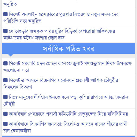
অনুষ্ঠিত
সিলেট অনলাইন প্রেসক্লাবের পুরস্কার বিতরণ ও নতুন সদস্যদের
পরিচিতি সভা অনুষ্ঠিত
লোভাছড়ার জব্দকৃত পাথর চুরির হিড়িক! বেপরোয়া জকিগঞ্জের
আটগ্রামের অবৈধ ক্রাশার জোন চক্র
সর্বাধিক পঠিত খবর
সিলেট সরকারি মদন মোহন কলেজে জুলাই গণঅভ্যুত্থান দিবস উপলক্ষে
আলোচনা সভা
সিলেট-৫ আসনে বিএনপির মনোনয়ন প্রত্যাশী আশিক চৌধুরীর
লিফলেট বিতরণ
নিঃস্ব মানুষের দীর্ঘশ্বাস শুনতে ধসে পড়া কুশিয়ারাপারে অ্যাড. এমরান
চৌধুরী
কানাইঘাট প্রেসক্লাবে প্রবাসী কমিউনিটি নেতৃবৃন্দের নিয়ে মতিবিনিময়
কানাইঘাটে বিএনপির জনসভা: সিলেট-৫ আসনে ধানের শীষের প্রার্থী
চান নেতাকর্মীরা