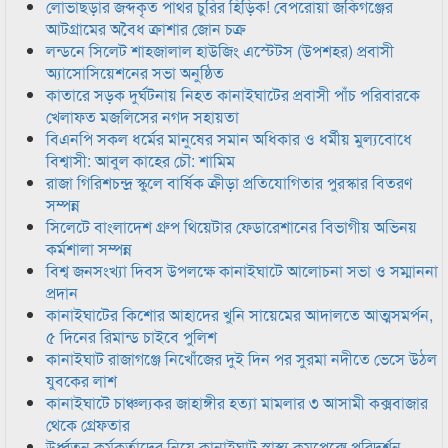
লোভাছড়ার জব্দকৃত পাথর চুরির হিড়িক! বেপরোয়া জকিগঞ্জের
আটগ্রামের অবৈধ ক্রাশার জোন চক্র
লন্ডনে সিলেট শাহজালাল হাউজিং এস্টেটস (উপশহর) প্রবাসী
অ্যাসোসিয়েশনের সভা অনুষ্ঠিত
কাতারে সড়ক দুর্ঘটনায় নিহত কানাইঘাটের প্রবাসী পাঁচ পরিবারকে
খেলাফত মজলিসের নগদ সহায়তা
বিএনপি সকল ধর্মের মানুষের সমান অধিকার ও ধর্মীয় মুল্যবোধে
বিশ্বাসী: আবুল কাহের চৌ: শামিম
রাজা গিরিশচন্দ্র স্কুলে বার্ষিক ক্রীড়া প্রতিযোগিতার পুরস্কার বিতরণ
সম্পন্ন
সিলেটে বাংলাদেশ গ্রুপ থিয়েটার ফেডারেশানের বিভাগীয় অভিনয়
কর্মশালা সম্পন্ন
বিশ্ব জনসংখ্যা দিবস উপলক্ষে কানাইঘাটে আলোচনা সভা ও সম্মাননা
প্রদান
কানাইঘাটের কিশোর আহাদের খুনি সায়েমের আদালতে আত্মসমর্পন,
৫ দিনের রিমান্ড চাইবে পুলিশ
কানাইঘাট রাজাগঞ্জে নিখোঁজের দুই দিন পর সুরমা নদীতে ভেসে উঠল
যুবকের লাশ
কানাইঘাটে চাঞ্চল্যকর জাহাঙ্গীর হত্যা মামলার ৩ আসামী কক্সবাজার
থেকে গ্রেফতার
উর্ধ্বতন কর্মকর্তাদের নিয়ে কানাইঘাট স্বাস্থ্য কমপ্লেক্সে পরিদর্শন