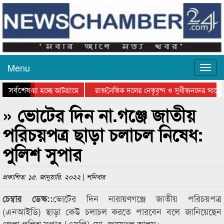
Menu
সর্বশেষ
িয়ে যাওয়া হচ্ছে আটগ্রামে
রাজনৈতিক দলের নেতৃবৃন্দ ও সুধীজনদের সাথে 
তিযোগিতার পুরস্কার বিতরণ সম্পন্ন
সিলেটে বাংলাদেশ গ্রুপ থিয়েটার ফেডারেশানের ব
» ভোটের দিন না.গঞ্জে জাতীয়
পরিচয়পত্র ছাড়া চলাচল নিষেধ:
পুলিশ সুপার
প্রকাশিত: ১৫. জানুয়ারি. ২০২২ | শনিবার
ভোটের দিন নারায়ণগঞ্জে জাতীয় পরিচয়পত্র
চেম্বার ডেস্ক::
(এনআইডি) ছাড়া কেউ চলাচল করতে পারবেন বলে জানিয়েছেন
জেলা পুলিশ সুপার (এসপি) মো. জায়েদুল আলম।