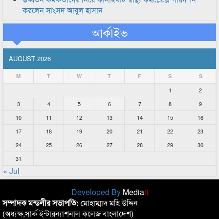
করলেন সাংসদ আবুল হাসান
আর্কাইভ
AUGUST 2026
M
T
W
T
F
S
S
1
2
3
4
5
6
7
8
9
10
11
12
13
14
15
16
17
18
19
20
21
22
23
24
25
26
27
28
29
30
31
« Jul
Developed By
Media
it
সম্পাদক মন্ডলীর সভাপতি:
মোহাম্মাদ মহি উদ্দিন
(অধ্যক্ষ,সার্ক ইন্টারন্যাশনাল কলেজ বাংলাদেশ)