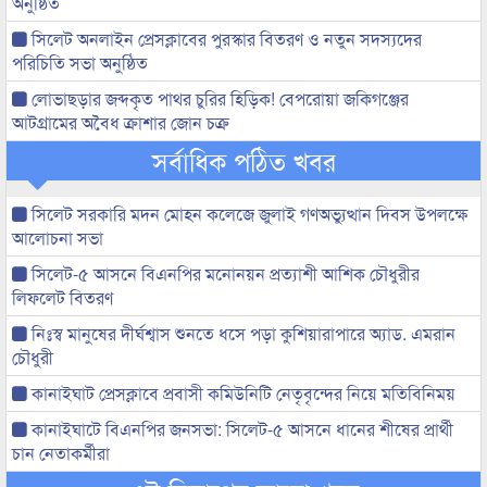
অনুষ্ঠিত
সিলেট অনলাইন প্রেসক্লাবের পুরস্কার বিতরণ ও নতুন সদস্যদের
পরিচিতি সভা অনুষ্ঠিত
লোভাছড়ার জব্দকৃত পাথর চুরির হিড়িক! বেপরোয়া জকিগঞ্জের
আটগ্রামের অবৈধ ক্রাশার জোন চক্র
সর্বাধিক পঠিত খবর
সিলেট সরকারি মদন মোহন কলেজে জুলাই গণঅভ্যুত্থান দিবস উপলক্ষে
আলোচনা সভা
সিলেট-৫ আসনে বিএনপির মনোনয়ন প্রত্যাশী আশিক চৌধুরীর
লিফলেট বিতরণ
নিঃস্ব মানুষের দীর্ঘশ্বাস শুনতে ধসে পড়া কুশিয়ারাপারে অ্যাড. এমরান
চৌধুরী
কানাইঘাট প্রেসক্লাবে প্রবাসী কমিউনিটি নেতৃবৃন্দের নিয়ে মতিবিনিময়
কানাইঘাটে বিএনপির জনসভা: সিলেট-৫ আসনে ধানের শীষের প্রার্থী
চান নেতাকর্মীরা