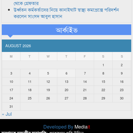
থেকে গ্রেফতার
উর্ধ্বতন কর্মকর্তাদের নিয়ে কানাইঘাট স্বাস্থ্য কমপ্লেক্সে পরিদর্শন
করলেন সাংসদ আবুল হাসান
আর্কাইভ
AUGUST 2026
M
T
W
T
F
S
S
1
2
3
4
5
6
7
8
9
10
11
12
13
14
15
16
17
18
19
20
21
22
23
24
25
26
27
28
29
30
31
« Jul
Developed By
Media
it