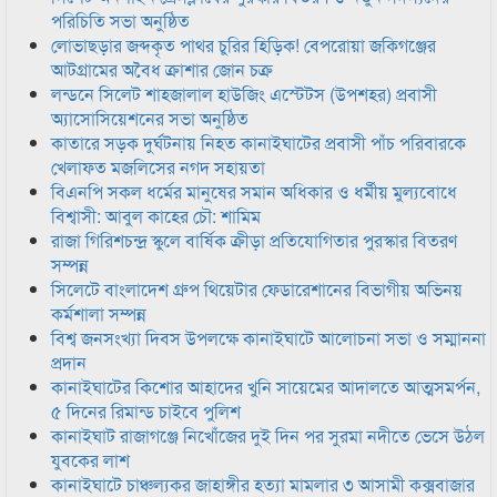
পরিচিতি সভা অনুষ্ঠিত
লোভাছড়ার জব্দকৃত পাথর চুরির হিড়িক! বেপরোয়া জকিগঞ্জের
আটগ্রামের অবৈধ ক্রাশার জোন চক্র
লন্ডনে সিলেট শাহজালাল হাউজিং এস্টেটস (উপশহর) প্রবাসী
অ্যাসোসিয়েশনের সভা অনুষ্ঠিত
কাতারে সড়ক দুর্ঘটনায় নিহত কানাইঘাটের প্রবাসী পাঁচ পরিবারকে
খেলাফত মজলিসের নগদ সহায়তা
বিএনপি সকল ধর্মের মানুষের সমান অধিকার ও ধর্মীয় মুল্যবোধে
বিশ্বাসী: আবুল কাহের চৌ: শামিম
রাজা গিরিশচন্দ্র স্কুলে বার্ষিক ক্রীড়া প্রতিযোগিতার পুরস্কার বিতরণ
সম্পন্ন
সিলেটে বাংলাদেশ গ্রুপ থিয়েটার ফেডারেশানের বিভাগীয় অভিনয়
কর্মশালা সম্পন্ন
বিশ্ব জনসংখ্যা দিবস উপলক্ষে কানাইঘাটে আলোচনা সভা ও সম্মাননা
প্রদান
কানাইঘাটের কিশোর আহাদের খুনি সায়েমের আদালতে আত্মসমর্পন,
৫ দিনের রিমান্ড চাইবে পুলিশ
কানাইঘাট রাজাগঞ্জে নিখোঁজের দুই দিন পর সুরমা নদীতে ভেসে উঠল
যুবকের লাশ
কানাইঘাটে চাঞ্চল্যকর জাহাঙ্গীর হত্যা মামলার ৩ আসামী কক্সবাজার