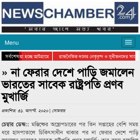
Menu
সর্বশেষ
িয়ে যাওয়া হচ্ছে আটগ্রামে
রাজনৈতিক দলের নেতৃবৃন্দ ও সুধীজনদের সাথে 
তিযোগিতার পুরস্কার বিতরণ সম্পন্ন
সিলেটে বাংলাদেশ গ্রুপ থিয়েটার ফেডারেশানের ব
» না ফেরার দেশে পাড়ি জমালেন
ভারতের সাবেক রাষ্ট্রপতি প্রণব
মুখার্জি
প্রকাশিত: ৩১. আগস্ট. ২০২০ | সোমবার
মস্তিষ্কের অস্ত্রোপচারের পর তিন সপ্তাহের বেশি সময়
চেম্বার ডেস্ক::
ধরে হাসপাতালে চিকিৎসাধীন থাকার পর না ফেরার দেশে পাড়ি
জমালেন ভারতের সাবেক রাষ্ট্রপতি প্রণব মুখার্জি। তার বয়স হয়েছিল