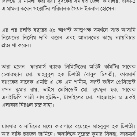
বিরুদ্ধে এ মামলা করা হয়। দুদকের সমন্বিত জেলা কার্যালয়, ঢাকা-১
এ মামলা করেন সংস্থাটির পরিচালক সৈয়দ ইকবাল হোসেন।
এর পর চলতি বছরের ২৯ আগস্ট আত্মপক্ষ সমর্থনে সাত আসামি
নিজেদের নির্দোষ দাবি করেন এবং আদালতের কাছে ন্যায়বিচার
প্রত্যাশা করেন।
তারা হলেন- ফারমার্স ব্যাংক লিমিটেডের অডিট কমিটির সাবেক
চেয়ারম্যান মো. মাহবুবুল হক চিশতী (বাবুল চিশতী), ফারমার্স
ব্যাংকের সাবেক এমডি এ কে এম শামীম, ফার্স্ট ভাইস প্রেসিডেন্ট
স্বপন কুমার রায়, ভাইস প্রেসিডেন্ট মো. লুৎফুল হক, সাবেক
এসইভিপি গাজী সালাহউদ্দিন, টাঙ্গাইলের মো. শাহজাহান ও একই
এলাকার নিরঞ্জন চন্দ্র সাহা।
মামলার আসামিদের মধ্যে কারাগারে রয়েছেন মাহবুবুল হক চিশতী।
আর বাকি ছয়জন জামিনে। অন্যদিকে সুরেন্দ্র কুমার সিনহা, ফারমার্স