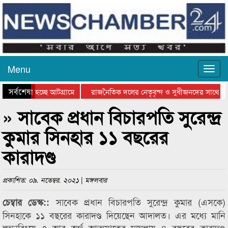
Menu
সর্বশেষ
 যাওয়া হচ্ছে আটগ্রামে
রাজনৈতিক দলের নেতৃবৃন্দ ও সুধীজনদের সাথে কা
োগিতার পুরস্কার বিতরণ সম্পন্ন
সিলেটে বাংলাদেশ গ্রুপ থিয়েটার ফেডারেশানের বিভা
» সাবেক প্রধান বিচারপতি সুরেন্দ্র
কুমার সিনহার ১১ বছরের
কারাদণ্ড
প্রকাশিত: ০৯. নভেম্বর. ২০২১ | মঙ্গলবার
সাবেক প্রধান বিচারপতি সুরেন্দ্র কুমার (এসকে)
চেম্বার ডেস্ক::
সিনহাকে ১১ বছরের কারাদণ্ড দিয়েছেন আদালত। এর মধ্যে মানি
লন্ডারিংয়ে ৭ আর অর্থ আত্মসাতের মামলায় ৪ বছরের কারাদণ্ড