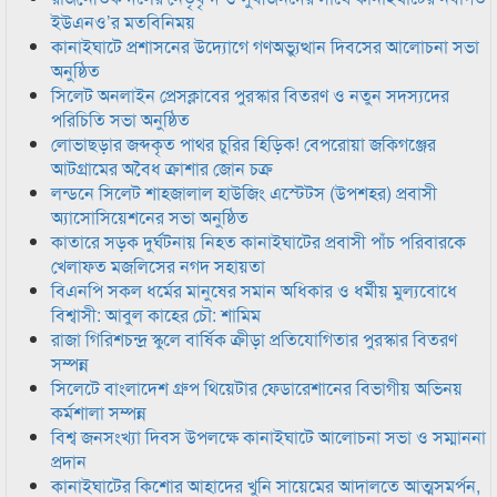
ইউএনও’র মতবিনিময়
কানাইঘাটে প্রশাসনের উদ্যোগে গণঅভ্যুত্থান দিবসের আলোচনা সভা
অনুষ্ঠিত
সিলেট অনলাইন প্রেসক্লাবের পুরস্কার বিতরণ ও নতুন সদস্যদের
পরিচিতি সভা অনুষ্ঠিত
লোভাছড়ার জব্দকৃত পাথর চুরির হিড়িক! বেপরোয়া জকিগঞ্জের
আটগ্রামের অবৈধ ক্রাশার জোন চক্র
লন্ডনে সিলেট শাহজালাল হাউজিং এস্টেটস (উপশহর) প্রবাসী
অ্যাসোসিয়েশনের সভা অনুষ্ঠিত
কাতারে সড়ক দুর্ঘটনায় নিহত কানাইঘাটের প্রবাসী পাঁচ পরিবারকে
খেলাফত মজলিসের নগদ সহায়তা
বিএনপি সকল ধর্মের মানুষের সমান অধিকার ও ধর্মীয় মুল্যবোধে
বিশ্বাসী: আবুল কাহের চৌ: শামিম
রাজা গিরিশচন্দ্র স্কুলে বার্ষিক ক্রীড়া প্রতিযোগিতার পুরস্কার বিতরণ
সম্পন্ন
সিলেটে বাংলাদেশ গ্রুপ থিয়েটার ফেডারেশানের বিভাগীয় অভিনয়
কর্মশালা সম্পন্ন
বিশ্ব জনসংখ্যা দিবস উপলক্ষে কানাইঘাটে আলোচনা সভা ও সম্মাননা
প্রদান
কানাইঘাটের কিশোর আহাদের খুনি সায়েমের আদালতে আত্মসমর্পন,