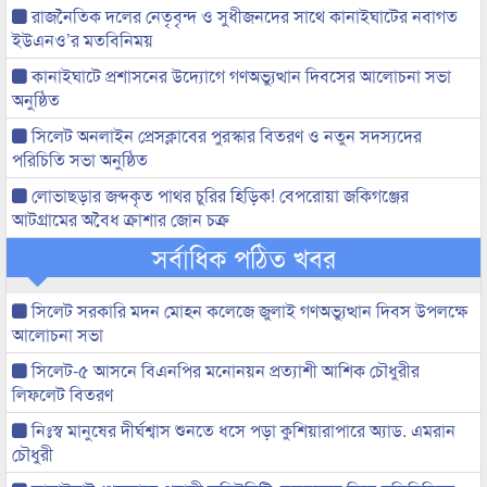
রাজনৈতিক দলের নেতৃবৃন্দ ও সুধীজনদের সাথে কানাইঘাটের নবাগত
ইউএনও’র মতবিনিময়
কানাইঘাটে প্রশাসনের উদ্যোগে গণঅভ্যুত্থান দিবসের আলোচনা সভা
অনুষ্ঠিত
সিলেট অনলাইন প্রেসক্লাবের পুরস্কার বিতরণ ও নতুন সদস্যদের
পরিচিতি সভা অনুষ্ঠিত
লোভাছড়ার জব্দকৃত পাথর চুরির হিড়িক! বেপরোয়া জকিগঞ্জের
আটগ্রামের অবৈধ ক্রাশার জোন চক্র
সর্বাধিক পঠিত খবর
সিলেট সরকারি মদন মোহন কলেজে জুলাই গণঅভ্যুত্থান দিবস উপলক্ষে
আলোচনা সভা
সিলেট-৫ আসনে বিএনপির মনোনয়ন প্রত্যাশী আশিক চৌধুরীর
লিফলেট বিতরণ
নিঃস্ব মানুষের দীর্ঘশ্বাস শুনতে ধসে পড়া কুশিয়ারাপারে অ্যাড. এমরান
চৌধুরী