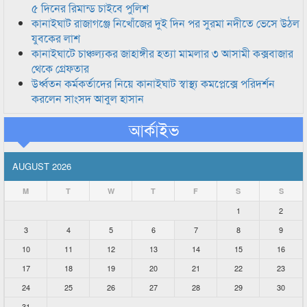
৫ দিনের রিমান্ড চাইবে পুলিশ
কানাইঘাট রাজাগঞ্জে নিখোঁজের দুই দিন পর সুরমা নদীতে ভেসে উঠল
যুবকের লাশ
কানাইঘাটে চাঞ্চল্যকর জাহাঙ্গীর হত্যা মামলার ৩ আসামী কক্সবাজার
থেকে গ্রেফতার
উর্ধ্বতন কর্মকর্তাদের নিয়ে কানাইঘাট স্বাস্থ্য কমপ্লেক্সে পরিদর্শন
করলেন সাংসদ আবুল হাসান
আর্কাইভ
AUGUST 2026
M
T
W
T
F
S
S
1
2
3
4
5
6
7
8
9
10
11
12
13
14
15
16
17
18
19
20
21
22
23
24
25
26
27
28
29
30
31