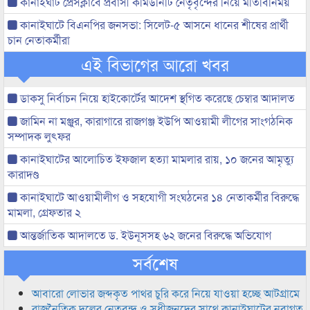
কানাইঘাট প্রেসক্লাবে প্রবাসী কমিউনিটি নেতৃবৃন্দের নিয়ে মতিবিনিময়
কানাইঘাটে বিএনপির জনসভা: সিলেট-৫ আসনে ধানের শীষের প্রার্থী
চান নেতাকর্মীরা
এই বিভাগের আরো খবর
ডাকসু নির্বাচন নিয়ে হাইকোর্টের আদেশ স্থগিত করেছে চেম্বার আদালত
জামিন না মঞ্জুর, কারাগারে রাজগঞ্জ ইউপি আওয়ামী লীগের সাংগঠনিক
সম্পাদক লুৎফর
কানাইঘাটের আলোচিত ইফজাল হত্যা মামলার রায়, ১০ জনের আমৃত্যু
কারাদণ্ড
কানাইঘাটে আওয়ামীলীগ ও সহযোগী সংঘঠনের ১৪ নেতাকর্মীর বিরুদ্ধে
মামলা, গ্রেফতার ২
আন্তর্জাতিক আদালতে ড. ইউনূসসহ ৬২ জনের বিরুদ্ধে অভিযোগ
সর্বশেষ
আবারো লোভার জব্দকৃত পাথর চুরি করে নিয়ে যাওয়া হচ্ছে আটগ্রামে
রাজনৈতিক দলের নেতৃবৃন্দ ও সুধীজনদের সাথে কানাইঘাটের নবাগত