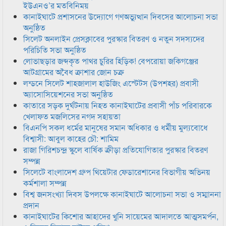
ইউএনও’র মতবিনিময়
কানাইঘাটে প্রশাসনের উদ্যোগে গণঅভ্যুত্থান দিবসের আলোচনা সভা
অনুষ্ঠিত
সিলেট অনলাইন প্রেসক্লাবের পুরস্কার বিতরণ ও নতুন সদস্যদের
পরিচিতি সভা অনুষ্ঠিত
লোভাছড়ার জব্দকৃত পাথর চুরির হিড়িক! বেপরোয়া জকিগঞ্জের
আটগ্রামের অবৈধ ক্রাশার জোন চক্র
লন্ডনে সিলেট শাহজালাল হাউজিং এস্টেটস (উপশহর) প্রবাসী
অ্যাসোসিয়েশনের সভা অনুষ্ঠিত
কাতারে সড়ক দুর্ঘটনায় নিহত কানাইঘাটের প্রবাসী পাঁচ পরিবারকে
খেলাফত মজলিসের নগদ সহায়তা
বিএনপি সকল ধর্মের মানুষের সমান অধিকার ও ধর্মীয় মুল্যবোধে
বিশ্বাসী: আবুল কাহের চৌ: শামিম
রাজা গিরিশচন্দ্র স্কুলে বার্ষিক ক্রীড়া প্রতিযোগিতার পুরস্কার বিতরণ
সম্পন্ন
সিলেটে বাংলাদেশ গ্রুপ থিয়েটার ফেডারেশানের বিভাগীয় অভিনয়
কর্মশালা সম্পন্ন
বিশ্ব জনসংখ্যা দিবস উপলক্ষে কানাইঘাটে আলোচনা সভা ও সম্মাননা
প্রদান
কানাইঘাটের কিশোর আহাদের খুনি সায়েমের আদালতে আত্মসমর্পন,