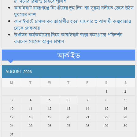
৫ দিনের রিমান্ড চাইবে পুলিশ
কানাইঘাট রাজাগঞ্জে নিখোঁজের দুই দিন পর সুরমা নদীতে ভেসে উঠল
যুবকের লাশ
কানাইঘাটে চাঞ্চল্যকর জাহাঙ্গীর হত্যা মামলার ৩ আসামী কক্সবাজার
থেকে গ্রেফতার
উর্ধ্বতন কর্মকর্তাদের নিয়ে কানাইঘাট স্বাস্থ্য কমপ্লেক্সে পরিদর্শন
করলেন সাংসদ আবুল হাসান
আর্কাইভ
AUGUST 2026
M
T
W
T
F
S
S
1
2
3
4
5
6
7
8
9
10
11
12
13
14
15
16
17
18
19
20
21
22
23
24
25
26
27
28
29
30
31