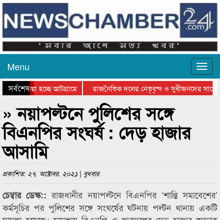
Menu
সর্বশেষ
িয়ে যাওয়া হচ্ছে আটগ্রামে
রাজনৈতিক দলের নেতৃবৃন্দ ও সুধীজনদের সাথে 
িযোগিতার পুরস্কার বিতরণ সম্পন্ন
সিলেটে বাংলাদেশ গ্রুপ থিয়েটার ফেডারেশানের বি
» নয়াপল্টনে পুলিশের সঙ্গে
বিএনপির সংঘর্ষ : দেড় হাজার
আসামি
প্রকাশিত: ২৭. অক্টোবর. ২০২১ | বুধবার
রাজধানীর নয়াপল্টনে বিএনপির ‘শান্তি সমাবেশের’
চেম্বার ডেস্ক::
কর্মসূচির পর পুলিশের সঙ্গে সংঘর্ষের ঘটনায় পল্টন থানায় একটি
মামলা হয়েছে। মামলায় বিএনপি ও ছাত্রদলের দেড় হাজার অজ্ঞাত