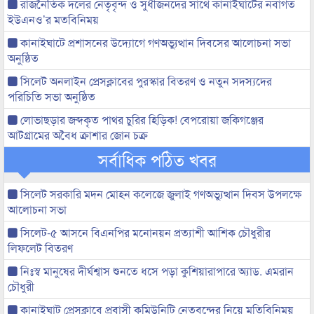
রাজনৈতিক দলের নেতৃবৃন্দ ও সুধীজনদের সাথে কানাইঘাটের নবাগত
ইউএনও’র মতবিনিময়
কানাইঘাটে প্রশাসনের উদ্যোগে গণঅভ্যুত্থান দিবসের আলোচনা সভা
অনুষ্ঠিত
সিলেট অনলাইন প্রেসক্লাবের পুরস্কার বিতরণ ও নতুন সদস্যদের
পরিচিতি সভা অনুষ্ঠিত
লোভাছড়ার জব্দকৃত পাথর চুরির হিড়িক! বেপরোয়া জকিগঞ্জের
আটগ্রামের অবৈধ ক্রাশার জোন চক্র
সর্বাধিক পঠিত খবর
সিলেট সরকারি মদন মোহন কলেজে জুলাই গণঅভ্যুত্থান দিবস উপলক্ষে
আলোচনা সভা
সিলেট-৫ আসনে বিএনপির মনোনয়ন প্রত্যাশী আশিক চৌধুরীর
লিফলেট বিতরণ
নিঃস্ব মানুষের দীর্ঘশ্বাস শুনতে ধসে পড়া কুশিয়ারাপারে অ্যাড. এমরান
চৌধুরী
কানাইঘাট প্রেসক্লাবে প্রবাসী কমিউনিটি নেতৃবৃন্দের নিয়ে মতিবিনিময়