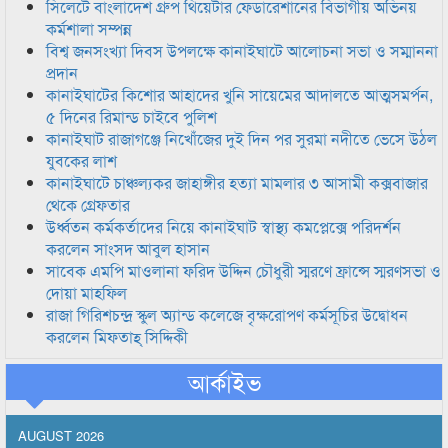
সিলেটে বাংলাদেশ গ্রুপ থিয়েটার ফেডারেশানের বিভাগীয় অভিনয়
কর্মশালা সম্পন্ন
বিশ্ব জনসংখ্যা দিবস উপলক্ষে কানাইঘাটে আলোচনা সভা ও সম্মাননা
প্রদান
কানাইঘাটের কিশোর আহাদের খুনি সায়েমের আদালতে আত্মসমর্পন,
৫ দিনের রিমান্ড চাইবে পুলিশ
কানাইঘাট রাজাগঞ্জে নিখোঁজের দুই দিন পর সুরমা নদীতে ভেসে উঠল
যুবকের লাশ
কানাইঘাটে চাঞ্চল্যকর জাহাঙ্গীর হত্যা মামলার ৩ আসামী কক্সবাজার
থেকে গ্রেফতার
উর্ধ্বতন কর্মকর্তাদের নিয়ে কানাইঘাট স্বাস্থ্য কমপ্লেক্সে পরিদর্শন
করলেন সাংসদ আবুল হাসান
সাবেক এমপি মাওলানা ফরিদ উদ্দিন চৌধুরী স্মরণে ফ্রান্সে স্মরণসভা ও
দোয়া মাহফিল
রাজা গিরিশচন্দ্র স্কুল অ্যান্ড কলেজে বৃক্ষরোপণ কর্মসূচির উদ্বোধন
করলেন মিফতাহ্ সিদ্দিকী
আর্কাইভ
AUGUST 2026