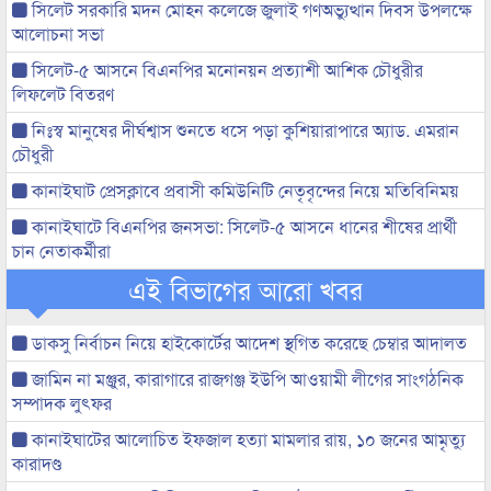
সিলেট সরকারি মদন মোহন কলেজে জুলাই গণঅভ্যুত্থান দিবস উপলক্ষে
আলোচনা সভা
সিলেট-৫ আসনে বিএনপির মনোনয়ন প্রত্যাশী আশিক চৌধুরীর
লিফলেট বিতরণ
নিঃস্ব মানুষের দীর্ঘশ্বাস শুনতে ধসে পড়া কুশিয়ারাপারে অ্যাড. এমরান
চৌধুরী
কানাইঘাট প্রেসক্লাবে প্রবাসী কমিউনিটি নেতৃবৃন্দের নিয়ে মতিবিনিময়
কানাইঘাটে বিএনপির জনসভা: সিলেট-৫ আসনে ধানের শীষের প্রার্থী
চান নেতাকর্মীরা
এই বিভাগের আরো খবর
ডাকসু নির্বাচন নিয়ে হাইকোর্টের আদেশ স্থগিত করেছে চেম্বার আদালত
জামিন না মঞ্জুর, কারাগারে রাজগঞ্জ ইউপি আওয়ামী লীগের সাংগঠনিক
সম্পাদক লুৎফর
কানাইঘাটের আলোচিত ইফজাল হত্যা মামলার রায়, ১০ জনের আমৃত্যু
কারাদণ্ড