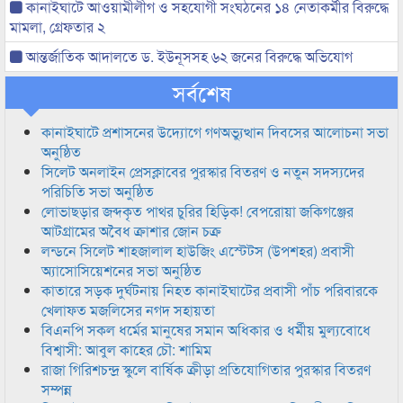
কানাইঘাটে আওয়ামীলীগ ও সহযোগী সংঘঠনের ১৪ নেতাকর্মীর বিরুদ্ধে
মামলা, গ্রেফতার ২
আন্তর্জাতিক আদালতে ড. ইউনূসসহ ৬২ জনের বিরুদ্ধে অভিযোগ
সর্বশেষ
কানাইঘাটে প্রশাসনের উদ্যোগে গণঅভ্যুত্থান দিবসের আলোচনা সভা
অনুষ্ঠিত
সিলেট অনলাইন প্রেসক্লাবের পুরস্কার বিতরণ ও নতুন সদস্যদের
পরিচিতি সভা অনুষ্ঠিত
লোভাছড়ার জব্দকৃত পাথর চুরির হিড়িক! বেপরোয়া জকিগঞ্জের
আটগ্রামের অবৈধ ক্রাশার জোন চক্র
লন্ডনে সিলেট শাহজালাল হাউজিং এস্টেটস (উপশহর) প্রবাসী
অ্যাসোসিয়েশনের সভা অনুষ্ঠিত
কাতারে সড়ক দুর্ঘটনায় নিহত কানাইঘাটের প্রবাসী পাঁচ পরিবারকে
খেলাফত মজলিসের নগদ সহায়তা
বিএনপি সকল ধর্মের মানুষের সমান অধিকার ও ধর্মীয় মুল্যবোধে
বিশ্বাসী: আবুল কাহের চৌ: শামিম
রাজা গিরিশচন্দ্র স্কুলে বার্ষিক ক্রীড়া প্রতিযোগিতার পুরস্কার বিতরণ
সম্পন্ন