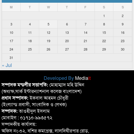
M
T
W
T
F
S
S
1
2
3
4
5
6
7
8
9
10
11
12
13
14
15
16
17
18
19
20
21
22
23
24
25
26
27
28
29
30
31
« Jul
Developed By
Media
it
সম্পাদক মন্ডলীর সভাপতি:
মোহাম্মাদ মহি উদ্দিন
(অধ্যক্ষ,সার্ক ইন্টারন্যাশনাল কলেজ বাংলাদেশ)
প্রধান সম্পাদক:
ইকবাল আহমদ চৌধুরী
(ইংল্যান্ড প্রবাসী, সাংবাদিক ও লেখক)
সম্পাদক:
তাওহীদুল ইসলাম
মোবাইল : ০১৭১০-৯৯৩৫৭২
সম্পাদকীয় কার্যালয়:
অফিস নং-০২, বশির কমপ্লেক্স, লালদিঘীরপার রোড,