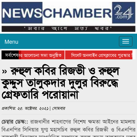
Menu
সর্বশেষ
ত্থান দিবসের আলোচনা সভা অনুষ্ঠিত
সিলেট অনলাইন প্রেসক্লাবের পুরস্কার বিত
টে আলোচনা সভা ও সম্মাননা প্রদান
কানাইঘাটের কিশোর আহাদের খুনি সায়েমের
» রুহুল কবির রিজভী ও রুহুল
কুদ্দুস তালুকদার দুলুর বিরুদ্ধে
গ্রেফতারি পরোয়ানা
প্রকাশিত: ২৫. অক্টোবর. ২০২১ | সোমবার
রাজধানীর শাহবাগের বিশেষ ক্ষমতা আইনের মামলায়
চেম্বার ডেস্ক::
বিএনপির সিনিয়ার যুগ্ম মহাসচিব রুহুল কবির রিজভী ও বিএনপির
রাজশাহী বিভাগের সাংগঠনিক সম্পাদক রুহুল কুদ্দুস তালুকদার দুলুর