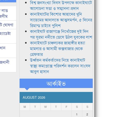
বিশ্ব জনসংখ্যা দিবস উপলক্ষে কানাইঘাটে
আলোচনা সভা ও সম্মাননা প্রদান
দ লাভ
কানাইঘাটের কিশোর আহাদের খুনি
জসীম
সায়েমের আদালতে আত্মসমর্পন, ৫ দিনের
টি ঘোষণা
রিমান্ড চাইবে পুলিশ
কানাইঘাট রাজাগঞ্জে নিখোঁজের দুই দিন
াচেষ্টা
পর সুরমা নদীতে ভেসে উঠল যুবকের লাশ
কানাইঘাটে চাঞ্চল্যকর জাহাঙ্গীর হত্যা
রধান
মামলার ৩ আসামী কক্সবাজার থেকে
গ্রেফতার
উর্ধ্বতন কর্মকর্তাদের নিয়ে কানাইঘাট
াজধানী
স্বাস্থ্য কমপ্লেক্সে পরিদর্শন করলেন সাংসদ
আবুল হাসান
আর্কাইভ
AUGUST 2026
M
T
W
T
F
S
S
1
2