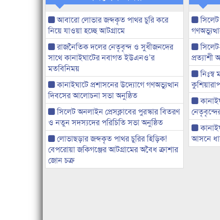
আবারো লোভার জব্দকৃত পাথর চুরি করে
সিলেট
নিয়ে যাওয়া হচ্ছে আটগ্রামে
গণঅভ্যুত
রাজনৈতিক দলের নেতৃবৃন্দ ও সুধীজনদের
সিলেট
সাথে কানাইঘাটের নবাগত ইউএনও’র
প্রত্যাশ
মতবিনিময়
নিঃস্ব 
কানাইঘাটে প্রশাসনের উদ্যোগে গণঅভ্যুত্থান
কুশিয়ারাপ
দিবসের আলোচনা সভা অনুষ্ঠিত
কানাইঘা
সিলেট অনলাইন প্রেসক্লাবের পুরস্কার বিতরণ
নেতৃবৃন্দ
ও নতুন সদস্যদের পরিচিতি সভা অনুষ্ঠিত
কানাই
লোভাছড়ার জব্দকৃত পাথর চুরির হিড়িক!
আসনে ধানে
বেপরোয়া জকিগঞ্জের আটগ্রামের অবৈধ ক্রাশার
জোন চক্র