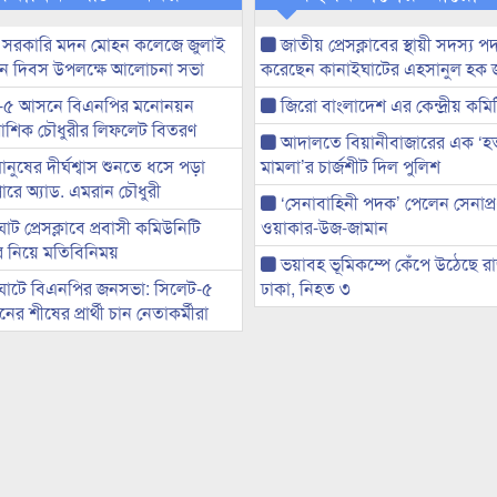
 সরকারি মদন মোহন কলেজে জুলাই
জাতীয় প্রেসক্লাবের স্থায়ী সদস্য প
্থান দিবস উপলক্ষে আলোচনা সভা
করেছেন কানাইঘাটের এহসানুল হক 
-৫ আসনে বিএনপির মনোনয়ন
জিরো বাংলাদেশ এর কেন্দ্রীয় কমি
ী আশিক চৌধুরীর লিফলেট বিতরণ
আদালতে বিয়ানীবাজারের এক ‘হত্য
মানুষের দীর্ঘশ্বাস শুনতে ধসে পড়া
মামলা’র চার্জশীট দিল পুলিশ
ারে অ্যাড. এমরান চৌধুরী
‘সেনাবাহিনী পদক’ পেলেন সেনাপ্
ট প্রেসক্লাবে প্রবাসী কমিউনিটি
ওয়াকার-উজ-জামান
ের নিয়ে মতিবিনিময়
ভয়াবহ ভূমিকম্পে কেঁপে উঠেছে র
ঘাটে বিএনপির জনসভা: সিলেট-৫
ঢাকা, নিহত ৩
র শীষের প্রার্থী চান নেতাকর্মীরা