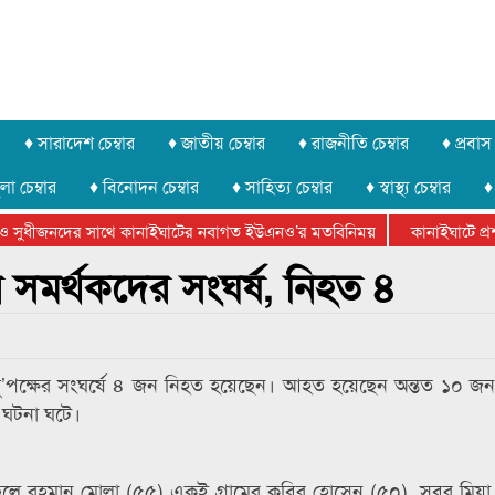
♦ সারাদেশ চেম্বার
♦ জাতীয় চেম্বার
♦ রাজনীতি চেম্বার
♦ প্রবাস 
লা চেম্বার
♦ বিনোদন চেম্বার
♦ সাহিত্য চেম্বার
♦ স্বাস্থ্য চেম্বার
♦
ও সুধীজনদের সাথে কানাইঘাটের নবাগত ইউএনও’র মতবিনিময়
কানাইঘাটে প্রশা
়েটার ফেডারেশানের বিভাগীয় অভিনয় কর্মশালা সম্পন্ন
্থীর সমর্থকদের সংঘর্ষ, নিহত ৪
ে দু’পক্ষের সংঘর্ষে ৪ জন নিহত হয়েছেন। আহত হয়েছেন অন্তত ১০ জন।
 ঘটনা ঘটে।
েলে রহমান মোল্লা (৫৫) একই গ্রামের কবির হোসেন (৫০), সবুর মিয়