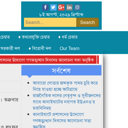
৮ই আগস্ট, ২০২৬ খ্রিস্টাব্দ
চেম্বার
♦ তথ্যপ্রযুক্তি চেম্বার
♦ ধর্ম চেম্বার
 সরকারী দল
♦ বিরোধী দল
Our Team
সনের উদ্যোগে গণঅভ্যুত্থান দিবসের আলোচনা সভা অনুষ্ঠিত
সিলেট অনলাইন প্রে
সর্বশেষ
আবারো লোভার জব্দকৃত পাথর চুরি করে
নিয়ে যাওয়া হচ্ছে আটগ্রামে
রাজনৈতিক দলের নেতৃবৃন্দ ও সুধীজনদের
 শুক্রবার
সাথে কানাইঘাটের নবাগত ইউএনও’র
মতবিনিময়
কানাইঘাটে প্রশাসনের উদ্যোগে
গণঅভ্যুত্থান দিবসের আলোচনা সভা
া ও লুৎফর
অনুষ্ঠিত