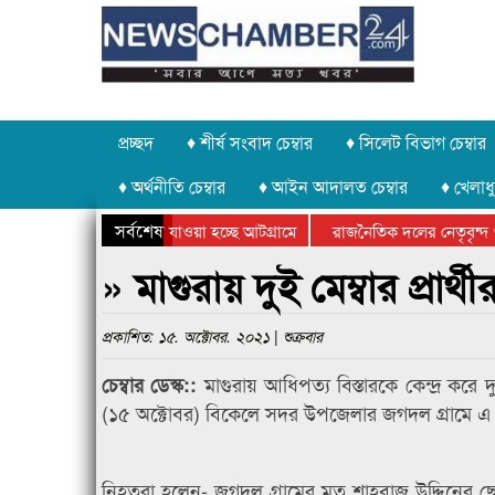
প্রচ্ছদ
♦ শীর্ষ সংবাদ চেম্বার
♦ সিলেট বিভাগ চেম্বার
♦ অর্থনীতি চেম্বার
♦ আইন আদালত চেম্বার
♦ খেলাধু
সর্বশেষ
ৃত পাথর চুরি করে নিয়ে যাওয়া হচ্ছে আটগ্রামে
রাজনৈতিক দলের নেতৃবৃন্দ 
লে বার্ষিক ক্রীড়া প্রতিযোগিতার পুরস্কার বিতরণ সম্পন্ন
সিলেটে বাংলাদেশ গ্রুপ থিয
» মাগুরায় দুই মেম্বার প্রার
প্রকাশিত: ১৫. অক্টোবর. ২০২১ | শুক্রবার
মাগুরায় আধিপত্য বিস্তারকে কেন্দ্র কর
চেম্বার ডেস্ক::
(১৫ অক্টোবর) বিকেলে সদর উপজেলার জগদল গ্রামে এ
নিহতরা হলেন- জগদল গ্রামের মৃত শাহবাজ উদ্দিনের ছ