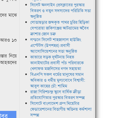
সিলেট অনলাইন প্রেসক্লাবের পুরস্কার
বিতরণ ও নতুন সদস্যদের পরিচিতি সভা
কদের মাঝে
অনুষ্ঠিত
লোভাছড়ার জব্দকৃত পাথর চুরির হিড়িক!
বেপরোয়া জকিগঞ্জের আটগ্রামের অবৈধ
ক্রাশার জোন চক্র
ন আরও ১০
লন্ডনে সিলেট শাহজালাল হাউজিং
এস্টেটস (উপশহর) প্রবাসী
অ্যাসোসিয়েশনের সভা অনুষ্ঠিত
্তার নিয়ে
কাতারে সড়ক দুর্ঘটনায় নিহত
। আহতদের
কানাইঘাটের প্রবাসী পাঁচ পরিবারকে
খেলাফত মজলিসের নগদ সহায়তা
বিএনপি সকল ধর্মের মানুষের সমান
অধিকার ও ধর্মীয় মুল্যবোধে বিশ্বাসী:
আবুল কাহের চৌ: শামিম
রাজা গিরিশচন্দ্র স্কুলে বার্ষিক ক্রীড়া
প্রতিযোগিতার পুরস্কার বিতরণ সম্পন্ন
সিলেটে বাংলাদেশ গ্রুপ থিয়েটার
ফেডারেশানের বিভাগীয় অভিনয় কর্মশালা
খবর
সম্পন্ন