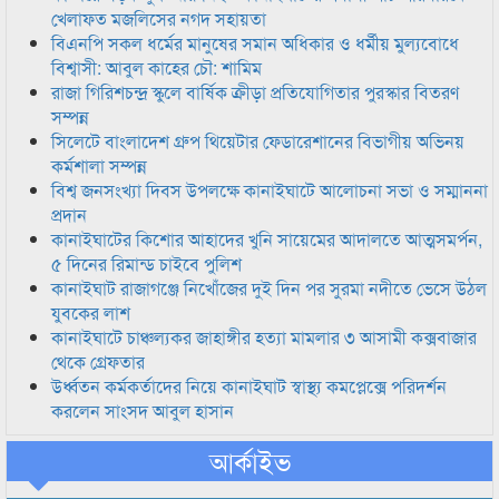
খেলাফত মজলিসের নগদ সহায়তা
বিএনপি সকল ধর্মের মানুষের সমান অধিকার ও ধর্মীয় মুল্যবোধে
বিশ্বাসী: আবুল কাহের চৌ: শামিম
রাজা গিরিশচন্দ্র স্কুলে বার্ষিক ক্রীড়া প্রতিযোগিতার পুরস্কার বিতরণ
সম্পন্ন
সিলেটে বাংলাদেশ গ্রুপ থিয়েটার ফেডারেশানের বিভাগীয় অভিনয়
কর্মশালা সম্পন্ন
বিশ্ব জনসংখ্যা দিবস উপলক্ষে কানাইঘাটে আলোচনা সভা ও সম্মাননা
প্রদান
কানাইঘাটের কিশোর আহাদের খুনি সায়েমের আদালতে আত্মসমর্পন,
৫ দিনের রিমান্ড চাইবে পুলিশ
কানাইঘাট রাজাগঞ্জে নিখোঁজের দুই দিন পর সুরমা নদীতে ভেসে উঠল
যুবকের লাশ
কানাইঘাটে চাঞ্চল্যকর জাহাঙ্গীর হত্যা মামলার ৩ আসামী কক্সবাজার
থেকে গ্রেফতার
উর্ধ্বতন কর্মকর্তাদের নিয়ে কানাইঘাট স্বাস্থ্য কমপ্লেক্সে পরিদর্শন
করলেন সাংসদ আবুল হাসান
আর্কাইভ