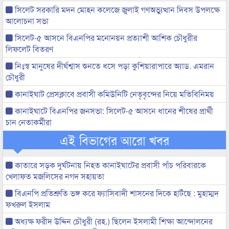
সিলেট সরকারি মদন মোহন কলেজে জুলাই গণঅভ্যুত্থান দিবস উপলক্ষে
আলোচনা সভা
সিলেট-৫ আসনে বিএনপির মনোনয়ন প্রত্যাশী আশিক চৌধুরীর
লিফলেট বিতরণ
নিঃস্ব মানুষের দীর্ঘশ্বাস শুনতে ধসে পড়া কুশিয়ারাপারে অ্যাড. এমরান
চৌধুরী
কানাইঘাট প্রেসক্লাবে প্রবাসী কমিউনিটি নেতৃবৃন্দের নিয়ে মতিবিনিময়
কানাইঘাটে বিএনপির জনসভা: সিলেট-৫ আসনে ধানের শীষের প্রার্থী
চান নেতাকর্মীরা
এই বিভাগের আরো খবর
কাতারে সড়ক দুর্ঘটনায় নিহত কানাইঘাটের প্রবাসী পাঁচ পরিবারকে
খেলাফত মজলিসের নগদ সহায়তা
বিএনপি প্রতিশ্রুতি ভঙ্গ করে ফ্যাসিবাদী শাসনের দিকে হাটঁছে : মুহাম্মদ
ফখরুল ইসলাম
অধ্যক্ষ ফরীদ উদ্দিন চৌধুরী (রহ.) ছিলেন ইসলামী শিক্ষা আন্দোলনের