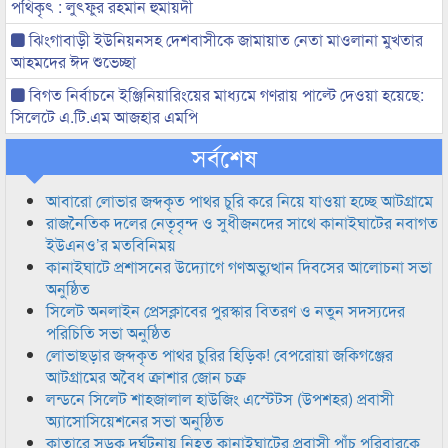
পথিকৃৎ : লুৎফুর রহমান হুমায়দী
ঝিংগাবাড়ী ইউনিয়নসহ দেশবাসীকে জামায়াত নেতা মাওলানা মুখতার
আহমদের ঈদ শুভেচ্ছা
বিগত নির্বাচনে ইঞ্জিনিয়ারিংয়ের মাধ্যমে গণরায় পাল্টে দেওয়া হয়েছে:
সিলেটে এ.টি.এম আজহার এমপি
সর্বশেষ
আবারো লোভার জব্দকৃত পাথর চুরি করে নিয়ে যাওয়া হচ্ছে আটগ্রামে
রাজনৈতিক দলের নেতৃবৃন্দ ও সুধীজনদের সাথে কানাইঘাটের নবাগত
ইউএনও’র মতবিনিময়
কানাইঘাটে প্রশাসনের উদ্যোগে গণঅভ্যুত্থান দিবসের আলোচনা সভা
অনুষ্ঠিত
সিলেট অনলাইন প্রেসক্লাবের পুরস্কার বিতরণ ও নতুন সদস্যদের
পরিচিতি সভা অনুষ্ঠিত
লোভাছড়ার জব্দকৃত পাথর চুরির হিড়িক! বেপরোয়া জকিগঞ্জের
আটগ্রামের অবৈধ ক্রাশার জোন চক্র
লন্ডনে সিলেট শাহজালাল হাউজিং এস্টেটস (উপশহর) প্রবাসী
অ্যাসোসিয়েশনের সভা অনুষ্ঠিত
কাতারে সড়ক দুর্ঘটনায় নিহত কানাইঘাটের প্রবাসী পাঁচ পরিবারকে