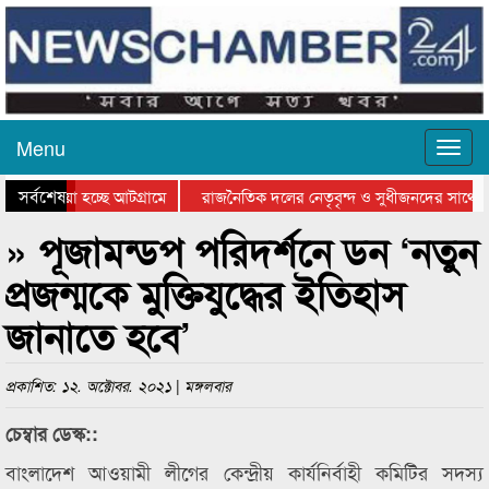
Menu
সর্বশেষ
য়ে যাওয়া হচ্ছে আটগ্রামে
রাজনৈতিক দলের নেতৃবৃন্দ ও সুধীজনদের সাথে ক
যোগিতার পুরস্কার বিতরণ সম্পন্ন
সিলেটে বাংলাদেশ গ্রুপ থিয়েটার ফেডারেশানের বি
» পূজামন্ডপ পরিদর্শনে ডন ‘নতুন
প্রজন্মকে মুক্তিযুদ্ধের ইতিহাস
জানাতে হবে’
প্রকাশিত: ১২. অক্টোবর. ২০২১ | মঙ্গলবার
চেম্বার ডেস্ক::
বাংলাদেশ আওয়ামী লীগের কেন্দ্রীয় কার্যনির্বাহী কমিটির সদস্য