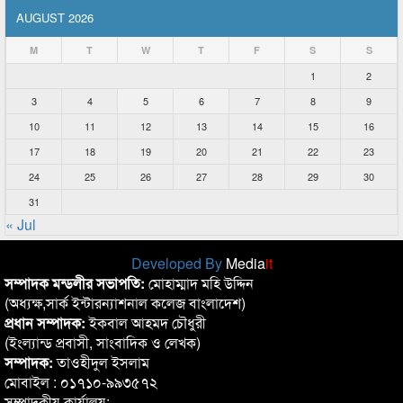
AUGUST 2026
M
T
W
T
F
S
S
1
2
3
4
5
6
7
8
9
10
11
12
13
14
15
16
17
18
19
20
21
22
23
24
25
26
27
28
29
30
31
« Jul
Developed By
Media
it
সম্পাদক মন্ডলীর সভাপতি:
মোহাম্মাদ মহি উদ্দিন
(অধ্যক্ষ,সার্ক ইন্টারন্যাশনাল কলেজ বাংলাদেশ)
প্রধান সম্পাদক:
ইকবাল আহমদ চৌধুরী
(ইংল্যান্ড প্রবাসী, সাংবাদিক ও লেখক)
সম্পাদক:
তাওহীদুল ইসলাম
মোবাইল : ০১৭১০-৯৯৩৫৭২
সম্পাদকীয় কার্যালয়: