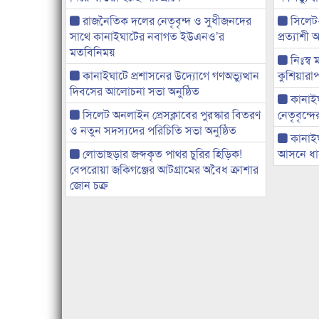
রাজনৈতিক দলের নেতৃবৃন্দ ও সুধীজনদের
সিলেট
সাথে কানাইঘাটের নবাগত ইউএনও’র
প্রত্যাশ
মতবিনিময়
নিঃস্ব 
কানাইঘাটে প্রশাসনের উদ্যোগে গণঅভ্যুত্থান
কুশিয়ারাপ
দিবসের আলোচনা সভা অনুষ্ঠিত
কানাইঘা
সিলেট অনলাইন প্রেসক্লাবের পুরস্কার বিতরণ
নেতৃবৃন্দ
ও নতুন সদস্যদের পরিচিতি সভা অনুষ্ঠিত
কানাই
লোভাছড়ার জব্দকৃত পাথর চুরির হিড়িক!
আসনে ধানে
বেপরোয়া জকিগঞ্জের আটগ্রামের অবৈধ ক্রাশার
জোন চক্র