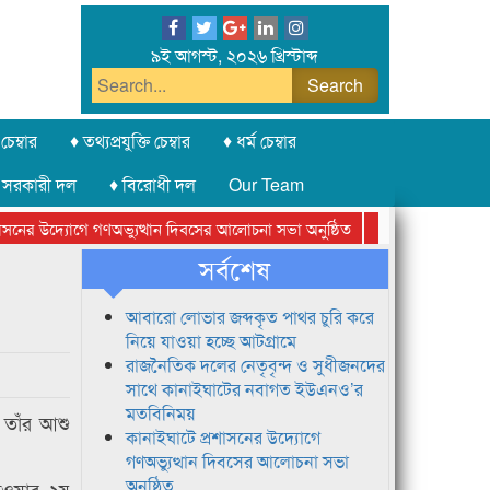
৯ই আগস্ট, ২০২৬ খ্রিস্টাব্দ
চেম্বার
♦ তথ্যপ্রযুক্তি চেম্বার
♦ ধর্ম চেম্বার
 সরকারী দল
♦ বিরোধী দল
Our Team
নের উদ্যোগে গণঅভ্যুত্থান দিবসের আলোচনা সভা অনুষ্ঠিত
সিলেট অনলাইন প্রেসক
সর্বশেষ
আবারো লোভার জব্দকৃত পাথর চুরি করে
নিয়ে যাওয়া হচ্ছে আটগ্রামে
রাজনৈতিক দলের নেতৃবৃন্দ ও সুধীজনদের
সাথে কানাইঘাটের নবাগত ইউএনও’র
মতবিনিময়
 তাঁর আশু
কানাইঘাটে প্রশাসনের উদ্যোগে
গণঅভ্যুত্থান দিবসের আলোচনা সভা
অনুষ্ঠিত
টাওয়ার ২য়