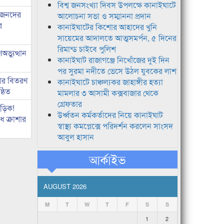
বিশ্ব জনসংখ্যা দিবস উপলক্ষে কানাইঘাটে
ধীজনদের
আলোচনা সভা ও সম্মাননা প্রদান
র
কানাইঘাটের কিশোর আহাদের খুনি
সায়েমের আদালতে আত্মসমর্পন, ৫ দিনের
রিমান্ড চাইবে পুলিশ
ভ্যুত্থান
কানাইঘাট রাজাগঞ্জে নিখোঁজের দুই দিন
পর সুরমা নদীতে ভেসে উঠল যুবকের লাশ
কার বিতরণ
কানাইঘাটে চাঞ্চল্যকর জাহাঙ্গীর হত্যা
্ঠিত
মামলার ৩ আসামী কক্সবাজার থেকে
গ্রেফতার
িড়িক!
উর্ধ্বতন কর্মকর্তাদের নিয়ে কানাইঘাট
 ক্রাশার
স্বাস্থ্য কমপ্লেক্সে পরিদর্শন করলেন সাংসদ
আবুল হাসান
আর্কাইভ
AUGUST 2026
M
T
W
T
F
S
S
1
2