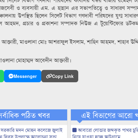
জসেবী ও ব্যবসায়ী এম. এ হান্নান এর সভাপতিত্বে ও সাধারণ সম্পাদ
চালনায় উপস্থিত ছিলেন সিলেট বিভাগ গণদাবী পরিষদের যুগ্ম সাধার
ল আহমদ, প্রচার ও প্রকাশনা সম্পাদক নিউজ এ টুয়েন্টিফোর ডটকম’র
 আক্তারী, মাওলানা মোঃ আশরাফুল ইসলাম, শাহিন আহমদ, শাহাব উদ্দি
াওলানা মোহাম্মদ আবেদীন আক্তারী।
Messenger
Copy Link
সর্বাধিক পঠিত খবর
এই বিভাগের আরো 
 সরকারি মদন মোহন কলেজে জুলাই
আবারো লোভার জব্দকৃত পাথর চুর
্থান দিবস উপলক্ষে আলোচনা সভা
নিয়ে যাওয়া হচ্ছে আটগ্রামে