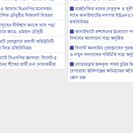
-৫ আসনে বিএনপির মনোনয়ন
রাজনৈতিক দলের নেতৃবৃন্দ ও সু
ী আশিক চৌধুরীর লিফলেট বিতরণ
সাথে কানাইঘাটের নবাগত ইউএনও’
মতবিনিময়
মানুষের দীর্ঘশ্বাস শুনতে ধসে পড়া
ারে অ্যাড. এমরান চৌধুরী
কানাইঘাটে প্রশাসনের উদ্যোগে গণঅ
দিবসের আলোচনা সভা অনুষ্ঠিত
ট প্রেসক্লাবে প্রবাসী কমিউনিটি
ের নিয়ে মতিবিনিময়
সিলেট অনলাইন প্রেসক্লাবের পুরস্
ও নতুন সদস্যদের পরিচিতি সভা অনুষ
ঘাটে বিএনপির জনসভা: সিলেট-৫
র শীষের প্রার্থী চান নেতাকর্মীরা
লোভাছড়ার জব্দকৃত পাথর চুরির হ
বেপরোয়া জকিগঞ্জের আটগ্রামের অবৈধ
জোন চক্র