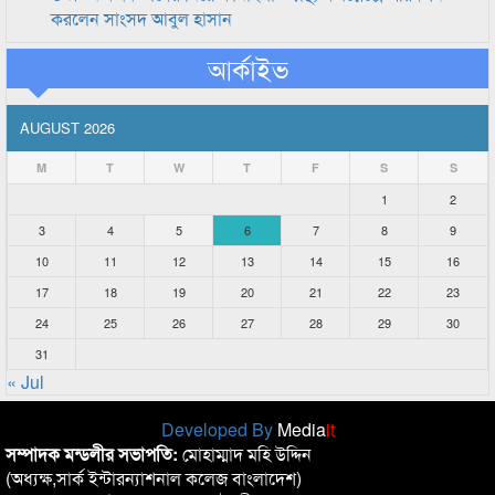
করলেন সাংসদ আবুল হাসান
আর্কাইভ
AUGUST 2026
M
T
W
T
F
S
S
1
2
3
4
5
6
7
8
9
10
11
12
13
14
15
16
17
18
19
20
21
22
23
24
25
26
27
28
29
30
31
« Jul
Developed By
Media
it
সম্পাদক মন্ডলীর সভাপতি:
মোহাম্মাদ মহি উদ্দিন
(অধ্যক্ষ,সার্ক ইন্টারন্যাশনাল কলেজ বাংলাদেশ)