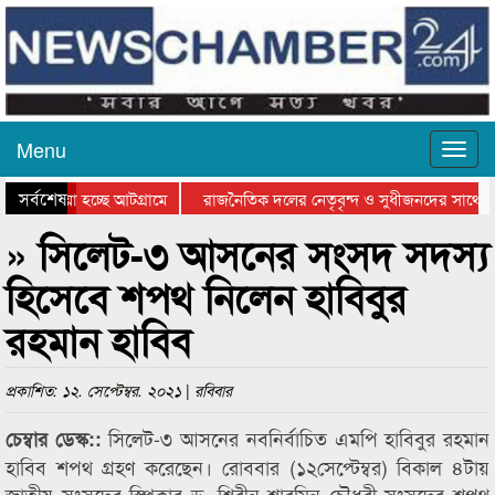
Menu
সর্বশেষ
য়ে যাওয়া হচ্ছে আটগ্রামে
রাজনৈতিক দলের নেতৃবৃন্দ ও সুধীজনদের সাথে ক
িযোগিতার পুরস্কার বিতরণ সম্পন্ন
সিলেটে বাংলাদেশ গ্রুপ থিয়েটার ফেডারেশানের বি
» সিলেট-৩ আসনের সংসদ সদস্য
হিসেবে শপথ নিলেন হাবিবুর
রহমান হাবিব
প্রকাশিত: ১২. সেপ্টেম্বর. ২০২১ | রবিবার
সিলেট-৩ আসনের নবনির্বাচিত এমপি হাবিবুর রহমান
চেম্বার ডেস্ক::
হাবিব শপথ গ্রহণ করেছেন। রোববার (১২সেপ্টেম্বর) বিকাল ৪টায়
জাতীয় সংসদের স্পিকার ড. শিরীন শারমিন চৌধুরী সংসদের শপথ