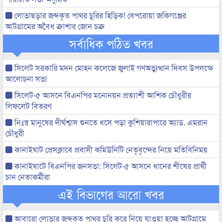
লোভাছড়ার জব্দকৃত পাথর চুরির হিড়িক! বেপরোয়া জকিগঞ্জের
আটগ্রামের অবৈধ ক্রাশার জোন চক্র
সর্বাধিক পঠিত খবর
সিলেট সরকারি মদন মোহন কলেজে জুলাই গণঅভ্যুত্থান দিবস উপলক্ষে
আলোচনা সভা
সিলেট-৫ আসনে বিএনপির মনোনয়ন প্রত্যাশী আশিক চৌধুরীর
লিফলেট বিতরণ
নিঃস্ব মানুষের দীর্ঘশ্বাস শুনতে ধসে পড়া কুশিয়ারাপারে অ্যাড. এমরান
চৌধুরী
কানাইঘাট প্রেসক্লাবে প্রবাসী কমিউনিটি নেতৃবৃন্দের নিয়ে মতিবিনিময়
কানাইঘাটে বিএনপির জনসভা: সিলেট-৫ আসনে ধানের শীষের প্রার্থী
চান নেতাকর্মীরা
এই বিভাগের আরো খবর
আবারো লোভার জব্দকৃত পাথর চুরি করে নিয়ে যাওয়া হচ্ছে আটগ্রামে