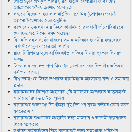
লোভাছড়ার জব্দকৃত পাথর চুরির হিড়িক! বেপরোয়া জকিগঞ্জের
আটগ্রামের অবৈধ ক্রাশার জোন চক্র
লন্ডনে সিলেট শাহজালাল হাউজিং এস্টেটস (উপশহর) প্রবাসী
অ্যাসোসিয়েশনের সভা অনুষ্ঠিত
কাতারে সড়ক দুর্ঘটনায় নিহত কানাইঘাটের প্রবাসী পাঁচ পরিবারকে
খেলাফত মজলিসের নগদ সহায়তা
বিএনপি সকল ধর্মের মানুষের সমান অধিকার ও ধর্মীয় মুল্যবোধে
বিশ্বাসী: আবুল কাহের চৌ: শামিম
রাজা গিরিশচন্দ্র স্কুলে বার্ষিক ক্রীড়া প্রতিযোগিতার পুরস্কার বিতরণ
সম্পন্ন
সিলেটে বাংলাদেশ গ্রুপ থিয়েটার ফেডারেশানের বিভাগীয় অভিনয়
কর্মশালা সম্পন্ন
বিশ্ব জনসংখ্যা দিবস উপলক্ষে কানাইঘাটে আলোচনা সভা ও সম্মাননা
প্রদান
কানাইঘাটের কিশোর আহাদের খুনি সায়েমের আদালতে আত্মসমর্পন,
৫ দিনের রিমান্ড চাইবে পুলিশ
কানাইঘাট রাজাগঞ্জে নিখোঁজের দুই দিন পর সুরমা নদীতে ভেসে উঠল
যুবকের লাশ
কানাইঘাটে চাঞ্চল্যকর জাহাঙ্গীর হত্যা মামলার ৩ আসামী কক্সবাজার
থেকে গ্রেফতার
উর্ধ্বতন কর্মকর্তাদের নিয়ে কানাইঘাট স্বাস্থ্য কমপ্লেক্সে পরিদর্শন