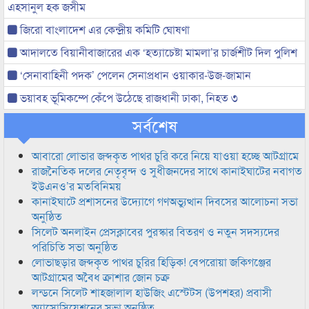
এহসানুল হক জসীম
জিরো বাংলাদেশ এর কেন্দ্রীয় কমিটি ঘোষণা
আদালতে বিয়ানীবাজারের এক ‘হত্যাচেষ্টা মামলা’র চার্জশীট দিল পুলিশ
‘সেনাবাহিনী পদক’ পেলেন সেনাপ্রধান ওয়াকার-উজ-জামান
ভয়াবহ ভূমিকম্পে কেঁপে উঠেছে রাজধানী ঢাকা, নিহত ৩
সর্বশেষ
আবারো লোভার জব্দকৃত পাথর চুরি করে নিয়ে যাওয়া হচ্ছে আটগ্রামে
রাজনৈতিক দলের নেতৃবৃন্দ ও সুধীজনদের সাথে কানাইঘাটের নবাগত
ইউএনও’র মতবিনিময়
কানাইঘাটে প্রশাসনের উদ্যোগে গণঅভ্যুত্থান দিবসের আলোচনা সভা
অনুষ্ঠিত
সিলেট অনলাইন প্রেসক্লাবের পুরস্কার বিতরণ ও নতুন সদস্যদের
পরিচিতি সভা অনুষ্ঠিত
লোভাছড়ার জব্দকৃত পাথর চুরির হিড়িক! বেপরোয়া জকিগঞ্জের
আটগ্রামের অবৈধ ক্রাশার জোন চক্র
লন্ডনে সিলেট শাহজালাল হাউজিং এস্টেটস (উপশহর) প্রবাসী
অ্যাসোসিয়েশনের সভা অনুষ্ঠিত