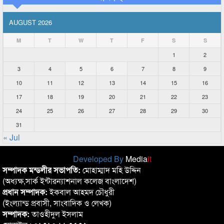
AUGUST 2026
M
T
W
T
F
S
S
1
2
3
4
5
6
7
8
9
10
11
12
13
14
15
16
17
18
19
20
21
22
23
24
25
26
27
28
29
30
31
« Jul
Developed By
Media
it
সম্পাদক মন্ডলীর সভাপতি:
মোহাম্মাদ মহি উদ্দিন
(অধ্যক্ষ,সার্ক ইন্টারন্যাশনাল কলেজ বাংলাদেশ)
প্রধান সম্পাদক:
ইকবাল আহমদ চৌধুরী
(ইংল্যান্ড প্রবাসী, সাংবাদিক ও লেখক)
সম্পাদক:
তাওহীদুল ইসলাম