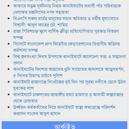
কাতারে সড়ক দুর্ঘটনায় নিহত কানাইঘাটের প্রবাসী পাঁচ পরিবারকে
খেলাফত মজলিসের নগদ সহায়তা
বিএনপি সকল ধর্মের মানুষের সমান অধিকার ও ধর্মীয় মুল্যবোধে
বিশ্বাসী: আবুল কাহের চৌ: শামিম
রাজা গিরিশচন্দ্র স্কুলে বার্ষিক ক্রীড়া প্রতিযোগিতার পুরস্কার বিতরণ
সম্পন্ন
সিলেটে বাংলাদেশ গ্রুপ থিয়েটার ফেডারেশানের বিভাগীয় অভিনয়
কর্মশালা সম্পন্ন
বিশ্ব জনসংখ্যা দিবস উপলক্ষে কানাইঘাটে আলোচনা সভা ও সম্মাননা
প্রদান
কানাইঘাটের কিশোর আহাদের খুনি সায়েমের আদালতে আত্মসমর্পন,
৫ দিনের রিমান্ড চাইবে পুলিশ
কানাইঘাট রাজাগঞ্জে নিখোঁজের দুই দিন পর সুরমা নদীতে ভেসে উঠল
যুবকের লাশ
কানাইঘাটে চাঞ্চল্যকর জাহাঙ্গীর হত্যা মামলার ৩ আসামী কক্সবাজার
থেকে গ্রেফতার
উর্ধ্বতন কর্মকর্তাদের নিয়ে কানাইঘাট স্বাস্থ্য কমপ্লেক্সে পরিদর্শন
করলেন সাংসদ আবুল হাসান
আর্কাইভ