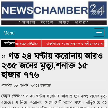
Menu
সর্বশেষ
িয়ে যাওয়া হচ্ছে আটগ্রামে
রাজনৈতিক দলের নেতৃবৃন্দ ও সুধীজনদের সাথে 
তিযোগিতার পুরস্কার বিতরণ সম্পন্ন
সিলেটে বাংলাদেশ গ্রুপ থিয়েটার ফেডারেশানের ব
» গত ২৪ ঘণ্টায় করোনায় আরও
২৩৫ জনের মৃত্যু,শনাক্ত ১৫
হাজার ৭৭৬
প্রকাশিত: ০৩. আগস্ট. ২০২১ | মঙ্গলবার
গত ২৪ ঘণ্টায় করোনায় আক্রান্ত হয়ে ২৩৫ জনের মৃত্যু
চেম্বার ডেস্ক::
হয়েছে। এ নিয়ে করোনায় দেশে মোট মৃতের সংখ্যা দাঁড়িয়েছে ২১
হাজার ৩৯৭ জনে। ২৪ ঘণ্টায় নতুন করে শনাক্ত হয়েছেন ১৫ হাজার