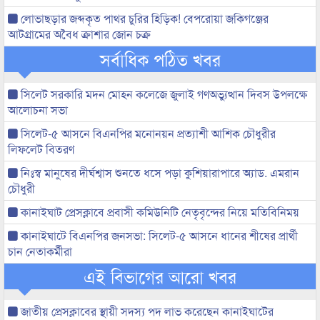
লোভাছড়ার জব্দকৃত পাথর চুরির হিড়িক! বেপরোয়া জকিগঞ্জের
আটগ্রামের অবৈধ ক্রাশার জোন চক্র
সর্বাধিক পঠিত খবর
সিলেট সরকারি মদন মোহন কলেজে জুলাই গণঅভ্যুত্থান দিবস উপলক্ষে
আলোচনা সভা
সিলেট-৫ আসনে বিএনপির মনোনয়ন প্রত্যাশী আশিক চৌধুরীর
লিফলেট বিতরণ
নিঃস্ব মানুষের দীর্ঘশ্বাস শুনতে ধসে পড়া কুশিয়ারাপারে অ্যাড. এমরান
চৌধুরী
কানাইঘাট প্রেসক্লাবে প্রবাসী কমিউনিটি নেতৃবৃন্দের নিয়ে মতিবিনিময়
কানাইঘাটে বিএনপির জনসভা: সিলেট-৫ আসনে ধানের শীষের প্রার্থী
চান নেতাকর্মীরা
এই বিভাগের আরো খবর
জাতীয় প্রেসক্লাবের স্থায়ী সদস্য পদ লাভ করেছেন কানাইঘাটের