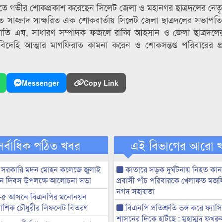
ৃত্যুতে গভীর শোকপ্রকাশ করেছেন সিলেট জেলা ও মহানগর ছাত্রদলের নেতৃব
াত সাজ্জাদ সাক্ষরিত এক শোকবার্তায় সিলেট জেলা ছাত্রদলের সভা
তি এষ, সাধারণ সম্পাদক ফজলে রাব্বি আহসান ও জেলা ছাত্রদলের ভ
িদেহি আত্মার মাগফিরাত কামনা করেন ও শোকসন্তপ্ত পরিবারের প্
Messenger
Copy Link
সর্বাধিক পঠিত খবর
এই বিভাগের আরো 
 সরকারি মদন মোহন কলেজে জুলাই
কাতারে সড়ক দুর্ঘটনায় নিহত কা
্থান দিবস উপলক্ষে আলোচনা সভা
প্রবাসী পাঁচ পরিবারকে খেলাফত মজ
নগদ সহায়তা
-৫ আসনে বিএনপির মনোনয়ন
ী আশিক চৌধুরীর লিফলেট বিতরণ
বিএনপি প্রতিশ্রুতি ভঙ্গ করে ফ্যাস
শাসনের দিকে হাটঁছে : মুহাম্মদ ফখ