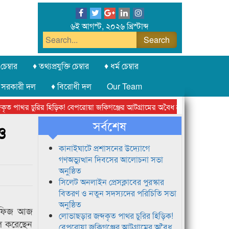
৬ই আগস্ট, ২০২৬ খ্রিস্টাব্দ
চেম্বার
♦ তথ্যপ্রযুক্তি চেম্বার
♦ ধর্ম চেম্বার
 সরকারী দল
♦ বিরোধী দল
Our Team
 পাথর চুরির হিড়িক! বেপরোয়া জকিগঞ্জের আটগ্রামের অবৈধ ক্রাশার জোন চক্র
সর্বশেষ
ও
কানাইঘাটে প্রশাসনের উদ্যোগে
গণঅভ্যুত্থান দিবসের আলোচনা সভা
অনুষ্ঠিত
সিলেট অনলাইন প্রেসক্লাবের পুরস্কার
বিতরণ ও নতুন সদস্যদের পরিচিতি সভা
অনুষ্ঠিত
হাফিজ আজ
লোভাছড়ার জব্দকৃত পাথর চুরির হিড়িক!
াল করেছেন
বেপরোয়া জকিগঞ্জের আটগ্রামের অবৈধ