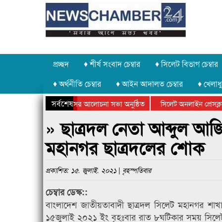
প্রচ্ছদ
♦ শীর্ষ সংবাদ চেম্বার
♦ সিলেট বিভাগ চেম্বার
♦ অর্থনীতি চেম্বার
♦ আইন আদালত চেম্বার
♦ খেলাধু
সর্বশেষ
দ্যোগে গণঅভ্যুত্থান দিবসের আলোচনা সভা অনুষ্ঠিত
সিলেট অনলাইন প্রেসক্লাবে
পলক্ষে কানাইঘাটে আলোচনা সভা ও সম্মাননা প্রদান
কানাইঘাটের কিশোর আহাদের
» ছাত্রদল নেতা আব্দুল আজ
মহানগর ছাত্রদলের শোক
প্রকাশিত: ১৫. জুলাই. ২০২১ | বৃহস্পতিবার
চেম্বার ডেস্ক::
বাংলাদেশ জাতীয়তাবাদী ছাত্রদল সিলেট মহানগর শা
১৫জুলাই ২০২১ ইং বৃহঃবার রাত ৮ঘটিকার সময় সিলেট