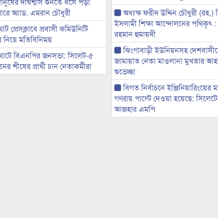
মানুষের দীর্ঘশ্বাস শুনতে ধসে পড়া
ারে অ্যাড. এমরান চৌধুরী
অধ্যক্ষ ফরীদ উদ্দিন চৌধুরী (রহ.)
ইসলামী শিক্ষা আন্দোলনের পথিকৃৎ :
ট প্রেসক্লাবে প্রবাসী কমিউনিটি
রহমান হুমায়দী
ের নিয়ে মতিবিনিময়
ঝিংগাবাড়ী ইউনিয়নসহ দেশবাসী
ঘাটে বিএনপির জনসভা: সিলেট-৫
জামায়াত নেতা মাওলানা মুখতার আ
র শীষের প্রার্থী চান নেতাকর্মীরা
শুভেচ্ছা
বিগত নির্বাচনে ইঞ্জিনিয়ারিংয়ের ম
গণরায় পাল্টে দেওয়া হয়েছে: সিলেট
আজহার এমপি