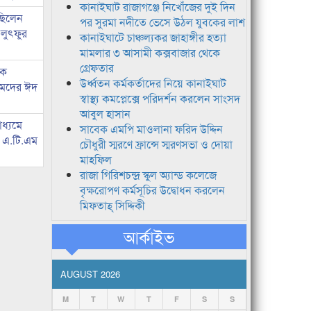
কানাইঘাট রাজাগঞ্জে নিখোঁজের দুই দিন
 ছিলেন
পর সুরমা নদীতে ভেসে উঠল যুবকের লাশ
 লুৎফুর
কানাইঘাটে চাঞ্চল্যকর জাহাঙ্গীর হত্যা
মামলার ৩ আসামী কক্সবাজার থেকে
গ্রেফতার
কে
উর্ধ্বতন কর্মকর্তাদের নিয়ে কানাইঘাট
হমদের ঈদ
স্বাস্থ্য কমপ্লেক্সে পরিদর্শন করলেন সাংসদ
আবুল হাসান
াধ্যমে
সাবেক এমপি মাওলানা ফরিদ উদ্দিন
ে এ.টি.এম
চৌধুরী স্মরণে ফ্রান্সে স্মরণসভা ও দোয়া
মাহফিল
রাজা গিরিশচন্দ্র স্কুল অ্যান্ড কলেজে
বৃক্ষরোপণ কর্মসূচির উদ্বোধন করলেন
মিফতাহ্ সিদ্দিকী
আর্কাইভ
AUGUST 2026
M
T
W
T
F
S
S