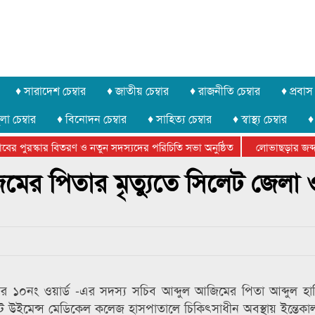
♦ সারাদেশ চেম্বার
♦ জাতীয় চেম্বার
♦ রাজনীতি চেম্বার
♦ প্রবাস 
লা চেম্বার
♦ বিনোদন চেম্বার
♦ সাহিত্য চেম্বার
♦ স্বাস্থ্য চেম্বার
♦
র পুরস্কার বিতরণ ও নতুন সদস্যদের পরিচিতি সভা অনুষ্ঠিত
লোভাছড়ার জব্দকৃত
 খুনি সায়েমের আদালতে আত্মসমর্পন, ৫ দিনের রিমান্ড চাইবে পুলিশ
িমের পিতার মৃত্যুতে সিলেট জেলা 
খার ১০নং ওয়ার্ড -এর সদস্য সচিব আব্দুল আজিমের পিতা আব্দুল 
 উইমেন্স মেডিকেল কলেজ হাসপাতালে চিকিৎসাধীন অবস্থায় ইন্তেক