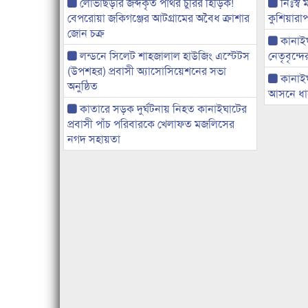
লোভাছড়ার জব্দকৃত পাথর চুরির হিড়িক!
নিঃস্ব 
বেপরোয়া জকিগঞ্জের আটগ্রামের অবৈধ ক্রাশার
কুশিয়ারাপ
জোন চক্র
কানাইঘা
লন্ডনে সিলেট শাহজালাল হাউজিং এস্টেটস
নেতৃবৃন্দ
(উপশহর) প্রবাসী অ্যাসোসিয়েশনের সভা
কানাই
অনুষ্ঠিত
আসনে ধানে
কাতারে সড়ক দুর্ঘটনায় নিহত কানাইঘাটের
প্রবাসী পাঁচ পরিবারকে খেলাফত মজলিসের
নগদ সহায়তা