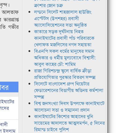
ৃন্দ।
ক্রাশার জোন চক্র
পতি আলতাফ
লন্ডনে সিলেট শাহজালাল হাউজিং
এস্টেটস (উপশহর) প্রবাসী
ারপ্রাপ্ত
অ্যাসোসিয়েশনের সভা অনুষ্ঠিত
রতি গভীর
কাতারে সড়ক দুর্ঘটনায় নিহত
কানাইঘাটের প্রবাসী পাঁচ পরিবারকে
খেলাফত মজলিসের নগদ সহায়তা
বিএনপি সকল ধর্মের মানুষের সমান
অধিকার ও ধর্মীয় মুল্যবোধে বিশ্বাসী:
আবুল কাহের চৌ: শামিম
রাজা গিরিশচন্দ্র স্কুলে বার্ষিক ক্রীড়া
প্রতিযোগিতার পুরস্কার বিতরণ সম্পন্ন
সিলেটে বাংলাদেশ গ্রুপ থিয়েটার
খবর
ফেডারেশানের বিভাগীয় অভিনয় কর্মশালা
সম্পন্ন
নাইঘাটের
বিশ্ব জনসংখ্যা দিবস উপলক্ষে কানাইঘাটে
লিসের
আলোচনা সভা ও সম্মাননা প্রদান
কানাইঘাটের কিশোর আহাদের খুনি
সায়েমের আদালতে আত্মসমর্পন, ৫ দিনের
িবাদী
রিমান্ড চাইবে পুলিশ
রুল ইসলাম