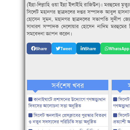
(ইন্না-লিল্লাহি ওয়া ইন্না ইলাইহি রাজিউন)। মরহুমের ম
সিলেট মহানগর ছাত্রদলের দপ্তর সম্পাদক আবুল হাসন
হোসেন সুমন, মহানগর ছাত্রদলের সভাপতি সুদীপ জ্যো
সাধারণ সম্পাদক দেলোয়ার হোসেন নাদিম মরহুমের ব
সমবেদনা জ্ঞাপন করেন।
Share
Tweet
Share
WhatsApp
সর্বশেষ খবর
কানাইঘাটে প্রশাসনের উদ্যোগে গণঅভ্যুত্থান
সিলেট
দিবসের আলোচনা সভা অনুষ্ঠিত
গণঅভ্যুত
সিলেট অনলাইন প্রেসক্লাবের পুরস্কার বিতরণ
সিলেট
ও নতুন সদস্যদের পরিচিতি সভা অনুষ্ঠিত
প্রত্যাশ