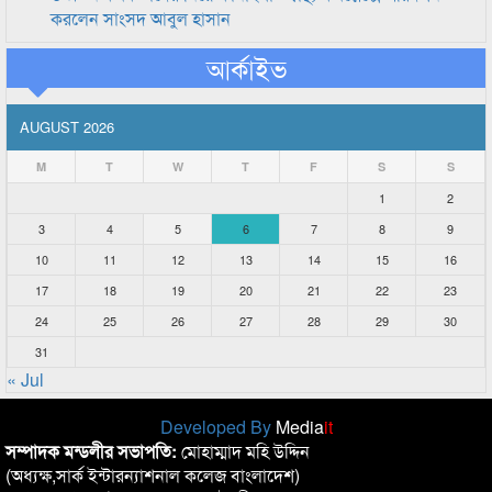
করলেন সাংসদ আবুল হাসান
আর্কাইভ
AUGUST 2026
M
T
W
T
F
S
S
1
2
3
4
5
6
7
8
9
10
11
12
13
14
15
16
17
18
19
20
21
22
23
24
25
26
27
28
29
30
31
« Jul
Developed By
Media
it
সম্পাদক মন্ডলীর সভাপতি:
মোহাম্মাদ মহি উদ্দিন
(অধ্যক্ষ,সার্ক ইন্টারন্যাশনাল কলেজ বাংলাদেশ)