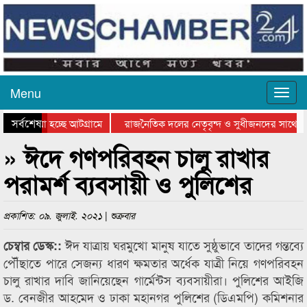
Menu
সর্বশেষ
ে যাওয়া হচ্ছে আটগ্রামে
রাজনৈতিক দলের নেতৃবৃন্দ ও সুধীজনদের সাথে কা
োগিতার পুরস্কার বিতরণ সম্পন্ন
সিলেটে বাংলাদেশ গ্রুপ থিয়েটার ফেডারেশানের বিভ
» ঈদে গণপরিবহন চালু রাখার
পরামর্শ ব্যবসায়ী ও পুলিশের
প্রকাশিত: ০৯. জুলাই. ২০২১ | শুক্রবার
ঈদ যাত্রায় ঘরমুখো মানুষ যাতে সুষ্ঠুভাবে তাদের গন্তব্যে
চেম্বার ডেস্ক::
পৌঁছাতে পারে সেজন্য ধারণ ক্ষমতার অর্ধেক যাত্রী নিয়ে গণপরিবহন
চালু রাখার দাবি জানিয়েছেন গার্মেন্টস ব্যবসায়ীরা। পুলিশের আইজি
ড. বেনজীর আহমেদ ও ঢাকা মহানগর পুলিশের (ডিএমপি) কমিশনার