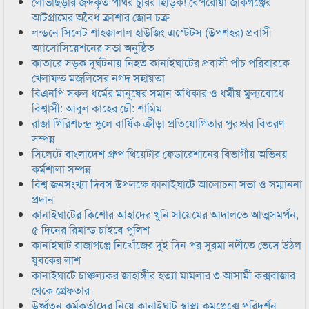
লোভাছড়ার জব্দকৃত পাথর চুরির হিড়িক! বেপরোয়া জকিগঞ্জের
আটগ্রামের অবৈধ ক্রাশার জোন চক্র
লন্ডনে সিলেট শাহজালাল হাউজিং এস্টেটস (উপশহর) প্রবাসী
অ্যাসোসিয়েশনের সভা অনুষ্ঠিত
কাতারে সড়ক দুর্ঘটনায় নিহত কানাইঘাটের প্রবাসী পাঁচ পরিবারকে
খেলাফত মজলিসের নগদ সহায়তা
বিএনপি সকল ধর্মের মানুষের সমান অধিকার ও ধর্মীয় মুল্যবোধে
বিশ্বাসী: আবুল কাহের চৌ: শামিম
রাজা গিরিশচন্দ্র স্কুলে বার্ষিক ক্রীড়া প্রতিযোগিতার পুরস্কার বিতরণ
সম্পন্ন
সিলেটে বাংলাদেশ গ্রুপ থিয়েটার ফেডারেশানের বিভাগীয় অভিনয়
কর্মশালা সম্পন্ন
বিশ্ব জনসংখ্যা দিবস উপলক্ষে কানাইঘাটে আলোচনা সভা ও সম্মাননা
প্রদান
কানাইঘাটের কিশোর আহাদের খুনি সায়েমের আদালতে আত্মসমর্পন,
৫ দিনের রিমান্ড চাইবে পুলিশ
কানাইঘাট রাজাগঞ্জে নিখোঁজের দুই দিন পর সুরমা নদীতে ভেসে উঠল
যুবকের লাশ
কানাইঘাটে চাঞ্চল্যকর জাহাঙ্গীর হত্যা মামলার ৩ আসামী কক্সবাজার
থেকে গ্রেফতার
উর্ধ্বতন কর্মকর্তাদের নিয়ে কানাইঘাট স্বাস্থ্য কমপ্লেক্সে পরিদর্শন