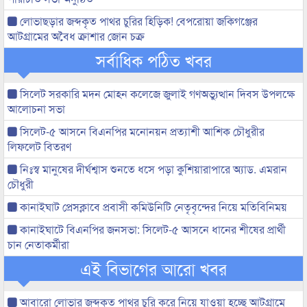
লোভাছড়ার জব্দকৃত পাথর চুরির হিড়িক! বেপরোয়া জকিগঞ্জের
আটগ্রামের অবৈধ ক্রাশার জোন চক্র
সর্বাধিক পঠিত খবর
সিলেট সরকারি মদন মোহন কলেজে জুলাই গণঅভ্যুত্থান দিবস উপলক্ষে
আলোচনা সভা
সিলেট-৫ আসনে বিএনপির মনোনয়ন প্রত্যাশী আশিক চৌধুরীর
লিফলেট বিতরণ
নিঃস্ব মানুষের দীর্ঘশ্বাস শুনতে ধসে পড়া কুশিয়ারাপারে অ্যাড. এমরান
চৌধুরী
কানাইঘাট প্রেসক্লাবে প্রবাসী কমিউনিটি নেতৃবৃন্দের নিয়ে মতিবিনিময়
কানাইঘাটে বিএনপির জনসভা: সিলেট-৫ আসনে ধানের শীষের প্রার্থী
চান নেতাকর্মীরা
এই বিভাগের আরো খবর
আবারো লোভার জব্দকৃত পাথর চুরি করে নিয়ে যাওয়া হচ্ছে আটগ্রামে