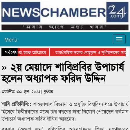
Menu
সর্বশেষ
িয়ে যাওয়া হচ্ছে আটগ্রামে
রাজনৈতিক দলের নেতৃবৃন্দ ও সুধীজনদের সাথে
তিযোগিতার পুরস্কার বিতরণ সম্পন্ন
সিলেটে বাংলাদেশ গ্রুপ থিয়েটার ফেডারেশানের ব
» ২য় মেয়াদে শাবিপ্রবির উপাচার্য
হলেন অধ্যাপক ফরিদ উদ্দিন
প্রকাশিত: ৩০. জুন. ২০২১ | বুধবার
শাহজালাল বিজ্ঞান ও প্রযুক্তি বিশ্ববিদ্যালয়ে উপাচার্য
শাবি প্রতিনিধি::
হিসেবে দ্বিতীয়বারের মতো চার বছরের জন্য নিয়োগ পেয়েছেন বর্তমান
উপাচার্য অধ্যাপক ফরিদ উদ্দিন আহমেদ।
বুধবার (৩০শে জুন) রাষ্ট্রপতির আদেশক্রমে শিক্ষা মন্ত্রণালয়ের