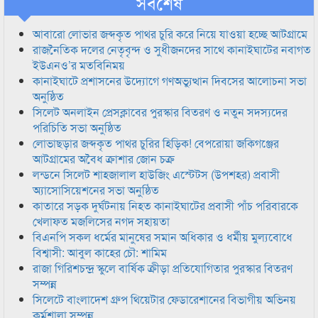
সর্বশেষ
আবারো লোভার জব্দকৃত পাথর চুরি করে নিয়ে যাওয়া হচ্ছে আটগ্রামে
রাজনৈতিক দলের নেতৃবৃন্দ ও সুধীজনদের সাথে কানাইঘাটের নবাগত
ইউএনও’র মতবিনিময়
কানাইঘাটে প্রশাসনের উদ্যোগে গণঅভ্যুত্থান দিবসের আলোচনা সভা
অনুষ্ঠিত
সিলেট অনলাইন প্রেসক্লাবের পুরস্কার বিতরণ ও নতুন সদস্যদের
পরিচিতি সভা অনুষ্ঠিত
লোভাছড়ার জব্দকৃত পাথর চুরির হিড়িক! বেপরোয়া জকিগঞ্জের
আটগ্রামের অবৈধ ক্রাশার জোন চক্র
লন্ডনে সিলেট শাহজালাল হাউজিং এস্টেটস (উপশহর) প্রবাসী
অ্যাসোসিয়েশনের সভা অনুষ্ঠিত
কাতারে সড়ক দুর্ঘটনায় নিহত কানাইঘাটের প্রবাসী পাঁচ পরিবারকে
খেলাফত মজলিসের নগদ সহায়তা
বিএনপি সকল ধর্মের মানুষের সমান অধিকার ও ধর্মীয় মুল্যবোধে
বিশ্বাসী: আবুল কাহের চৌ: শামিম
রাজা গিরিশচন্দ্র স্কুলে বার্ষিক ক্রীড়া প্রতিযোগিতার পুরস্কার বিতরণ
সম্পন্ন
সিলেটে বাংলাদেশ গ্রুপ থিয়েটার ফেডারেশানের বিভাগীয় অভিনয়
কর্মশালা সম্পন্ন