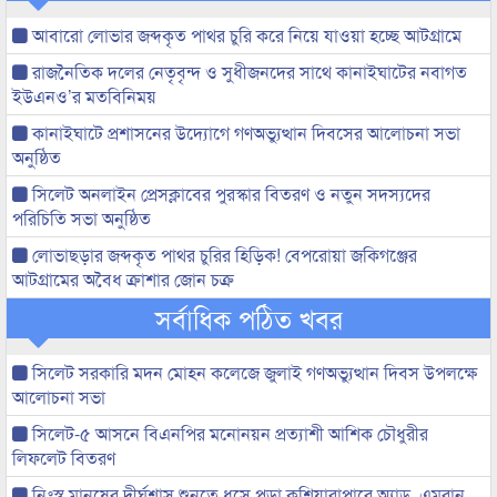
আবারো লোভার জব্দকৃত পাথর চুরি করে নিয়ে যাওয়া হচ্ছে আটগ্রামে
রাজনৈতিক দলের নেতৃবৃন্দ ও সুধীজনদের সাথে কানাইঘাটের নবাগত
ইউএনও’র মতবিনিময়
কানাইঘাটে প্রশাসনের উদ্যোগে গণঅভ্যুত্থান দিবসের আলোচনা সভা
অনুষ্ঠিত
সিলেট অনলাইন প্রেসক্লাবের পুরস্কার বিতরণ ও নতুন সদস্যদের
পরিচিতি সভা অনুষ্ঠিত
লোভাছড়ার জব্দকৃত পাথর চুরির হিড়িক! বেপরোয়া জকিগঞ্জের
আটগ্রামের অবৈধ ক্রাশার জোন চক্র
সর্বাধিক পঠিত খবর
সিলেট সরকারি মদন মোহন কলেজে জুলাই গণঅভ্যুত্থান দিবস উপলক্ষে
আলোচনা সভা
সিলেট-৫ আসনে বিএনপির মনোনয়ন প্রত্যাশী আশিক চৌধুরীর
লিফলেট বিতরণ
নিঃস্ব মানুষের দীর্ঘশ্বাস শুনতে ধসে পড়া কুশিয়ারাপারে অ্যাড. এমরান