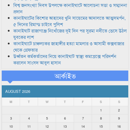
বিশ্ব জনসংখ্যা দিবস উপলক্ষে কানাইঘাটে আলোচনা সভা ও সম্মাননা
প্রদান
কানাইঘাটের কিশোর আহাদের খুনি সায়েমের আদালতে আত্মসমর্পন,
৫ দিনের রিমান্ড চাইবে পুলিশ
কানাইঘাট রাজাগঞ্জে নিখোঁজের দুই দিন পর সুরমা নদীতে ভেসে উঠল
যুবকের লাশ
কানাইঘাটে চাঞ্চল্যকর জাহাঙ্গীর হত্যা মামলার ৩ আসামী কক্সবাজার
থেকে গ্রেফতার
উর্ধ্বতন কর্মকর্তাদের নিয়ে কানাইঘাট স্বাস্থ্য কমপ্লেক্সে পরিদর্শন
করলেন সাংসদ আবুল হাসান
আর্কাইভ
AUGUST 2026
M
T
W
T
F
S
S
1
2
3
4
5
6
7
8
9
10
11
12
13
14
15
16