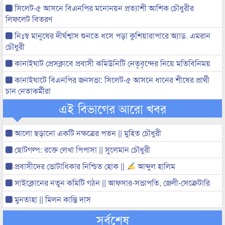
সিলেট-৫ আসনে বিএনপির মনোনয়ন প্রত্যাশী আশিক চৌধুরীর
লিফলেট বিতরণ
নিঃস্ব মানুষের দীর্ঘশ্বাস শুনতে ধসে পড়া কুশিয়ারাপারে অ্যাড. এমরান
চৌধুরী
কানাইঘাট প্রেসক্লাবে প্রবাসী কমিউনিটি নেতৃবৃন্দের নিয়ে মতিবিনিময়
কানাইঘাটে বিএনপির জনসভা: সিলেট-৫ আসনে ধানের শীষের প্রার্থী
চান নেতাকর্মীরা
এই বিভাগের আরো খবর
আলো ছড়ানো একটি নক্ষত্রের পতন || মুহিত চৌধুরী
ছোটগল্প: রক্তে লেখা পিপাসা || সুলেমান চৌধুরী
প্রবাসীদের ভোটাধিকার নিশ্চিত হোক ||
আব্দুল হালিম
সাইক্লোনের নতুন কমিটি গঠন || আফসার-সভাপতি, জেলী-সেক্রেটারি
মুনতাহা || মিলন কান্তি দাস
সর্বশেষ