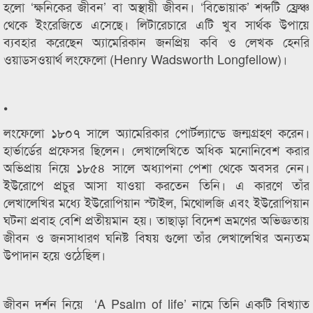
হলো ‘ক্ষনিকের জীবন’ বা অস্থায়ী জীবন। ‘বিভোয়াক’ শব্দটি ফ্রেঞ্চ
থেকে ইংরেজিতে এসেছে। লিটারেচারে এটি খুব সার্থক উপায়ে
ব্যবহার করেছেন অ্যামেরিকান জনপ্রিয় কবি ও লেখক হেনরি
ওয়াডসওয়ার্থ লংফেলো (Henry Wadsworth Longfellow)।
•
লংফেলো ১৮০৭ সালে অ্যামেরিকার পোর্টল্যান্ডে জন্মগ্রহণ করেন।
হার্ভার্ডের প্রফেসর ছিলেন। লেখালেখিতে অধিক মনোনিবেশ করার
অভিপ্রায় নিয়ে ১৮৫৪ সালে অধ্যাপনা পেশা থেকে অবসর নেন।
ইউরোপে প্রচুর আসা যাওয়া করতেন তিনি। এ কারণে তাঁর
লেখালেখির মধ্যে ইউরোপিয়ান স্টাইল, মিথোলজি এবং ইউরোপিয়ান
ঘটনা প্রবাহ বেশি প্রতীয়মান হয়। তাছাড়া বিদেশ ভ্রমণের অভিজ্ঞতায়
জীবন ও জনসাধারণ ঘনিষ্ট বিষয় গুলো তাঁর লেখালেখির অন্যতম
উপাদান হয়ে ওঠেছিল।
জীবন দর্শন নিয়ে ‘A Psalm of life’ নামে তিনি একটি বিখ্যাত