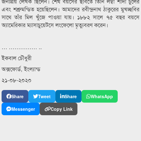
জনপ্রিয় লেখক ছিলেন। শেষ বয়সের ছবিতে তিনি লম্বা শাদা চুলের
এবং শশ্রুমন্ডিত হয়েছিলেন। আমাদের রবীন্দ্রনাথ ঠাকুরের মুখচ্ছবির
সাথে তাঁর মিল খুঁজে পাওয়া যায়। ১৮৮২ সালে ৭৫ বছর বয়সে
অ্যামেরিকার ম্যাসাচুয়েটসে লংফেলো মৃত্যুবরণ করেন।
… …………… ..
ইকবাল চৌধুরী
অক্সফোর্ড, ইংল্যান্ড
২১-০৮-২০২০
Share
Tweet
Share
WhatsApp
Messenger
Copy Link