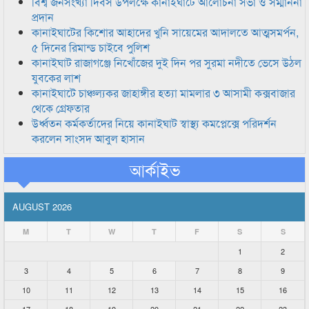
বিশ্ব জনসংখ্যা দিবস উপলক্ষে কানাইঘাটে আলোচনা সভা ও সম্মাননা
প্রদান
কানাইঘাটের কিশোর আহাদের খুনি সায়েমের আদালতে আত্মসমর্পন,
৫ দিনের রিমান্ড চাইবে পুলিশ
কানাইঘাট রাজাগঞ্জে নিখোঁজের দুই দিন পর সুরমা নদীতে ভেসে উঠল
যুবকের লাশ
কানাইঘাটে চাঞ্চল্যকর জাহাঙ্গীর হত্যা মামলার ৩ আসামী কক্সবাজার
থেকে গ্রেফতার
উর্ধ্বতন কর্মকর্তাদের নিয়ে কানাইঘাট স্বাস্থ্য কমপ্লেক্সে পরিদর্শন
করলেন সাংসদ আবুল হাসান
আর্কাইভ
AUGUST 2026
M
T
W
T
F
S
S
1
2
3
4
5
6
7
8
9
10
11
12
13
14
15
16