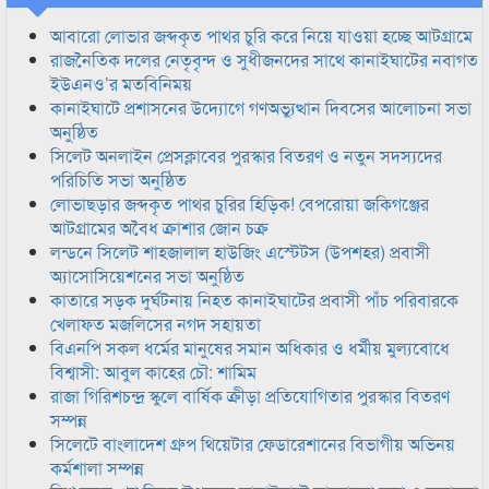
আবারো লোভার জব্দকৃত পাথর চুরি করে নিয়ে যাওয়া হচ্ছে আটগ্রামে
রাজনৈতিক দলের নেতৃবৃন্দ ও সুধীজনদের সাথে কানাইঘাটের নবাগত
ইউএনও’র মতবিনিময়
কানাইঘাটে প্রশাসনের উদ্যোগে গণঅভ্যুত্থান দিবসের আলোচনা সভা
অনুষ্ঠিত
সিলেট অনলাইন প্রেসক্লাবের পুরস্কার বিতরণ ও নতুন সদস্যদের
পরিচিতি সভা অনুষ্ঠিত
লোভাছড়ার জব্দকৃত পাথর চুরির হিড়িক! বেপরোয়া জকিগঞ্জের
আটগ্রামের অবৈধ ক্রাশার জোন চক্র
লন্ডনে সিলেট শাহজালাল হাউজিং এস্টেটস (উপশহর) প্রবাসী
অ্যাসোসিয়েশনের সভা অনুষ্ঠিত
কাতারে সড়ক দুর্ঘটনায় নিহত কানাইঘাটের প্রবাসী পাঁচ পরিবারকে
খেলাফত মজলিসের নগদ সহায়তা
বিএনপি সকল ধর্মের মানুষের সমান অধিকার ও ধর্মীয় মুল্যবোধে
বিশ্বাসী: আবুল কাহের চৌ: শামিম
রাজা গিরিশচন্দ্র স্কুলে বার্ষিক ক্রীড়া প্রতিযোগিতার পুরস্কার বিতরণ
সম্পন্ন
সিলেটে বাংলাদেশ গ্রুপ থিয়েটার ফেডারেশানের বিভাগীয় অভিনয়
কর্মশালা সম্পন্ন