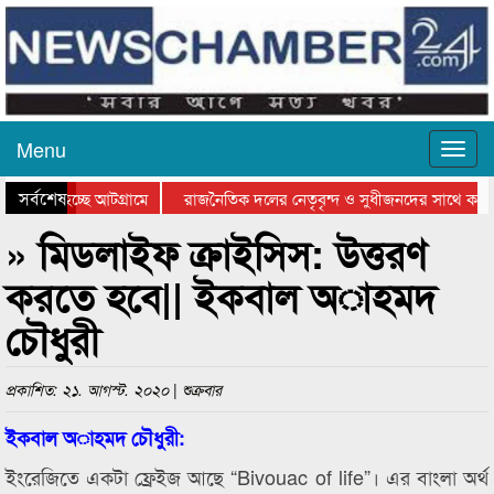
Menu
সর্বশেষ
াওয়া হচ্ছে আটগ্রামে
রাজনৈতিক দলের নেতৃবৃন্দ ও সুধীজনদের সাথে কানা
তার পুরস্কার বিতরণ সম্পন্ন
সিলেটে বাংলাদেশ গ্রুপ থিয়েটার ফেডারেশানের বিভাগী
» মিডলাইফ ক্রাইসিস: উত্তরণ
করতে হবে|| ইকবাল অাহমদ
চৌধুরী
প্রকাশিত: ২১. আগস্ট. ২০২০ | শুক্রবার
ইকবাল অাহমদ চৌধুরী:
ইংরেজিতে একটা ফ্রেইজ আছে “Bivouac of life”। এর বাংলা অর্থ