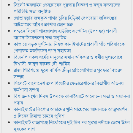
সিলেট অনলাইন প্রেসক্লাবের পুরস্কার বিতরণ ও নতুন সদস্যদের
পরিচিতি সভা অনুষ্ঠিত
লোভাছড়ার জব্দকৃত পাথর চুরির হিড়িক! বেপরোয়া জকিগঞ্জের
আটগ্রামের অবৈধ ক্রাশার জোন চক্র
লন্ডনে সিলেট শাহজালাল হাউজিং এস্টেটস (উপশহর) প্রবাসী
অ্যাসোসিয়েশনের সভা অনুষ্ঠিত
কাতারে সড়ক দুর্ঘটনায় নিহত কানাইঘাটের প্রবাসী পাঁচ পরিবারকে
খেলাফত মজলিসের নগদ সহায়তা
বিএনপি সকল ধর্মের মানুষের সমান অধিকার ও ধর্মীয় মুল্যবোধে
বিশ্বাসী: আবুল কাহের চৌ: শামিম
রাজা গিরিশচন্দ্র স্কুলে বার্ষিক ক্রীড়া প্রতিযোগিতার পুরস্কার বিতরণ
সম্পন্ন
সিলেটে বাংলাদেশ গ্রুপ থিয়েটার ফেডারেশানের বিভাগীয় অভিনয়
কর্মশালা সম্পন্ন
বিশ্ব জনসংখ্যা দিবস উপলক্ষে কানাইঘাটে আলোচনা সভা ও সম্মাননা
প্রদান
কানাইঘাটের কিশোর আহাদের খুনি সায়েমের আদালতে আত্মসমর্পন,
৫ দিনের রিমান্ড চাইবে পুলিশ
কানাইঘাট রাজাগঞ্জে নিখোঁজের দুই দিন পর সুরমা নদীতে ভেসে উঠল
যুবকের লাশ