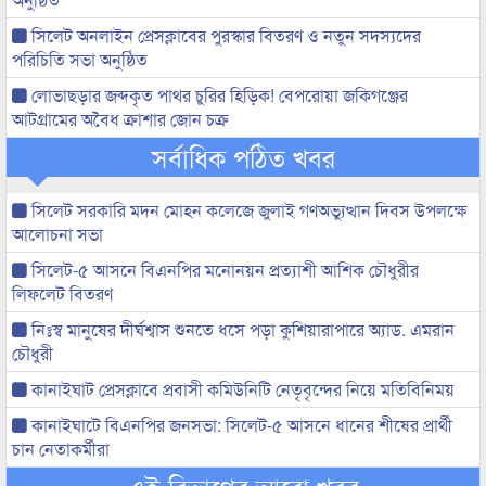
সিলেট অনলাইন প্রেসক্লাবের পুরস্কার বিতরণ ও নতুন সদস্যদের
পরিচিতি সভা অনুষ্ঠিত
লোভাছড়ার জব্দকৃত পাথর চুরির হিড়িক! বেপরোয়া জকিগঞ্জের
আটগ্রামের অবৈধ ক্রাশার জোন চক্র
সর্বাধিক পঠিত খবর
সিলেট সরকারি মদন মোহন কলেজে জুলাই গণঅভ্যুত্থান দিবস উপলক্ষে
আলোচনা সভা
সিলেট-৫ আসনে বিএনপির মনোনয়ন প্রত্যাশী আশিক চৌধুরীর
লিফলেট বিতরণ
নিঃস্ব মানুষের দীর্ঘশ্বাস শুনতে ধসে পড়া কুশিয়ারাপারে অ্যাড. এমরান
চৌধুরী
কানাইঘাট প্রেসক্লাবে প্রবাসী কমিউনিটি নেতৃবৃন্দের নিয়ে মতিবিনিময়
কানাইঘাটে বিএনপির জনসভা: সিলেট-৫ আসনে ধানের শীষের প্রার্থী
চান নেতাকর্মীরা