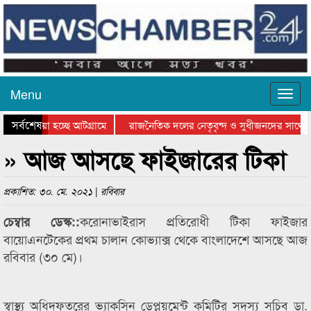
Menu
সর্বশেষ
য়ে যাওয়া হচ্ছে আটগ্রামে
রাজনৈতিক দলের নেতৃবৃন্দ ও সুধীজনদের সাথে 
িযোগিতার পুরস্কার বিতরণ সম্পন্ন
সিলেটে বাংলাদেশ গ্রুপ থিয়েটার ফেডারেশানের বি
» আজ আসছে ফাইজারের টিকা
প্রকাশিত: ৩০. মে. ২০২১ | রবিবার
করোনাভাইরাস প্রতিরোধী টিকা ফাইজার
চেম্বার ডেস্ক::
বায়োএনটেকের প্রথম চালান কোভ্যাক্স থেকে বাংলাদেশে আসছে আজ
রবিবার (৩০ মে)।
স্বাস্থ্য অধিদফতরের ভ্যাকসিন ডেপ্লয়মেন্ট কমিটির সদস্য সচিব ডা.