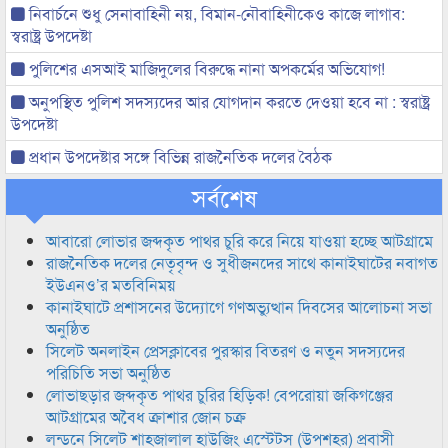
নিবার্চনে শুধু সেনাবাহিনী নয়, বিমান-নৌবাহিনীকেও কাজে লাগাব:
স্বরাষ্ট্র উপদেষ্টা
পুলিশের এসআই মাজিদুলের বিরুদ্ধে নানা অপকর্মের অভিযোগ!
অনুপস্থিত পুলিশ সদস্যদের আর যোগদান করতে দেওয়া হবে না : স্বরাষ্ট্র
উপদেষ্টা
প্রধান উপদেষ্টার সঙ্গে বিভিন্ন রাজনৈতিক দলের বৈঠক
সর্বশেষ
আবারো লোভার জব্দকৃত পাথর চুরি করে নিয়ে যাওয়া হচ্ছে আটগ্রামে
রাজনৈতিক দলের নেতৃবৃন্দ ও সুধীজনদের সাথে কানাইঘাটের নবাগত
ইউএনও’র মতবিনিময়
কানাইঘাটে প্রশাসনের উদ্যোগে গণঅভ্যুত্থান দিবসের আলোচনা সভা
অনুষ্ঠিত
সিলেট অনলাইন প্রেসক্লাবের পুরস্কার বিতরণ ও নতুন সদস্যদের
পরিচিতি সভা অনুষ্ঠিত
লোভাছড়ার জব্দকৃত পাথর চুরির হিড়িক! বেপরোয়া জকিগঞ্জের
আটগ্রামের অবৈধ ক্রাশার জোন চক্র
লন্ডনে সিলেট শাহজালাল হাউজিং এস্টেটস (উপশহর) প্রবাসী