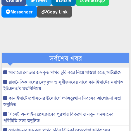
Share
Tweet
Share
WhatsApp
Messenger
Copy Link
সর্বশেষ খবর
আবারো লোভার জব্দকৃত পাথর চুরি করে নিয়ে যাওয়া হচ্ছে আটগ্রামে
রাজনৈতিক দলের নেতৃবৃন্দ ও সুধীজনদের সাথে কানাইঘাটের নবাগত
ইউএনও’র মতবিনিময়
কানাইঘাটে প্রশাসনের উদ্যোগে গণঅভ্যুত্থান দিবসের আলোচনা সভা
অনুষ্ঠিত
সিলেট অনলাইন প্রেসক্লাবের পুরস্কার বিতরণ ও নতুন সদস্যদের
পরিচিতি সভা অনুষ্ঠিত
লোভাছড়ার জব্দকৃত পাথর চুরির হিড়িক! বেপরোয়া জকিগঞ্জের