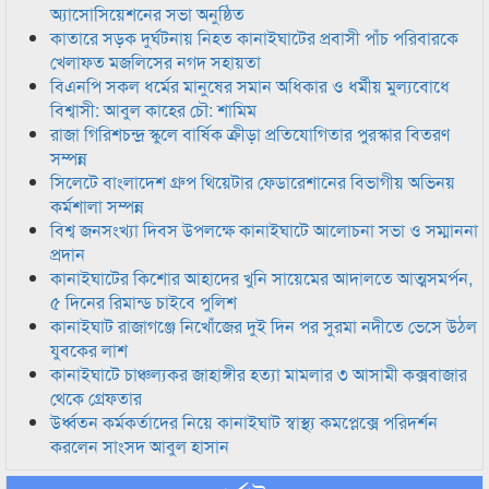
অ্যাসোসিয়েশনের সভা অনুষ্ঠিত
কাতারে সড়ক দুর্ঘটনায় নিহত কানাইঘাটের প্রবাসী পাঁচ পরিবারকে
খেলাফত মজলিসের নগদ সহায়তা
বিএনপি সকল ধর্মের মানুষের সমান অধিকার ও ধর্মীয় মুল্যবোধে
বিশ্বাসী: আবুল কাহের চৌ: শামিম
রাজা গিরিশচন্দ্র স্কুলে বার্ষিক ক্রীড়া প্রতিযোগিতার পুরস্কার বিতরণ
সম্পন্ন
সিলেটে বাংলাদেশ গ্রুপ থিয়েটার ফেডারেশানের বিভাগীয় অভিনয়
কর্মশালা সম্পন্ন
বিশ্ব জনসংখ্যা দিবস উপলক্ষে কানাইঘাটে আলোচনা সভা ও সম্মাননা
প্রদান
কানাইঘাটের কিশোর আহাদের খুনি সায়েমের আদালতে আত্মসমর্পন,
৫ দিনের রিমান্ড চাইবে পুলিশ
কানাইঘাট রাজাগঞ্জে নিখোঁজের দুই দিন পর সুরমা নদীতে ভেসে উঠল
যুবকের লাশ
কানাইঘাটে চাঞ্চল্যকর জাহাঙ্গীর হত্যা মামলার ৩ আসামী কক্সবাজার
থেকে গ্রেফতার
উর্ধ্বতন কর্মকর্তাদের নিয়ে কানাইঘাট স্বাস্থ্য কমপ্লেক্সে পরিদর্শন
করলেন সাংসদ আবুল হাসান