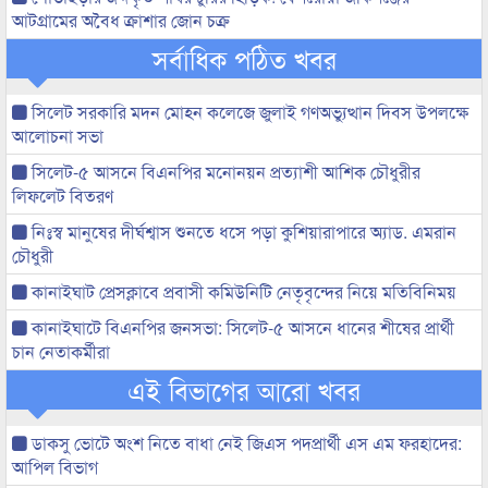
আটগ্রামের অবৈধ ক্রাশার জোন চক্র
সর্বাধিক পঠিত খবর
সিলেট সরকারি মদন মোহন কলেজে জুলাই গণঅভ্যুত্থান দিবস উপলক্ষে
আলোচনা সভা
সিলেট-৫ আসনে বিএনপির মনোনয়ন প্রত্যাশী আশিক চৌধুরীর
লিফলেট বিতরণ
নিঃস্ব মানুষের দীর্ঘশ্বাস শুনতে ধসে পড়া কুশিয়ারাপারে অ্যাড. এমরান
চৌধুরী
কানাইঘাট প্রেসক্লাবে প্রবাসী কমিউনিটি নেতৃবৃন্দের নিয়ে মতিবিনিময়
কানাইঘাটে বিএনপির জনসভা: সিলেট-৫ আসনে ধানের শীষের প্রার্থী
চান নেতাকর্মীরা
এই বিভাগের আরো খবর
ডাকসু ভোটে অংশ নিতে বাধা নেই জিএস পদপ্রার্থী এস এম ফরহাদের:
আপিল বিভাগ