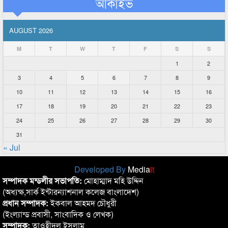
আর্কাইভ
AUGUST 2026
M
T
W
T
F
S
S
1
2
3
4
5
6
7
8
9
10
11
12
13
14
15
16
17
18
19
20
21
22
23
24
25
26
27
28
29
30
31
« Jul
Developed By
Media
it
সম্পাদক মন্ডলীর সভাপতি:
মোহাম্মাদ মহি উদ্দিন
(অধ্যক্ষ,সার্ক ইন্টারন্যাশনাল কলেজ বাংলাদেশ)
প্রধান সম্পাদক:
ইকবাল আহমদ চৌধুরী
(ইংল্যান্ড প্রবাসী, সাংবাদিক ও লেখক)
সম্পাদক:
তাওহীদুল ইসলাম