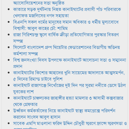
অ্যাসোসিয়েশনের সভা অনুষ্ঠিত
কাতারে সড়ক দুর্ঘটনায় নিহত কানাইঘাটের প্রবাসী পাঁচ পরিবারকে
খেলাফত মজলিসের নগদ সহায়তা
বিএনপি সকল ধর্মের মানুষের সমান অধিকার ও ধর্মীয় মুল্যবোধে
বিশ্বাসী: আবুল কাহের চৌ: শামিম
রাজা গিরিশচন্দ্র স্কুলে বার্ষিক ক্রীড়া প্রতিযোগিতার পুরস্কার বিতরণ
সম্পন্ন
সিলেটে বাংলাদেশ গ্রুপ থিয়েটার ফেডারেশানের বিভাগীয় অভিনয়
কর্মশালা সম্পন্ন
বিশ্ব জনসংখ্যা দিবস উপলক্ষে কানাইঘাটে আলোচনা সভা ও সম্মাননা
প্রদান
কানাইঘাটের কিশোর আহাদের খুনি সায়েমের আদালতে আত্মসমর্পন,
৫ দিনের রিমান্ড চাইবে পুলিশ
কানাইঘাট রাজাগঞ্জে নিখোঁজের দুই দিন পর সুরমা নদীতে ভেসে উঠল
যুবকের লাশ
কানাইঘাটে চাঞ্চল্যকর জাহাঙ্গীর হত্যা মামলার ৩ আসামী কক্সবাজার
থেকে গ্রেফতার
উর্ধ্বতন কর্মকর্তাদের নিয়ে কানাইঘাট স্বাস্থ্য কমপ্লেক্সে পরিদর্শন
করলেন সাংসদ আবুল হাসান
সাবেক এমপি মাওলানা ফরিদ উদ্দিন চৌধুরী স্মরণে ফ্রান্সে স্মরণসভা ও