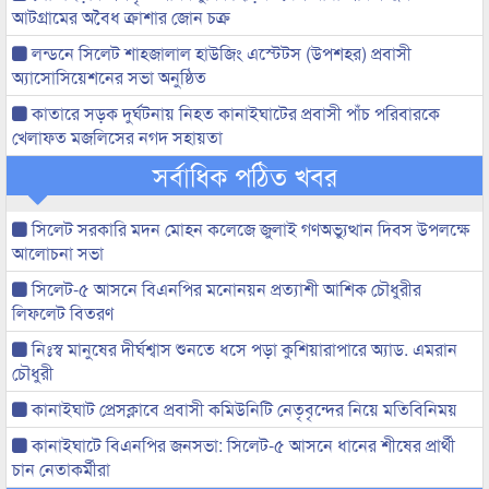
আটগ্রামের অবৈধ ক্রাশার জোন চক্র
লন্ডনে সিলেট শাহজালাল হাউজিং এস্টেটস (উপশহর) প্রবাসী
অ্যাসোসিয়েশনের সভা অনুষ্ঠিত
কাতারে সড়ক দুর্ঘটনায় নিহত কানাইঘাটের প্রবাসী পাঁচ পরিবারকে
খেলাফত মজলিসের নগদ সহায়তা
সর্বাধিক পঠিত খবর
সিলেট সরকারি মদন মোহন কলেজে জুলাই গণঅভ্যুত্থান দিবস উপলক্ষে
আলোচনা সভা
সিলেট-৫ আসনে বিএনপির মনোনয়ন প্রত্যাশী আশিক চৌধুরীর
লিফলেট বিতরণ
নিঃস্ব মানুষের দীর্ঘশ্বাস শুনতে ধসে পড়া কুশিয়ারাপারে অ্যাড. এমরান
চৌধুরী
কানাইঘাট প্রেসক্লাবে প্রবাসী কমিউনিটি নেতৃবৃন্দের নিয়ে মতিবিনিময়
কানাইঘাটে বিএনপির জনসভা: সিলেট-৫ আসনে ধানের শীষের প্রার্থী
চান নেতাকর্মীরা