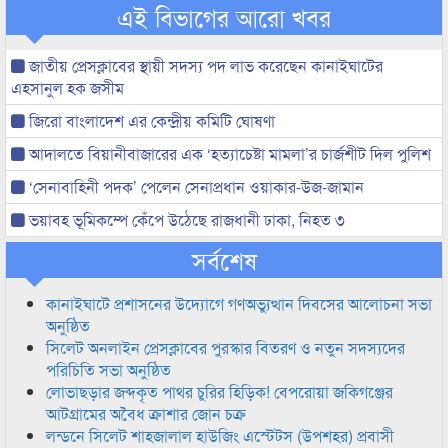
এই বিভাগের আরো খবর
জাতীয় প্রেসক্লাবের স্থায়ী সদস্য পদ লাভ করেছেন কানাইঘাটের
এহসানুল হক জসীম
জিরো বাংলাদেশ এর কেন্দ্রীয় কমিটি ঘোষণা
আদালতে বিয়ানীবাজারের এক ‘হত্যাচেষ্টা মামলা’র চার্জশীট দিল পুলিশ
‘সেনাবাহিনী পদক’ পেলেন সেনাপ্রধান ওয়াকার-উজ-জামান
ভয়াবহ ভূমিকম্পে কেঁপে উঠেছে রাজধানী ঢাকা, নিহত ৩
সর্বশেষ
কানাইঘাটে প্রশাসনের উদ্যোগে গণঅভ্যুত্থান দিবসের আলোচনা সভা
অনুষ্ঠিত
সিলেট অনলাইন প্রেসক্লাবের পুরস্কার বিতরণ ও নতুন সদস্যদের
পরিচিতি সভা অনুষ্ঠিত
লোভাছড়ার জব্দকৃত পাথর চুরির হিড়িক! বেপরোয়া জকিগঞ্জের
আটগ্রামের অবৈধ ক্রাশার জোন চক্র
লন্ডনে সিলেট শাহজালাল হাউজিং এস্টেটস (উপশহর) প্রবাসী