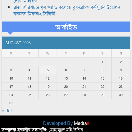
দোয়া মাহফিল
রাজা গিরিশচন্দ্র স্কুল অ্যান্ড কলেজে বৃক্ষরোপণ কর্মসূচির উদ্বোধন
করলেন মিফতাহ্ সিদ্দিকী
আর্কাইভ
AUGUST 2026
M
T
W
T
F
S
S
1
2
3
4
5
6
7
8
9
10
11
12
13
14
15
16
17
18
19
20
21
22
23
24
25
26
27
28
29
30
31
« Jul
Developed By
Media
it
সম্পাদক মন্ডলীর সভাপতি:
মোহাম্মাদ মহি উদ্দিন