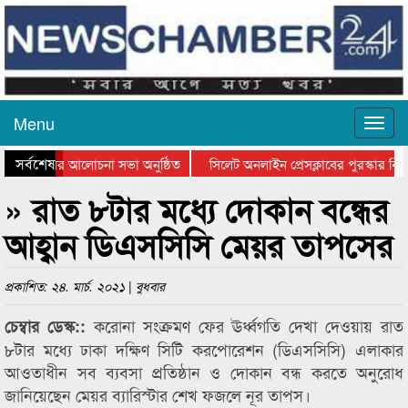
Menu
সর্বশেষ
্থান দিবসের আলোচনা সভা অনুষ্ঠিত
সিলেট অনলাইন প্রেসক্লাবের পুরস্কার বিতর
ে আলোচনা সভা ও সম্মাননা প্রদান
কানাইঘাটের কিশোর আহাদের খুনি সায়েমের 
» রাত ৮টার মধ্যে দোকান বন্ধের
আহ্বান ডিএসসিসি মেয়র তাপসের
প্রকাশিত: ২৪. মার্চ. ২০২১ | বুধবার
করোনা সংক্রমণ ফের ঊর্ধ্বগতি দেখা দেওয়ায় রাত
চেম্বার ডেস্ক::
৮টার মধ্যে ঢাকা দক্ষিণ সিটি করপোরেশন (ডিএসসিসি) এলাকার
আওতাধীন সব ব্যবসা প্রতিষ্ঠান ও দোকান বন্ধ করতে অনুরোধ
জানিয়েছেন মেয়র ব্যারিস্টার শেখ ফজলে নূর তাপস।