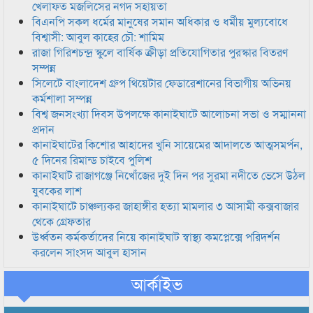
খেলাফত মজলিসের নগদ সহায়তা
বিএনপি সকল ধর্মের মানুষের সমান অধিকার ও ধর্মীয় মুল্যবোধে
বিশ্বাসী: আবুল কাহের চৌ: শামিম
রাজা গিরিশচন্দ্র স্কুলে বার্ষিক ক্রীড়া প্রতিযোগিতার পুরস্কার বিতরণ
সম্পন্ন
সিলেটে বাংলাদেশ গ্রুপ থিয়েটার ফেডারেশানের বিভাগীয় অভিনয়
কর্মশালা সম্পন্ন
বিশ্ব জনসংখ্যা দিবস উপলক্ষে কানাইঘাটে আলোচনা সভা ও সম্মাননা
প্রদান
কানাইঘাটের কিশোর আহাদের খুনি সায়েমের আদালতে আত্মসমর্পন,
৫ দিনের রিমান্ড চাইবে পুলিশ
কানাইঘাট রাজাগঞ্জে নিখোঁজের দুই দিন পর সুরমা নদীতে ভেসে উঠল
যুবকের লাশ
কানাইঘাটে চাঞ্চল্যকর জাহাঙ্গীর হত্যা মামলার ৩ আসামী কক্সবাজার
থেকে গ্রেফতার
উর্ধ্বতন কর্মকর্তাদের নিয়ে কানাইঘাট স্বাস্থ্য কমপ্লেক্সে পরিদর্শন
করলেন সাংসদ আবুল হাসান
আর্কাইভ