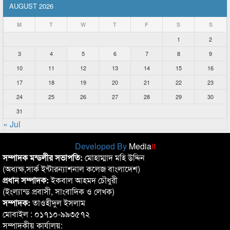
AUGUST 2026
M
T
W
T
F
S
S
1
2
3
4
5
6
7
8
9
10
11
12
13
14
15
16
17
18
19
20
21
22
23
24
25
26
27
28
29
30
31
« Jul
Developed By
Media
it
সম্পাদক মন্ডলীর সভাপতি:
মোহাম্মাদ মহি উদ্দিন
(অধ্যক্ষ,সার্ক ইন্টারন্যাশনাল কলেজ বাংলাদেশ)
প্রধান সম্পাদক:
ইকবাল আহমদ চৌধুরী
(ইংল্যান্ড প্রবাসী, সাংবাদিক ও লেখক)
সম্পাদক:
তাওহীদুল ইসলাম
মোবাইল : ০১৭১০-৯৯৩৫৭২
সম্পাদকীয় কার্যালয়: