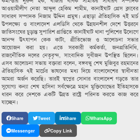
কমান্ডার নুরুল হক, বাজার বণিক সমিতির সাধারণ সম্পাদক
আওয়ামীলীগ নেতা আব্দুল হেকিম শামীম, কানাইঘাট প্রেস ক্লাবের
সাধারণ সম্পাদক নিজাম উদ্দিন প্রমুখ। এছাড়া ঐতিহাসিক ৭ই মার্চ
উপলক্ষ্যে ও বাংলাদেশ এলডিসি থেকে উন্নয়নশীল দেশে উত্তরনে
জাতিসংঘের চুড়ান্ত সুপারিশ প্রাপ্তিতে কানাইঘাট থানা পুলিশের উদ্যেগে
আনন্দ উৎযাপন কেক কাটা, প্রীতিভোজ ও আলোচনা সভার
আয়োজন করা হয়। এতে সরকারী কর্মকর্তা, জনপ্রতিনিধি,
রাজনৌতিক দলের নেতৃবৃন্দ, সাংবাদিক সুধীজন উপস্থিত ছিলেন।
এসব আলোচনা সভায় বক্তারা বলেন, বঙ্গবন্ধু শেখ মুজিবুর রহমানের
ঐতিহাসিক ৭ই মার্চের ভাষনের মধ্য দিয়ে বাংলাদেশের স্বাধীনতা
আমরা অর্জন করেছি। তারই স্বপ্নের সোনার বাংলাদেশ গড়তে তার
সুযোগ্য কন্যা শেখ হাসিনা সর্বক্ষেত্রে মহান মুক্তিযোদ্ধের ইতিহাসকে
ধারন করে দেশকে একটি উন্নত রাষ্ট্রে পরিনত করতে কাজ করে
যাচ্ছেন।
Share
Tweet
Share
WhatsApp
Messenger
Copy Link