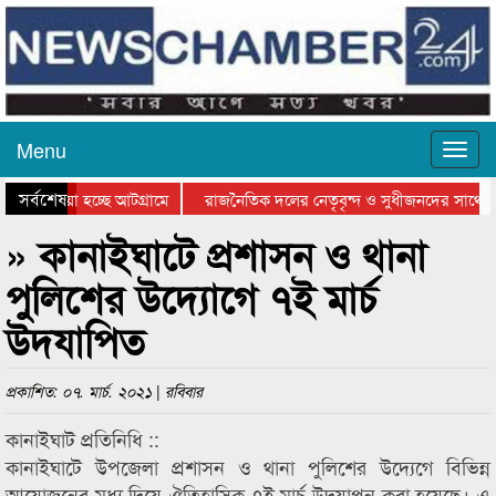
Menu
সর্বশেষ
য়ে যাওয়া হচ্ছে আটগ্রামে
রাজনৈতিক দলের নেতৃবৃন্দ ও সুধীজনদের সাথে ক
যোগিতার পুরস্কার বিতরণ সম্পন্ন
সিলেটে বাংলাদেশ গ্রুপ থিয়েটার ফেডারেশানের বি
» কানাইঘাটে প্রশাসন ও থানা
পুলিশের উদ্যোগে ৭ই মার্চ
উদযাপিত
প্রকাশিত: ০৭. মার্চ. ২০২১ | রবিবার
কানাইঘাট প্রতিনিধি ::
কানাইঘাটে উপজেলা প্রশাসন ও থানা পুলিশের উদ্যেগে বিভিন্ন
আয়োজনের মধ্য দিয়ে ঐতিহাসিক ৭ই মার্চ উদযাপন করা হয়েছে। এ