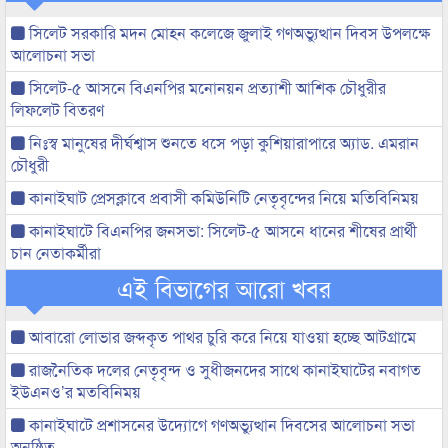
সিলেট সরকারি মদন মোহন কলেজে জুলাই গণঅভ্যুত্থান দিবস উপলক্ষে
আলোচনা সভা
সিলেট-৫ আসনে বিএনপির মনোনয়ন প্রত্যাশী আশিক চৌধুরীর
লিফলেট বিতরণ
নিঃস্ব মানুষের দীর্ঘশ্বাস শুনতে ধসে পড়া কুশিয়ারাপারে অ্যাড. এমরান
চৌধুরী
কানাইঘাট প্রেসক্লাবে প্রবাসী কমিউনিটি নেতৃবৃন্দের নিয়ে মতিবিনিময়
কানাইঘাটে বিএনপির জনসভা: সিলেট-৫ আসনে ধানের শীষের প্রার্থী
চান নেতাকর্মীরা
এই বিভাগের আরো খবর
আবারো লোভার জব্দকৃত পাথর চুরি করে নিয়ে যাওয়া হচ্ছে আটগ্রামে
রাজনৈতিক দলের নেতৃবৃন্দ ও সুধীজনদের সাথে কানাইঘাটের নবাগত
ইউএনও’র মতবিনিময়
কানাইঘাটে প্রশাসনের উদ্যোগে গণঅভ্যুত্থান দিবসের আলোচনা সভা
অনুষ্ঠিত