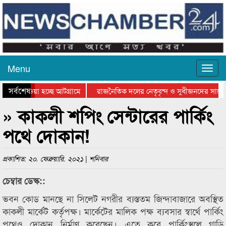
Menu
সর্বশেষ
িয়ে যাওয়া হচ্ছে আটগ্রামে
রাজনৈতিক দলের নেতৃবৃন্দ ও সুধীজনদের সাথে 
তিযোগিতার পুরস্কার বিতরণ সম্পন্ন
সিলেটে বাংলাদেশ গ্রুপ থিয়েটার ফেডারেশানের ব
» কাকলী শপিং সেন্টারের পার্কিং
পথে দোকান!
প্রকাশিত: ২০. ফেব্রুয়ারি. ২০২১ | শনিবার
চেম্বার ডেস্ক::
ভবন কোড মানছে না সিলেট নগরীর ব্যস্ততম জিন্দাবাজারে অবস্থিত
কাকলী মার্কেট কর্তৃপক্ষ। মার্কেটের মালিক পক্ষ ব্যবসার স্বার্থে পার্কিং
পথেও দোকান নির্মাণ করেছেন। এতে করে পার্কিংস্থলে গাড়ি