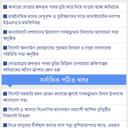
আবারো লোভার জব্দকৃত পাথর চুরি করে নিয়ে যাওয়া হচ্ছে আটগ্রামে
রাজনৈতিক দলের নেতৃবৃন্দ ও সুধীজনদের সাথে কানাইঘাটের নবাগত
ইউএনও’র মতবিনিময়
কানাইঘাটে প্রশাসনের উদ্যোগে গণঅভ্যুত্থান দিবসের আলোচনা সভা
অনুষ্ঠিত
সিলেট অনলাইন প্রেসক্লাবের পুরস্কার বিতরণ ও নতুন সদস্যদের
পরিচিতি সভা অনুষ্ঠিত
লোভাছড়ার জব্দকৃত পাথর চুরির হিড়িক! বেপরোয়া জকিগঞ্জের
আটগ্রামের অবৈধ ক্রাশার জোন চক্র
সর্বাধিক পঠিত খবর
সিলেট সরকারি মদন মোহন কলেজে জুলাই গণঅভ্যুত্থান দিবস উপলক্ষে
আলোচনা সভা
সিলেট-৫ আসনে বিএনপির মনোনয়ন প্রত্যাশী আশিক চৌধুরীর
লিফলেট বিতরণ
নিঃস্ব মানুষের দীর্ঘশ্বাস শুনতে ধসে পড়া কুশিয়ারাপারে অ্যাড. এমরান