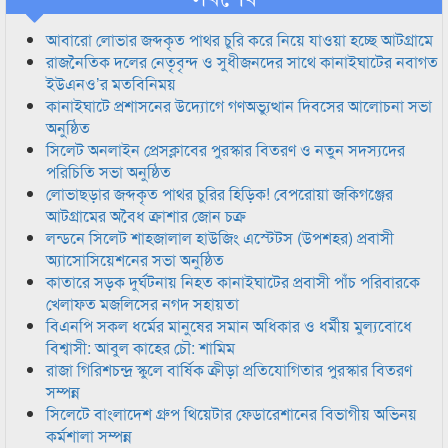
আবারো লোভার জব্দকৃত পাথর চুরি করে নিয়ে যাওয়া হচ্ছে আটগ্রামে
রাজনৈতিক দলের নেতৃবৃন্দ ও সুধীজনদের সাথে কানাইঘাটের নবাগত
ইউএনও’র মতবিনিময়
কানাইঘাটে প্রশাসনের উদ্যোগে গণঅভ্যুত্থান দিবসের আলোচনা সভা
অনুষ্ঠিত
সিলেট অনলাইন প্রেসক্লাবের পুরস্কার বিতরণ ও নতুন সদস্যদের
পরিচিতি সভা অনুষ্ঠিত
লোভাছড়ার জব্দকৃত পাথর চুরির হিড়িক! বেপরোয়া জকিগঞ্জের
আটগ্রামের অবৈধ ক্রাশার জোন চক্র
লন্ডনে সিলেট শাহজালাল হাউজিং এস্টেটস (উপশহর) প্রবাসী
অ্যাসোসিয়েশনের সভা অনুষ্ঠিত
কাতারে সড়ক দুর্ঘটনায় নিহত কানাইঘাটের প্রবাসী পাঁচ পরিবারকে
খেলাফত মজলিসের নগদ সহায়তা
বিএনপি সকল ধর্মের মানুষের সমান অধিকার ও ধর্মীয় মুল্যবোধে
বিশ্বাসী: আবুল কাহের চৌ: শামিম
রাজা গিরিশচন্দ্র স্কুলে বার্ষিক ক্রীড়া প্রতিযোগিতার পুরস্কার বিতরণ
সম্পন্ন
সিলেটে বাংলাদেশ গ্রুপ থিয়েটার ফেডারেশানের বিভাগীয় অভিনয়
কর্মশালা সম্পন্ন