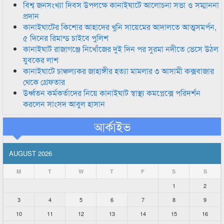
বিশ্ব জনসংখ্যা দিবস উপলক্ষে কানাইঘাটে আলোচনা সভা ও সম্মাননা
প্রদান
কানাইঘাটের কিশোর আহাদের খুনি সায়েমের আদালতে আত্মসমর্পন,
৫ দিনের রিমান্ড চাইবে পুলিশ
কানাইঘাট রাজাগঞ্জে নিখোঁজের দুই দিন পর সুরমা নদীতে ভেসে উঠল
যুবকের লাশ
কানাইঘাটে চাঞ্চল্যকর জাহাঙ্গীর হত্যা মামলার ৩ আসামী কক্সবাজার
থেকে গ্রেফতার
উর্ধ্বতন কর্মকর্তাদের নিয়ে কানাইঘাট স্বাস্থ্য কমপ্লেক্সে পরিদর্শন
করলেন সাংসদ আবুল হাসান
আর্কাইভ
AUGUST 2026
M
T
W
T
F
S
S
1
2
3
4
5
6
7
8
9
10
11
12
13
14
15
16