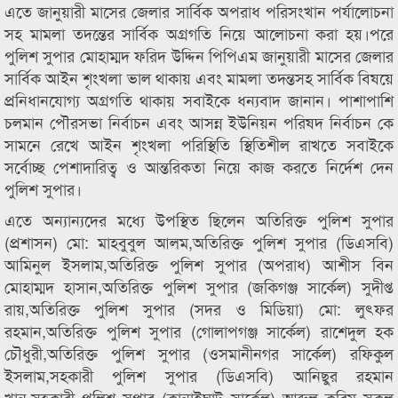
এতে জানুয়ারী মাসের জেলার সার্বিক অপরাধ পরিসংখান পর্যালোচনা
সহ মামলা তদন্তের সার্বিক অগ্রগতি নিয়ে আলোচনা করা হয়।পরে
পুলিশ সুপার মোহাম্মদ ফরিদ উদ্দিন পিপিএম জানুয়ারী মাসের জেলার
সার্বিক আইন শৃংখলা ভাল থাকায় এবং মামলা তদন্তসহ সার্বিক বিষয়ে
প্রনিধানযোগ্য অগ্রগতি থাকায় সবাইকে ধন্যবাদ জানান। পাশাপাশি
চলমান পৌরসভা নির্বাচন এবং আসন্ন ইউনিয়ন পরিষদ নির্বাচন কে
সামনে রেখে আইন শৃংখলা পরিস্থিতি স্থিতিশীল রাখতে সবাইকে
সর্বোচ্ছ পেশাদারিত্ব ও আন্তরিকতা নিয়ে কাজ করতে নির্দেশ দেন
পুলিশ সুপার।
এতে অন্যান্যদের মধ্যে উপস্থিত ছিলেন অতিরিক্ত পুলিশ সুপার
(প্রশাসন) মো: মাহবুবুল আলম,অতিরিক্ত পুলিশ সুপার (ডিএসবি)
আমিনুল ইসলাম,অতিরিক্ত পুলিশ সুপার (অপরাধ) আশীস বিন
মোহাম্মদ হাসান,অতিরিক্ত পুলিশ সুপার (জকিগঞ্জ সার্কেল) সুদীপ্ত
রায়,অতিরিক্ত পুলিশ সুপার (সদর ও মিডিয়া) মো: লুৎফর
রহমান,অতিরিক্ত পুলিশ সুপার (গোলাপগঞ্জ সার্কেল) রাশেদুল হক
চৌধুরী,অতিরিক্ত পুলিশ সুপার (ওসমানীনগর সার্কেল) রফিকুল
ইসলাম,সহকারী পুলিশ সুপার (ডিএসবি) আনিছুর রহমান
খান,সহকারী পুলিশ সুপার (কানাইঘাট সার্কেল) আব্দুল করিম সকল