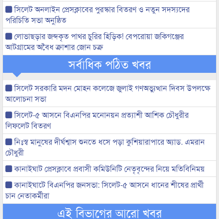
সিলেট অনলাইন প্রেসক্লাবের পুরস্কার বিতরণ ও নতুন সদস্যদের
পরিচিতি সভা অনুষ্ঠিত
লোভাছড়ার জব্দকৃত পাথর চুরির হিড়িক! বেপরোয়া জকিগঞ্জের
আটগ্রামের অবৈধ ক্রাশার জোন চক্র
সর্বাধিক পঠিত খবর
সিলেট সরকারি মদন মোহন কলেজে জুলাই গণঅভ্যুত্থান দিবস উপলক্ষে
আলোচনা সভা
সিলেট-৫ আসনে বিএনপির মনোনয়ন প্রত্যাশী আশিক চৌধুরীর
লিফলেট বিতরণ
নিঃস্ব মানুষের দীর্ঘশ্বাস শুনতে ধসে পড়া কুশিয়ারাপারে অ্যাড. এমরান
চৌধুরী
কানাইঘাট প্রেসক্লাবে প্রবাসী কমিউনিটি নেতৃবৃন্দের নিয়ে মতিবিনিময়
কানাইঘাটে বিএনপির জনসভা: সিলেট-৫ আসনে ধানের শীষের প্রার্থী
চান নেতাকর্মীরা
এই বিভাগের আরো খবর