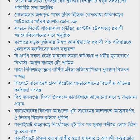
সিলেট অনলাইন প্রেসক্লাবের পুরস্কার বিতরণ ও নতুন সদস্যদের
পরিচিতি সভা অনুষ্ঠিত
লোভাছড়ার জব্দকৃত পাথর চুরির হিড়িক! বেপরোয়া জকিগঞ্জের
আটগ্রামের অবৈধ ক্রাশার জোন চক্র
লন্ডনে সিলেট শাহজালাল হাউজিং এস্টেটস (উপশহর) প্রবাসী
অ্যাসোসিয়েশনের সভা অনুষ্ঠিত
কাতারে সড়ক দুর্ঘটনায় নিহত কানাইঘাটের প্রবাসী পাঁচ পরিবারকে
খেলাফত মজলিসের নগদ সহায়তা
বিএনপি সকল ধর্মের মানুষের সমান অধিকার ও ধর্মীয় মুল্যবোধে
বিশ্বাসী: আবুল কাহের চৌ: শামিম
রাজা গিরিশচন্দ্র স্কুলে বার্ষিক ক্রীড়া প্রতিযোগিতার পুরস্কার বিতরণ
সম্পন্ন
সিলেটে বাংলাদেশ গ্রুপ থিয়েটার ফেডারেশানের বিভাগীয় অভিনয়
কর্মশালা সম্পন্ন
বিশ্ব জনসংখ্যা দিবস উপলক্ষে কানাইঘাটে আলোচনা সভা ও সম্মাননা
প্রদান
কানাইঘাটের কিশোর আহাদের খুনি সায়েমের আদালতে আত্মসমর্পন,
৫ দিনের রিমান্ড চাইবে পুলিশ
কানাইঘাট রাজাগঞ্জে নিখোঁজের দুই দিন পর সুরমা নদীতে ভেসে উঠল
যুবকের লাশ
কানাইঘাটে চাঞ্চল্যকর জাহাঙ্গীর হত্যা মামলার ৩ আসামী কক্সবাজার