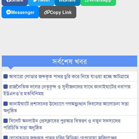
Messenger
Copy Link
সর্বশেষ খবর
আবারো লোভার জব্দকৃত পাথর চুরি করে নিয়ে যাওয়া হচ্ছে আটগ্রামে
রাজনৈতিক দলের নেতৃবৃন্দ ও সুধীজনদের সাথে কানাইঘাটের নবাগত
ইউএনও’র মতবিনিময়
কানাইঘাটে প্রশাসনের উদ্যোগে গণঅভ্যুত্থান দিবসের আলোচনা সভা
অনুষ্ঠিত
সিলেট অনলাইন প্রেসক্লাবের পুরস্কার বিতরণ ও নতুন সদস্যদের
পরিচিতি সভা অনুষ্ঠিত
লোভাছড়ার জব্দকৃত পাথর চুরির হিড়িক! বেপরোয়া জকিগঞ্জের