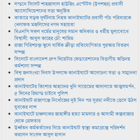
লন্ডনে সিলেট শাহজালাল হাউজিং এস্টেটস (উপশহর) প্রবাসী
অ্যাসোসিয়েশনের সভা অনুষ্ঠিত
কাতারে সড়ক দুর্ঘটনায় নিহত কানাইঘাটের প্রবাসী পাঁচ পরিবারকে
খেলাফত মজলিসের নগদ সহায়তা
বিএনপি সকল ধর্মের মানুষের সমান অধিকার ও ধর্মীয় মুল্যবোধে
বিশ্বাসী: আবুল কাহের চৌ: শামিম
রাজা গিরিশচন্দ্র স্কুলে বার্ষিক ক্রীড়া প্রতিযোগিতার পুরস্কার বিতরণ
সম্পন্ন
সিলেটে বাংলাদেশ গ্রুপ থিয়েটার ফেডারেশানের বিভাগীয় অভিনয়
কর্মশালা সম্পন্ন
বিশ্ব জনসংখ্যা দিবস উপলক্ষে কানাইঘাটে আলোচনা সভা ও সম্মাননা
প্রদান
কানাইঘাটের কিশোর আহাদের খুনি সায়েমের আদালতে আত্মসমর্পন,
৫ দিনের রিমান্ড চাইবে পুলিশ
কানাইঘাট রাজাগঞ্জে নিখোঁজের দুই দিন পর সুরমা নদীতে ভেসে উঠল
যুবকের লাশ
কানাইঘাটে চাঞ্চল্যকর জাহাঙ্গীর হত্যা মামলার ৩ আসামী কক্সবাজার
থেকে গ্রেফতার
উর্ধ্বতন কর্মকর্তাদের নিয়ে কানাইঘাট স্বাস্থ্য কমপ্লেক্সে পরিদর্শন
করলেন সাংসদ আবুল হাসান