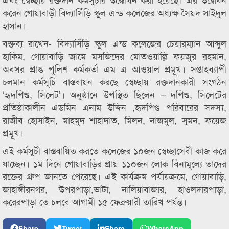
করেন গোয়াবাড়ী বিদ্যাসিঁড়ি স্কুল এন্ড কলেজের অধ্যক্ষ সৈয়দ সাইদুল
হাসান।
বক্তব্য রাখেন- বিদ্যাসিঁড়ি স্কুল এন্ড কলেজের চেয়ারম্যান আব্দুল
হাকিম, গোয়াবাড়ি জামে মসজিদের মোতওয়াল্লি ফয়জুর রহমান,
অবসর প্রাপ্ত পুলিশ কর্মকর্তা এম এ আওয়াল প্রমূখ। সপ্তাহব্যাপী
চলমান কর্মসূচি বাস্তবায়ন করছে স্বেচ্ছায় রক্তদানকারী সংগঠন
‘হৃদপিণ্ড, সিলেট’। অনুষ্ঠানে উপস্থিত ছিলেন – দপিণ্ড, সিলেটের
প্রতিষ্ঠাকালীন এডমিন এনাম উদ্দিন ,হৃদপিণ্ড পরিবারের সদস্য,
রাজীব হোসাইন, মাহমুদ শাহাদাত, মিলন, নাজমুল, সুমন, ফয়েজ
প্রমূখ।
এই কর্মসুচী বাস্তবায়িত করতে কলেজের ১০জন স্বেচ্ছাসেবী কাজ করে
যাচ্ছেন। ১ম দিনে গোয়াবাড়ির প্রায় ১১০জন লোক বিনামূল্যে তাদের
রক্তের গ্রুপ জানতে পেরেছে। এই কার্যক্রম পর্যায়ক্রমে, গোয়াবাড়ি,
জাহাঙ্গীরনগর, উপরপাড়া,ভাটা, নালিয়াবাজার, হাওলদারপাড়া,
করেরপাড়া তে চলবে আগামী ১৫ ফেব্রুয়ারী তারিখ পর্যন্ত।
Share
Tweet
Share
WhatsApp