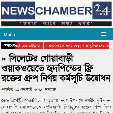
Menu
সর্বশেষ
িয়ে যাওয়া হচ্ছে আটগ্রামে
রাজনৈতিক দলের নেতৃবৃন্দ ও সুধীজনদের সাথে
তিযোগিতার পুরস্কার বিতরণ সম্পন্ন
সিলেটে বাংলাদেশ গ্রুপ থিয়েটার ফেডারেশানের ব
» সিলেটের গোয়াবাড়ী
ওয়াকওয়েতে হৃদপিন্ডের ফ্রি
রক্তের গ্রুপ নির্ণয় কর্মসূচি উদ্বোধন
প্রকাশিত: ০৯. ফেব্রুয়ারি. ২০২১ | মঙ্গলবার
আন্তর্জাতিক মাতৃভাষা দিবস উপলক্ষে নগরীর দৃষ্টিনন্দন
ডেস্ক রিপোর্ট:
গোয়াবাড়ি ওয়াকওয়েতে সপ্তাহব্যাপী বিনামূল্যে রক্তের গ্রুপ নির্ণয়
এবং স্বেচ্ছায় রক্তদান কর্মসুচীর উদ্ধোধন করা হয়েছে। এর উদ্বোধন