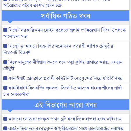
আটগ্রামের অবৈধ ক্রাশার জোন চক্র
সর্বাধিক পঠিত খবর
সিলেট সরকারি মদন মোহন কলেজে জুলাই গণঅভ্যুত্থান দিবস উপলক্ষে
আলোচনা সভা
সিলেট-৫ আসনে বিএনপির মনোনয়ন প্রত্যাশী আশিক চৌধুরীর
লিফলেট বিতরণ
নিঃস্ব মানুষের দীর্ঘশ্বাস শুনতে ধসে পড়া কুশিয়ারাপারে অ্যাড. এমরান
চৌধুরী
কানাইঘাট প্রেসক্লাবে প্রবাসী কমিউনিটি নেতৃবৃন্দের নিয়ে মতিবিনিময়
কানাইঘাটে বিএনপির জনসভা: সিলেট-৫ আসনে ধানের শীষের প্রার্থী
চান নেতাকর্মীরা
এই বিভাগের আরো খবর
আবারো লোভার জব্দকৃত পাথর চুরি করে নিয়ে যাওয়া হচ্ছে আটগ্রামে
রাজনৈতিক দলের নেতৃবৃন্দ ও সুধীজনদের সাথে কানাইঘাটের নবাগত