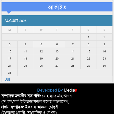
আর্কাইভ
AUGUST 2026
M
T
W
T
F
S
S
1
2
3
4
5
6
7
8
9
10
11
12
13
14
15
16
17
18
19
20
21
22
23
24
25
26
27
28
29
30
31
« Jul
Developed By
Media
it
সম্পাদক মন্ডলীর সভাপতি:
মোহাম্মাদ মহি উদ্দিন
(অধ্যক্ষ,সার্ক ইন্টারন্যাশনাল কলেজ বাংলাদেশ)
প্রধান সম্পাদক:
ইকবাল আহমদ চৌধুরী
(ইংল্যান্ড প্রবাসী, সাংবাদিক ও লেখক)