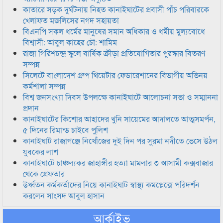
কাতারে সড়ক দুর্ঘটনায় নিহত কানাইঘাটের প্রবাসী পাঁচ পরিবারকে
খেলাফত মজলিসের নগদ সহায়তা
বিএনপি সকল ধর্মের মানুষের সমান অধিকার ও ধর্মীয় মুল্যবোধে
বিশ্বাসী: আবুল কাহের চৌ: শামিম
রাজা গিরিশচন্দ্র স্কুলে বার্ষিক ক্রীড়া প্রতিযোগিতার পুরস্কার বিতরণ
সম্পন্ন
সিলেটে বাংলাদেশ গ্রুপ থিয়েটার ফেডারেশানের বিভাগীয় অভিনয়
কর্মশালা সম্পন্ন
বিশ্ব জনসংখ্যা দিবস উপলক্ষে কানাইঘাটে আলোচনা সভা ও সম্মাননা
প্রদান
কানাইঘাটের কিশোর আহাদের খুনি সায়েমের আদালতে আত্মসমর্পন,
৫ দিনের রিমান্ড চাইবে পুলিশ
কানাইঘাট রাজাগঞ্জে নিখোঁজের দুই দিন পর সুরমা নদীতে ভেসে উঠল
যুবকের লাশ
কানাইঘাটে চাঞ্চল্যকর জাহাঙ্গীর হত্যা মামলার ৩ আসামী কক্সবাজার
থেকে গ্রেফতার
উর্ধ্বতন কর্মকর্তাদের নিয়ে কানাইঘাট স্বাস্থ্য কমপ্লেক্সে পরিদর্শন
করলেন সাংসদ আবুল হাসান
আর্কাইভ