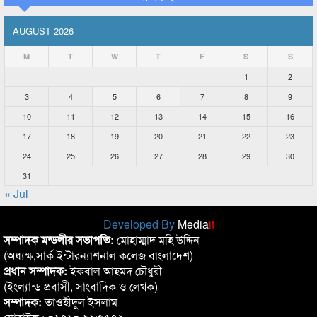
AUGUST 2026
M
T
W
T
F
S
S
1
2
3
4
5
6
7
8
9
10
11
12
13
14
15
16
17
18
19
20
21
22
23
24
25
26
27
28
29
30
31
« Jul
Developed By
Media
it
সম্পাদক মন্ডলীর সভাপতি:
মোহাম্মাদ মহি উদ্দিন
(অধ্যক্ষ,সার্ক ইন্টারন্যাশনাল কলেজ বাংলাদেশ)
প্রধান সম্পাদক:
ইকবাল আহমদ চৌধুরী
(ইংল্যান্ড প্রবাসী, সাংবাদিক ও লেখক)
সম্পাদক:
তাওহীদুল ইসলাম