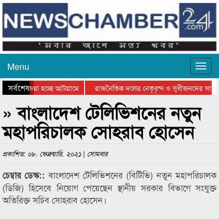
Menu
সর্বশেষ
নিয়ে যাওয়া হচ্ছে আটগ্রামে
রাজনৈতিক দলের নেতৃবৃন্দ ও সুধীজনদের সাথে
রতিযোগিতার পুরস্কার বিতরণ সম্পন্ন
সিলেটে বাংলাদেশ গ্রুপ থিয়েটার ফেডারেশানের 
» বাংলাদেশ টেলিভিশনের নতুন
মহাপরিচালক সোহরাব হোসেন
প্রকাশিত: ০৮. ফেব্রুয়ারি. ২০২১ | সোমবার
বাংলাদেশ টেলিভিশনের (বিটিভি) নতুন মহাপরিচালক
চেম্বার ডেস্ক::
(ডিজি) হিসেবে নিয়োগ পেয়েছেন স্থানীয় সরকার বিভাগে সংযুক্ত
অতিরিক্ত সচিব সোহরাব হোসেন।