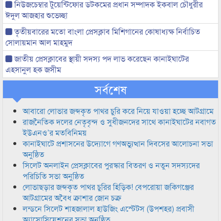
নিউজচেম্বার টুয়েন্টিফোর ডটকমের প্রধান সম্পাদক ইকবাল চৌধুরীর
ঈদুল আজহার শুভেচ্ছা
তৃতীয়বারের মতো বাংলা প্রেসক্লাব মিশিগানের কোষাধ্যক্ষ নির্বাচিত
সোলায়মান আল মাহমুদ
জাতীয় প্রেসক্লাবের স্থায়ী সদস্য পদ লাভ করেছেন কানাইঘাটের
এহসানুল হক জসীম
সর্বশেষ
আবারো লোভার জব্দকৃত পাথর চুরি করে নিয়ে যাওয়া হচ্ছে আটগ্রামে
রাজনৈতিক দলের নেতৃবৃন্দ ও সুধীজনদের সাথে কানাইঘাটের নবাগত
ইউএনও’র মতবিনিময়
কানাইঘাটে প্রশাসনের উদ্যোগে গণঅভ্যুত্থান দিবসের আলোচনা সভা
অনুষ্ঠিত
সিলেট অনলাইন প্রেসক্লাবের পুরস্কার বিতরণ ও নতুন সদস্যদের
পরিচিতি সভা অনুষ্ঠিত
লোভাছড়ার জব্দকৃত পাথর চুরির হিড়িক! বেপরোয়া জকিগঞ্জের
আটগ্রামের অবৈধ ক্রাশার জোন চক্র
লন্ডনে সিলেট শাহজালাল হাউজিং এস্টেটস (উপশহর) প্রবাসী
অ্যাসোসিয়েশনের সভা অনুষ্ঠিত