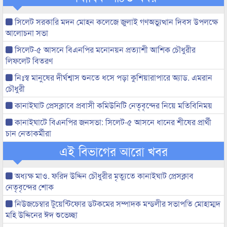
সিলেট সরকারি মদন মোহন কলেজে জুলাই গণঅভ্যুত্থান দিবস উপলক্ষে
আলোচনা সভা
সিলেট-৫ আসনে বিএনপির মনোনয়ন প্রত্যাশী আশিক চৌধুরীর
লিফলেট বিতরণ
নিঃস্ব মানুষের দীর্ঘশ্বাস শুনতে ধসে পড়া কুশিয়ারাপারে অ্যাড. এমরান
চৌধুরী
কানাইঘাট প্রেসক্লাবে প্রবাসী কমিউনিটি নেতৃবৃন্দের নিয়ে মতিবিনিময়
কানাইঘাটে বিএনপির জনসভা: সিলেট-৫ আসনে ধানের শীষের প্রার্থী
চান নেতাকর্মীরা
এই বিভাগের আরো খবর
অধ্যক্ষ মাও. ফরিদ উদ্দিন চৌধুরীর মৃত্যুতে কানাইঘাট প্রেসক্লাব
নেতৃবৃন্দের শোক
নিউজচেম্বার টুয়েন্টিফোর ডটকমের সম্পাদক মন্ডলীর সভাপতি মোহাম্মদ
মহি উদ্দিনের ঈদ শুভেচ্ছা