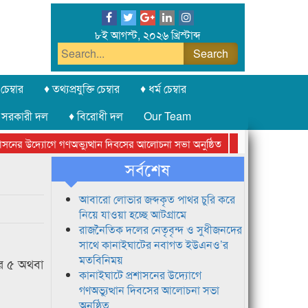
৮ই আগস্ট, ২০২৬ খ্রিস্টাব্দ
চেম্বার
♦ তথ্যপ্রযুক্তি চেম্বার
♦ ধর্ম চেম্বার
 সরকারী দল
♦ বিরোধী দল
Our Team
ের উদ্যোগে গণঅভ্যুত্থান দিবসের আলোচনা সভা অনুষ্ঠিত
সিলেট অনলাইন প্রেসক
সর্বশেষ
আবারো লোভার জব্দকৃত পাথর চুরি করে
নিয়ে যাওয়া হচ্ছে আটগ্রামে
রাজনৈতিক দলের নেতৃবৃন্দ ও সুধীজনদের
সাথে কানাইঘাটের নবাগত ইউএনও’র
মতবিনিময়
ের ৫ অথবা
কানাইঘাটে প্রশাসনের উদ্যোগে
গণঅভ্যুত্থান দিবসের আলোচনা সভা
অনুষ্ঠিত