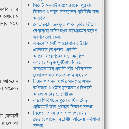
সিলেট অনলাইন প্রেসক্লাবের পুরস্কার
োমবার ( ৪
বিতরণ ও নতুন সদস্যদের পরিচিতি সভা
। ৫ অথবা ৬
অনুষ্ঠিত
সিনার সময়
লোভাছড়ার জব্দকৃত পাথর চুরির হিড়িক!
বেপরোয়া জকিগঞ্জের আটগ্রামের অবৈধ
ক্রাশার জোন চক্র
লন্ডনে সিলেট শাহজালাল হাউজিং
এস্টেটস (উপশহর) প্রবাসী
অ্যাসোসিয়েশনের সভা অনুষ্ঠিত
কাতারে সড়ক দুর্ঘটনায় নিহত
কানাইঘাটের প্রবাসী পাঁচ পরিবারকে
খেলাফত মজলিসের নগদ সহায়তা
হাল আহমেদ
বিএনপি সকল ধর্মের মানুষের সমান
 সংক্রান্ত
অধিকার ও ধর্মীয় মুল্যবোধে বিশ্বাসী:
আবুল কাহের চৌ: শামিম
রাজা গিরিশচন্দ্র স্কুলে বার্ষিক ক্রীড়া
প্রতিযোগিতার পুরস্কার বিতরণ সম্পন্ন
সিলেটে বাংলাদেশ গ্রুপ থিয়েটার
া রেজাল্ট
ফেডারেশানের বিভাগীয় অভিনয় কর্মশালা
ে আর কোনো
সম্পন্ন