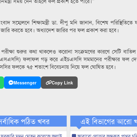
ানমন্ত্রী সময় দেন তাহলে ফল প্রকাশ হতে পারে।’’
দ সম্মেলনে শিক্ষামন্ত্রী ডা. দীপু মনি জানান, বিশেষ পরিস্থিতিতে 
দেশ জারি করতে হবে। অধ্যাদেশ জারির পর ফল প্রকাশ করা হবে।
পরীক্ষা শুরুর কথা থাকলেও করোনা সংক্রমণের কারণে সেটি বাতি
ি এবং এসএসসি) ফলাফল গড় করে এইচএসসি সমমানের পরীক্ষার ফল দ
সসির ফলকে ৭৫ শতাংশ বিবেচনায় নিয়ে ফল ঘোষিত হবে।
Messenger
Copy Link
সর্বাধিক পঠিত খবর
এই বিভাগের আরো 
 সরকারি মদন মোহন কলেজে জুলাই
আবারো লোভার জব্দকৃত পাথর চুর