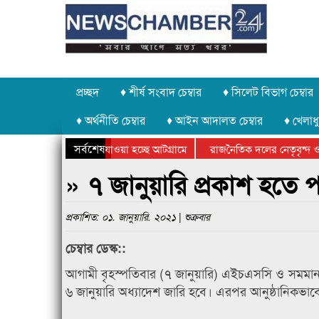
প্রচ্ছদ
♦ শীর্ষ সংবাদ চেম্বার
♦ সিলেট বিভাগ চেম্বার
♦ অর্থনীতি চেম্বার
♦ আইন আদালত চেম্বার
♦ খেলাধু
সর্বশেষ
 পাথর চুরি করে নিয়ে যাওয়া হচ্ছে আটগ্রামে
রাজনৈতিক দলের নেতৃবৃন্দ ও 
 বার্ষিক ক্রীড়া প্রতিযোগিতার পুরস্কার বিতরণ সম্পন্ন
সিলেটে বাংলাদেশ গ্রুপ থিয়ে
» ৭ জানুয়ারি প্রকাশ হত
প্রকাশিত: ০১. জানুয়ারি. ২০২১ | শুক্রবার
চেম্বার ডেস্ক::
আগামী বৃহস্পতিবার (৭ জানুয়ারি) এইচএসসি ও সমমান 
৬ জানুয়ারি অধ্যাদেশ জারি হবে। এরপর আনুষ্ঠানিকভাবে 