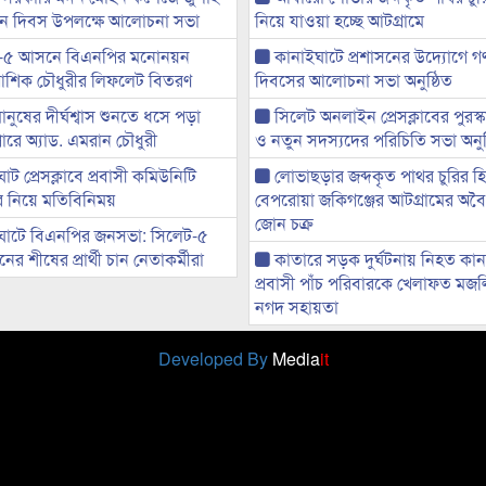
্থান দিবস উপলক্ষে আলোচনা সভা
নিয়ে যাওয়া হচ্ছে আটগ্রামে
-৫ আসনে বিএনপির মনোনয়ন
কানাইঘাটে প্রশাসনের উদ্যোগে গণঅ
ী আশিক চৌধুরীর লিফলেট বিতরণ
দিবসের আলোচনা সভা অনুষ্ঠিত
মানুষের দীর্ঘশ্বাস শুনতে ধসে পড়া
সিলেট অনলাইন প্রেসক্লাবের পুরস্
ারে অ্যাড. এমরান চৌধুরী
ও নতুন সদস্যদের পরিচিতি সভা অনুষ
ট প্রেসক্লাবে প্রবাসী কমিউনিটি
লোভাছড়ার জব্দকৃত পাথর চুরির হ
ের নিয়ে মতিবিনিময়
বেপরোয়া জকিগঞ্জের আটগ্রামের অবৈধ
জোন চক্র
ঘাটে বিএনপির জনসভা: সিলেট-৫
র শীষের প্রার্থী চান নেতাকর্মীরা
কাতারে সড়ক দুর্ঘটনায় নিহত কা
প্রবাসী পাঁচ পরিবারকে খেলাফত মজ
নগদ সহায়তা
Developed By
Media
it