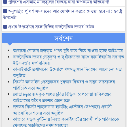
পুলিশের এসআই মাজিদুলের বিরুদ্ধে নানা অপকর্মের অভিযোগ!
অনুপস্থিত পুলিশ সদস্যদের আর যোগদান করতে দেওয়া হবে না : স্বরাষ্ট্র
উপদেষ্টা
প্রধান উপদেষ্টার সঙ্গে বিভিন্ন রাজনৈতিক দলের বৈঠক
সর্বশেষ
আবারো লোভার জব্দকৃত পাথর চুরি করে নিয়ে যাওয়া হচ্ছে আটগ্রামে
রাজনৈতিক দলের নেতৃবৃন্দ ও সুধীজনদের সাথে কানাইঘাটের নবাগত
ইউএনও’র মতবিনিময়
কানাইঘাটে প্রশাসনের উদ্যোগে গণঅভ্যুত্থান দিবসের আলোচনা সভা
অনুষ্ঠিত
সিলেট অনলাইন প্রেসক্লাবের পুরস্কার বিতরণ ও নতুন সদস্যদের
পরিচিতি সভা অনুষ্ঠিত
লোভাছড়ার জব্দকৃত পাথর চুরির হিড়িক! বেপরোয়া জকিগঞ্জের
আটগ্রামের অবৈধ ক্রাশার জোন চক্র
লন্ডনে সিলেট শাহজালাল হাউজিং এস্টেটস (উপশহর) প্রবাসী
অ্যাসোসিয়েশনের সভা অনুষ্ঠিত
কাতারে সড়ক দুর্ঘটনায় নিহত কানাইঘাটের প্রবাসী পাঁচ পরিবারকে
খেলাফত মজলিসের নগদ সহায়তা