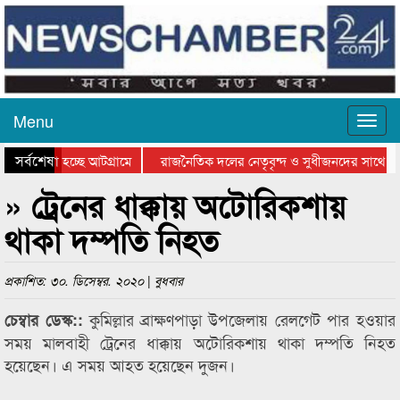
Menu
সর্বশেষ
ে যাওয়া হচ্ছে আটগ্রামে
রাজনৈতিক দলের নেতৃবৃন্দ ও সুধীজনদের সাথে ক
যোগিতার পুরস্কার বিতরণ সম্পন্ন
সিলেটে বাংলাদেশ গ্রুপ থিয়েটার ফেডারেশানের বিভ
» ট্রেনের ধাক্কায় অটোরিকশায়
থাকা দম্পতি নিহত
প্রকাশিত: ৩০. ডিসেম্বর. ২০২০ | বুধবার
কুমিল্লার ব্রাক্ষণপাড়া উপজেলায় রেলগেট পার হওয়ার
চেম্বার ডেস্ক::
সময় মালবাহী ট্রেনের ধাক্কায় অটোরিকশায় থাকা দম্পতি নিহত
হয়েছেন। এ সময় আহত হয়েছেন দুজন।