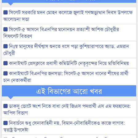
সিলেট সরকারি মদন মোহন কলেজে জুলাই গণঅভ্যুত্থান দিবস উপলক্ষে
আলোচনা সভা
সিলেট-৫ আসনে বিএনপির মনোনয়ন প্রত্যাশী আশিক চৌধুরীর
লিফলেট বিতরণ
নিঃস্ব মানুষের দীর্ঘশ্বাস শুনতে ধসে পড়া কুশিয়ারাপারে অ্যাড. এমরান
চৌধুরী
কানাইঘাট প্রেসক্লাবে প্রবাসী কমিউনিটি নেতৃবৃন্দের নিয়ে মতিবিনিময়
কানাইঘাটে বিএনপির জনসভা: সিলেট-৫ আসনে ধানের শীষের প্রার্থী
চান নেতাকর্মীরা
এই বিভাগের আরো খবর
ডাকসু ভোটে অংশ নিতে বাধা নেই জিএস পদপ্রার্থী এস এম ফরহাদের:
আপিল বিভাগ
নিবার্চনে শুধু সেনাবাহিনী নয়, বিমান-নৌবাহিনীকেও কাজে লাগাব:
স্বরাষ্ট্র উপদেষ্টা