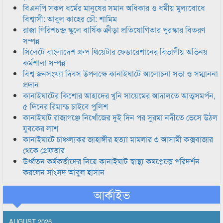
বিএনপি সকল ধর্মের মানুষের সমান অধিকার ও ধর্মীয় মুল্যবোধে
বিশ্বাসী: আবুল কাহের চৌ: শামিম
রাজা গিরিশচন্দ্র স্কুলে বার্ষিক ক্রীড়া প্রতিযোগিতার পুরস্কার বিতরণ
সম্পন্ন
সিলেটে বাংলাদেশ গ্রুপ থিয়েটার ফেডারেশানের বিভাগীয় অভিনয়
কর্মশালা সম্পন্ন
বিশ্ব জনসংখ্যা দিবস উপলক্ষে কানাইঘাটে আলোচনা সভা ও সম্মাননা
প্রদান
কানাইঘাটের কিশোর আহাদের খুনি সায়েমের আদালতে আত্মসমর্পন,
৫ দিনের রিমান্ড চাইবে পুলিশ
কানাইঘাট রাজাগঞ্জে নিখোঁজের দুই দিন পর সুরমা নদীতে ভেসে উঠল
যুবকের লাশ
কানাইঘাটে চাঞ্চল্যকর জাহাঙ্গীর হত্যা মামলার ৩ আসামী কক্সবাজার
থেকে গ্রেফতার
উর্ধ্বতন কর্মকর্তাদের নিয়ে কানাইঘাট স্বাস্থ্য কমপ্লেক্সে পরিদর্শন
করলেন সাংসদ আবুল হাসান
আর্কাইভ
AUGUST 2026