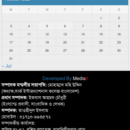
M
T
W
T
F
S
S
1
2
3
4
5
6
7
8
9
10
11
12
13
14
15
16
17
18
19
20
21
22
23
24
25
26
27
28
29
30
31
« Jul
Developed By
Media
it
সম্পাদক মন্ডলীর সভাপতি:
মোহাম্মাদ মহি উদ্দিন
(অধ্যক্ষ,সার্ক ইন্টারন্যাশনাল কলেজ বাংলাদেশ)
প্রধান সম্পাদক:
ইকবাল আহমদ চৌধুরী
(ইংল্যান্ড প্রবাসী, সাংবাদিক ও লেখক)
সম্পাদক:
তাওহীদুল ইসলাম
মোবাইল : ০১৭১০-৯৯৩৫৭২
সম্পাদকীয় কার্যালয়:
অফিস নং-০২, বশির কমপ্লেক্স, লালদিঘীরপার রোড,