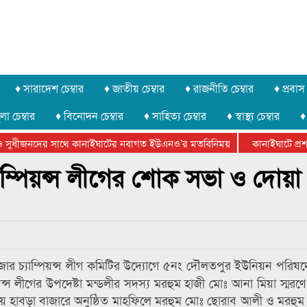
♦ সারাদেশ চেম্বার
♦ জাতীয় চেম্বার
♦ রাজনীতি চেম্বার
♦ প্রবাস 
লা চেম্বার
♦ বিনোদন চেম্বার
♦ সাহিত্য চেম্বার
♦ স্বাস্থ্য চেম্বার
♦
 সুধীজনদের সাথে কানাইঘাটের নবাগত ইউএনও’র মতবিনিময়
কানাইঘাটে প্রশাস
টার ফেডারেশানের বিভাগীয় অভিনয় কর্মশালা সম্পন্ন
যাম্পিয়ন্স লীগের শোক সভা ও দোয়া
াজার চ্যাম্পিয়ন্স লীগ কমিটির উদ্যোগে ৫নং দৌলতপুর ইউনিয়ন পরিষ
য়ন্স লীগের উপদেষ্টা মন্ডলীর সদস্য মরহুম হাজী মোঃ আনা মিয়া স্মর
ীয় হাবড়া বাজারে অনুষ্ঠিত মাহফিলে মরহুম মোঃ ছোরাব আলী ও মরহুম