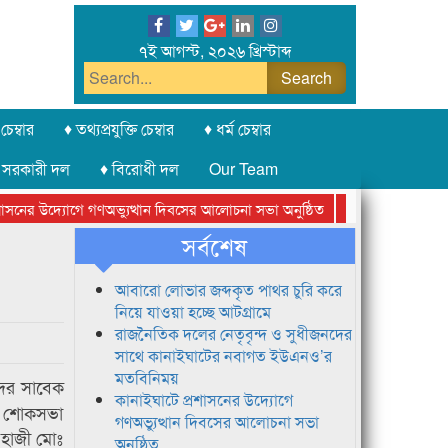
৭ই আগস্ট, ২০২৬ খ্রিস্টাব্দ
চেম্বার
♦ তথ্যপ্রযুক্তি চেম্বার
♦ ধর্ম চেম্বার
 সরকারী দল
♦ বিরোধী দল
Our Team
নের উদ্যোগে গণঅভ্যুত্থান দিবসের আলোচনা সভা অনুষ্ঠিত
সিলেট অনলাইন প্রেস
সর্বশেষ
আবারো লোভার জব্দকৃত পাথর চুরি করে
নিয়ে যাওয়া হচ্ছে আটগ্রামে
রাজনৈতিক দলের নেতৃবৃন্দ ও সুধীজনদের
সাথে কানাইঘাটের নবাগত ইউএনও’র
মতবিনিময়
দের সাবেক
কানাইঘাটে প্রশাসনের উদ্যোগে
ণে শোকসভা
গণঅভ্যুত্থান দিবসের আলোচনা সভা
 হাজী মোঃ
অনুষ্ঠিত