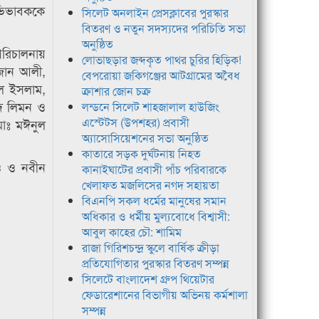
ভিভাবককে
সিলেট অনলাইন প্রেসক্লাবের পুরস্কার
বিতরণ ও নতুন সদস্যদের পরিচিতি সভা
অনুষ্ঠিত
পরিচালনায়
লোভাছড়ার জব্দকৃত পাথর চুরির হিড়িক!
মজান আলী,
বেপরোয়া জকিগঞ্জের আটগ্রামের অবৈধ
ুল ইসলাম,
ক্রাশার জোন চক্র
াদ লিমন ও
লন্ডনে সিলেট শাহজালাল হাউজিং
এস্টেটস (উপশহর) প্রবাসী
মোঃ মঈনুল
অ্যাসোসিয়েশনের সভা অনুষ্ঠিত
কাতারে সড়ক দুর্ঘটনায় নিহত
ঁও ও নবীন
কানাইঘাটের প্রবাসী পাঁচ পরিবারকে
খেলাফত মজলিসের নগদ সহায়তা
বিএনপি সকল ধর্মের মানুষের সমান
অধিকার ও ধর্মীয় মুল্যবোধে বিশ্বাসী:
আবুল কাহের চৌ: শামিম
রাজা গিরিশচন্দ্র স্কুলে বার্ষিক ক্রীড়া
প্রতিযোগিতার পুরস্কার বিতরণ সম্পন্ন
সিলেটে বাংলাদেশ গ্রুপ থিয়েটার
ফেডারেশানের বিভাগীয় অভিনয় কর্মশালা
সম্পন্ন