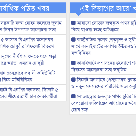
সর্বাধিক পঠিত খবর
এই বিভাগের আরো 
 সরকারি মদন মোহন কলেজে জুলাই
আবারো লোভার জব্দকৃত পাথর চুর
্থান দিবস উপলক্ষে আলোচনা সভা
নিয়ে যাওয়া হচ্ছে আটগ্রামে
-৫ আসনে বিএনপির মনোনয়ন
রাজনৈতিক দলের নেতৃবৃন্দ ও সু
ী আশিক চৌধুরীর লিফলেট বিতরণ
সাথে কানাইঘাটের নবাগত ইউএনও’
মতবিনিময়
মানুষের দীর্ঘশ্বাস শুনতে ধসে পড়া
ারে অ্যাড. এমরান চৌধুরী
কানাইঘাটে প্রশাসনের উদ্যোগে গণঅ
দিবসের আলোচনা সভা অনুষ্ঠিত
ট প্রেসক্লাবে প্রবাসী কমিউনিটি
ের নিয়ে মতিবিনিময়
সিলেট অনলাইন প্রেসক্লাবের পুরস্
ও নতুন সদস্যদের পরিচিতি সভা অনুষ
ঘাটে বিএনপির জনসভা: সিলেট-৫
র শীষের প্রার্থী চান নেতাকর্মীরা
লোভাছড়ার জব্দকৃত পাথর চুরির হ
বেপরোয়া জকিগঞ্জের আটগ্রামের অবৈধ
জোন চক্র