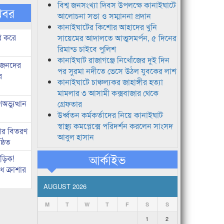
বিশ্ব জনসংখ্যা দিবস উপলক্ষে কানাইঘাটে
খবর
আলোচনা সভা ও সম্মাননা প্রদান
কানাইঘাটের কিশোর আহাদের খুনি
ি করে
সায়েমের আদালতে আত্মসমর্পন, ৫ দিনের
রিমান্ড চাইবে পুলিশ
কানাইঘাট রাজাগঞ্জে নিখোঁজের দুই দিন
ধীজনদের
পর সুরমা নদীতে ভেসে উঠল যুবকের লাশ
র
কানাইঘাটে চাঞ্চল্যকর জাহাঙ্গীর হত্যা
মামলার ৩ আসামী কক্সবাজার থেকে
ভ্যুত্থান
গ্রেফতার
উর্ধ্বতন কর্মকর্তাদের নিয়ে কানাইঘাট
স্বাস্থ্য কমপ্লেক্সে পরিদর্শন করলেন সাংসদ
কার বিতরণ
আবুল হাসান
্ঠিত
আর্কাইভ
িড়িক!
 ক্রাশার
AUGUST 2026
M
T
W
T
F
S
S
1
2