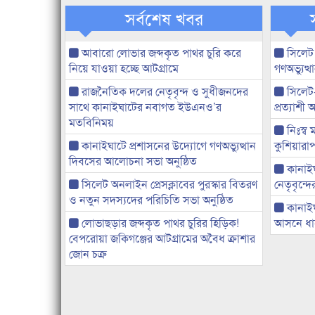
সর্বশেষ খবর
আবারো লোভার জব্দকৃত পাথর চুরি করে
সিলেট
নিয়ে যাওয়া হচ্ছে আটগ্রামে
গণঅভ্যুত
রাজনৈতিক দলের নেতৃবৃন্দ ও সুধীজনদের
সিলেট
সাথে কানাইঘাটের নবাগত ইউএনও’র
প্রত্যাশ
মতবিনিময়
নিঃস্ব 
কানাইঘাটে প্রশাসনের উদ্যোগে গণঅভ্যুত্থান
কুশিয়ারাপ
দিবসের আলোচনা সভা অনুষ্ঠিত
কানাইঘা
সিলেট অনলাইন প্রেসক্লাবের পুরস্কার বিতরণ
নেতৃবৃন্দ
ও নতুন সদস্যদের পরিচিতি সভা অনুষ্ঠিত
কানাই
লোভাছড়ার জব্দকৃত পাথর চুরির হিড়িক!
আসনে ধানে
বেপরোয়া জকিগঞ্জের আটগ্রামের অবৈধ ক্রাশার
জোন চক্র