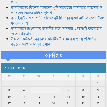
প্রদান
কানাইঘাটের কিশোর আহাদের খুনি সায়েমের আদালতে আত্মসমর্পন,
৫ দিনের রিমান্ড চাইবে পুলিশ
কানাইঘাট রাজাগঞ্জে নিখোঁজের দুই দিন পর সুরমা নদীতে ভেসে উঠল
যুবকের লাশ
কানাইঘাটে চাঞ্চল্যকর জাহাঙ্গীর হত্যা মামলার ৩ আসামী কক্সবাজার
থেকে গ্রেফতার
উর্ধ্বতন কর্মকর্তাদের নিয়ে কানাইঘাট স্বাস্থ্য কমপ্লেক্সে পরিদর্শন
করলেন সাংসদ আবুল হাসান
আর্কাইভ
AUGUST 2026
M
T
W
T
F
S
S
1
2
3
4
5
6
7
8
9
10
11
12
13
14
15
16
17
18
19
20
21
22
23