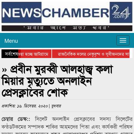
Menu
সর্বশেষ
নিয়ে যাওয়া হচ্ছে আটগ্রামে
রাজনৈতিক দলের নেতৃবৃন্দ ও সুধীজনদের সাথে
রতিযোগিতার পুরস্কার বিতরণ সম্পন্ন
সিলেটে বাংলাদেশ গ্রুপ থিয়েটার ফেডারেশানের 
» প্রবীন মুরব্বী আলহাজ্ব কলা
মিয়ার মৃত্যুতে অনলাইন
প্রেসক্লাবের শোক
প্রকাশিত: ১৬. ডিসেম্বর. ২০২০ | বুধবার
সিলেট অনলাইন প্রেসক্লাবের সদস্য সিলেটের
চেম্বার ডেস্ক::
কন্ঠডটকমের সম্পাদক শাকির আহমদের পিতা এবং কার্যকরী পরিষদ
সদস্য জাবেদ আহমদের শ্বশুর গোলাপগঞ্জের পচ্শিম রায়গড় গ্রামের