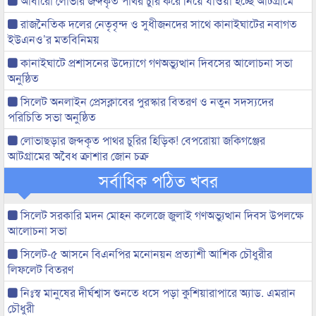
আবারো লোভার জব্দকৃত পাথর চুরি করে নিয়ে যাওয়া হচ্ছে আটগ্রামে
রাজনৈতিক দলের নেতৃবৃন্দ ও সুধীজনদের সাথে কানাইঘাটের নবাগত
ইউএনও’র মতবিনিময়
কানাইঘাটে প্রশাসনের উদ্যোগে গণঅভ্যুত্থান দিবসের আলোচনা সভা
অনুষ্ঠিত
সিলেট অনলাইন প্রেসক্লাবের পুরস্কার বিতরণ ও নতুন সদস্যদের
পরিচিতি সভা অনুষ্ঠিত
লোভাছড়ার জব্দকৃত পাথর চুরির হিড়িক! বেপরোয়া জকিগঞ্জের
আটগ্রামের অবৈধ ক্রাশার জোন চক্র
সর্বাধিক পঠিত খবর
সিলেট সরকারি মদন মোহন কলেজে জুলাই গণঅভ্যুত্থান দিবস উপলক্ষে
আলোচনা সভা
সিলেট-৫ আসনে বিএনপির মনোনয়ন প্রত্যাশী আশিক চৌধুরীর
লিফলেট বিতরণ
নিঃস্ব মানুষের দীর্ঘশ্বাস শুনতে ধসে পড়া কুশিয়ারাপারে অ্যাড. এমরান
চৌধুরী