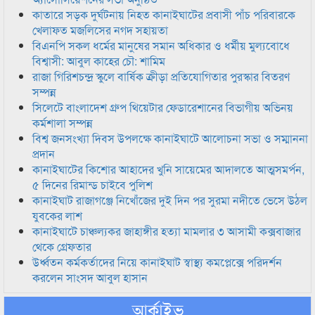
কাতারে সড়ক দুর্ঘটনায় নিহত কানাইঘাটের প্রবাসী পাঁচ পরিবারকে
খেলাফত মজলিসের নগদ সহায়তা
বিএনপি সকল ধর্মের মানুষের সমান অধিকার ও ধর্মীয় মুল্যবোধে
বিশ্বাসী: আবুল কাহের চৌ: শামিম
রাজা গিরিশচন্দ্র স্কুলে বার্ষিক ক্রীড়া প্রতিযোগিতার পুরস্কার বিতরণ
সম্পন্ন
সিলেটে বাংলাদেশ গ্রুপ থিয়েটার ফেডারেশানের বিভাগীয় অভিনয়
কর্মশালা সম্পন্ন
বিশ্ব জনসংখ্যা দিবস উপলক্ষে কানাইঘাটে আলোচনা সভা ও সম্মাননা
প্রদান
কানাইঘাটের কিশোর আহাদের খুনি সায়েমের আদালতে আত্মসমর্পন,
৫ দিনের রিমান্ড চাইবে পুলিশ
কানাইঘাট রাজাগঞ্জে নিখোঁজের দুই দিন পর সুরমা নদীতে ভেসে উঠল
যুবকের লাশ
কানাইঘাটে চাঞ্চল্যকর জাহাঙ্গীর হত্যা মামলার ৩ আসামী কক্সবাজার
থেকে গ্রেফতার
উর্ধ্বতন কর্মকর্তাদের নিয়ে কানাইঘাট স্বাস্থ্য কমপ্লেক্সে পরিদর্শন
করলেন সাংসদ আবুল হাসান
আর্কাইভ