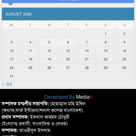
AUGUST 2026
M
T
W
T
F
S
S
1
2
3
4
5
6
7
8
9
10
11
12
13
14
15
16
17
18
19
20
21
22
23
24
25
26
27
28
29
30
31
« Jul
Developed By
Media
it
সম্পাদক মন্ডলীর সভাপতি:
মোহাম্মাদ মহি উদ্দিন
(অধ্যক্ষ,সার্ক ইন্টারন্যাশনাল কলেজ বাংলাদেশ)
প্রধান সম্পাদক:
ইকবাল আহমদ চৌধুরী
(ইংল্যান্ড প্রবাসী, সাংবাদিক ও লেখক)
সম্পাদক:
তাওহীদুল ইসলাম