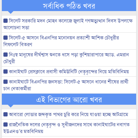
সর্বাধিক পঠিত খবর
সিলেট সরকারি মদন মোহন কলেজে জুলাই গণঅভ্যুত্থান দিবস উপলক্ষে
আলোচনা সভা
সিলেট-৫ আসনে বিএনপির মনোনয়ন প্রত্যাশী আশিক চৌধুরীর
লিফলেট বিতরণ
নিঃস্ব মানুষের দীর্ঘশ্বাস শুনতে ধসে পড়া কুশিয়ারাপারে অ্যাড. এমরান
চৌধুরী
কানাইঘাট প্রেসক্লাবে প্রবাসী কমিউনিটি নেতৃবৃন্দের নিয়ে মতিবিনিময়
কানাইঘাটে বিএনপির জনসভা: সিলেট-৫ আসনে ধানের শীষের প্রার্থী
চান নেতাকর্মীরা
এই বিভাগের আরো খবর
আবারো লোভার জব্দকৃত পাথর চুরি করে নিয়ে যাওয়া হচ্ছে আটগ্রামে
রাজনৈতিক দলের নেতৃবৃন্দ ও সুধীজনদের সাথে কানাইঘাটের নবাগত
ইউএনও’র মতবিনিময়