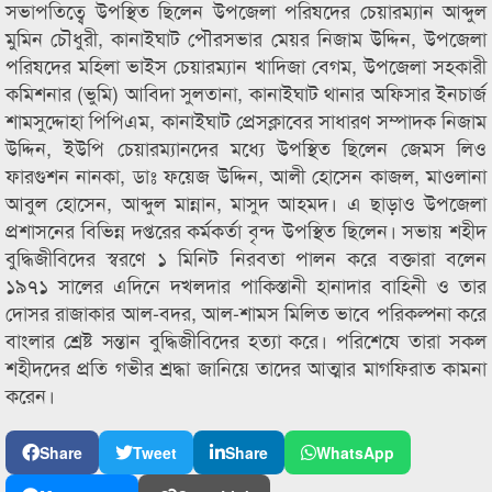
সভাপতিত্বে উপস্থিত ছিলেন উপজেলা পরিষদের চেয়ারম্যান আব্দুল
মুমিন চৌধুরী, কানাইঘাট পৌরসভার মেয়র নিজাম উদ্দিন, উপজেলা
পরিষদের মহিলা ভাইস চেয়ারম্যান খাদিজা বেগম, উপজেলা সহকারী
কমিশনার (ভুমি) আবিদা সুলতানা, কানাইঘাট থানার অফিসার ইনচার্জ
শামসুদ্দোহা পিপিএম, কানাইঘাট প্রেসক্লাবের সাধারণ সম্পাদক নিজাম
উদ্দিন, ইউপি চেয়ারম্যানদের মধ্যে উপস্থিত ছিলেন জেমস লিও
ফারগুশন নানকা, ডাঃ ফয়েজ উদ্দিন, আলী হোসেন কাজল, মাওলানা
আবুল হোসেন, আব্দুল মান্নান, মাসুদ আহমদ। এ ছাড়াও উপজেলা
প্রশাসনের বিভিন্ন দপ্তরের কর্মকর্তা বৃন্দ উপস্থিত ছিলেন। সভায় শহীদ
বুদ্ধিজীবিদের স্বরণে ১ মিনিট নিরবতা পালন করে বক্তারা বলেন
১৯৭১ সালের এদিনে দখলদার পাকিস্তানী হানাদার বাহিনী ও তার
দোসর রাজাকার আল-বদর, আল-শামস মিলিত ভাবে পরিকল্পনা করে
বাংলার শ্রেষ্ট সন্তান বুদ্ধিজীবিদের হত্যা করে। পরিশেষে তারা সকল
শহীদদের প্রতি গভীর শ্রদ্ধা জানিয়ে তাদের আত্মার মাগফিরাত কামনা
করেন।
Share
Tweet
Share
WhatsApp