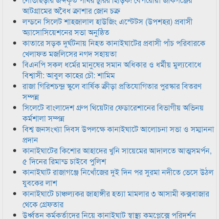
আটগ্রামের অবৈধ ক্রাশার জোন চক্র
লন্ডনে সিলেট শাহজালাল হাউজিং এস্টেটস (উপশহর) প্রবাসী
অ্যাসোসিয়েশনের সভা অনুষ্ঠিত
কাতারে সড়ক দুর্ঘটনায় নিহত কানাইঘাটের প্রবাসী পাঁচ পরিবারকে
খেলাফত মজলিসের নগদ সহায়তা
বিএনপি সকল ধর্মের মানুষের সমান অধিকার ও ধর্মীয় মুল্যবোধে
বিশ্বাসী: আবুল কাহের চৌ: শামিম
রাজা গিরিশচন্দ্র স্কুলে বার্ষিক ক্রীড়া প্রতিযোগিতার পুরস্কার বিতরণ
সম্পন্ন
সিলেটে বাংলাদেশ গ্রুপ থিয়েটার ফেডারেশানের বিভাগীয় অভিনয়
কর্মশালা সম্পন্ন
বিশ্ব জনসংখ্যা দিবস উপলক্ষে কানাইঘাটে আলোচনা সভা ও সম্মাননা
প্রদান
কানাইঘাটের কিশোর আহাদের খুনি সায়েমের আদালতে আত্মসমর্পন,
৫ দিনের রিমান্ড চাইবে পুলিশ
কানাইঘাট রাজাগঞ্জে নিখোঁজের দুই দিন পর সুরমা নদীতে ভেসে উঠল
যুবকের লাশ
কানাইঘাটে চাঞ্চল্যকর জাহাঙ্গীর হত্যা মামলার ৩ আসামী কক্সবাজার
থেকে গ্রেফতার
উর্ধ্বতন কর্মকর্তাদের নিয়ে কানাইঘাট স্বাস্থ্য কমপ্লেক্সে পরিদর্শন