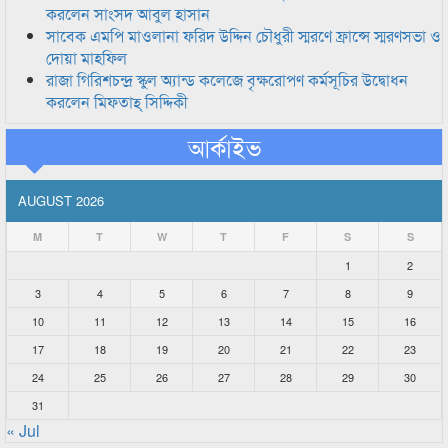
করলেন সাংসদ আবুল হাসান
সাবেক এমপি মাওলানা ফরিদ উদ্দিন চৌধুরী স্মরণে ফ্রান্সে স্মরণসভা ও
দোয়া মাহফিল
রাজা গিরিশচন্দ্র স্কুল অ্যান্ড কলেজে বৃক্ষরোপণ কর্মসূচির উদ্বোধন
করলেন মিফতাহ্ সিদ্দিকী
আর্কাইভ
AUGUST 2026
M
T
W
T
F
S
S
1
2
3
4
5
6
7
8
9
10
11
12
13
14
15
16
17
18
19
20
21
22
23
24
25
26
27
28
29
30
31
« Jul