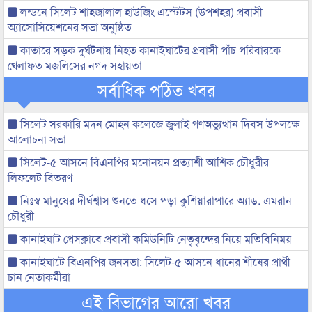
লন্ডনে সিলেট শাহজালাল হাউজিং এস্টেটস (উপশহর) প্রবাসী
অ্যাসোসিয়েশনের সভা অনুষ্ঠিত
কাতারে সড়ক দুর্ঘটনায় নিহত কানাইঘাটের প্রবাসী পাঁচ পরিবারকে
খেলাফত মজলিসের নগদ সহায়তা
সর্বাধিক পঠিত খবর
সিলেট সরকারি মদন মোহন কলেজে জুলাই গণঅভ্যুত্থান দিবস উপলক্ষে
আলোচনা সভা
সিলেট-৫ আসনে বিএনপির মনোনয়ন প্রত্যাশী আশিক চৌধুরীর
লিফলেট বিতরণ
নিঃস্ব মানুষের দীর্ঘশ্বাস শুনতে ধসে পড়া কুশিয়ারাপারে অ্যাড. এমরান
চৌধুরী
কানাইঘাট প্রেসক্লাবে প্রবাসী কমিউনিটি নেতৃবৃন্দের নিয়ে মতিবিনিময়
কানাইঘাটে বিএনপির জনসভা: সিলেট-৫ আসনে ধানের শীষের প্রার্থী
চান নেতাকর্মীরা
এই বিভাগের আরো খবর