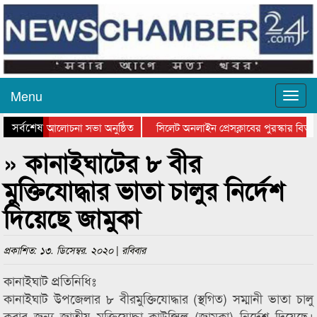
Menu
সর্বশেষ
ান দিবসের আলোচনা সভা অনুষ্ঠিত
সিলেট অনলাইন প্রেসক্লাবের পুরস্কার বিতরণ
আলোচনা সভা ও সম্মাননা প্রদান
কানাইঘাটের কিশোর আহাদের খুনি সায়েমের আদ
» কানাইঘাটের ৮ বীর
মুক্তিযোদ্ধার ভাতা চালুর নির্দেশ
দিয়েছে জামুকা
প্রকাশিত: ১৩. ডিসেম্বর. ২০২০ | রবিবার
কানাইঘাট প্রতিনিধিঃ
কানাইঘাট উপজেলার ৮ বীরমুক্তিযোদ্ধার (স্থগিত) সম্মানী ভাতা চালু
করার জন্য জাতীয় মুক্তিযোদ্ধা কাউন্সিল (জামুকা) নির্দেশ দিয়েছে।