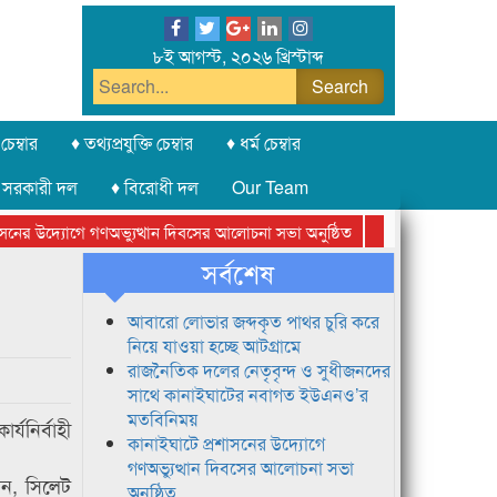
৮ই আগস্ট, ২০২৬ খ্রিস্টাব্দ
চেম্বার
♦ তথ্যপ্রযুক্তি চেম্বার
♦ ধর্ম চেম্বার
 সরকারী দল
♦ বিরোধী দল
Our Team
ের উদ্যোগে গণঅভ্যুত্থান দিবসের আলোচনা সভা অনুষ্ঠিত
সিলেট অনলাইন প্রেসক
সর্বশেষ
আবারো লোভার জব্দকৃত পাথর চুরি করে
নিয়ে যাওয়া হচ্ছে আটগ্রামে
রাজনৈতিক দলের নেতৃবৃন্দ ও সুধীজনদের
সাথে কানাইঘাটের নবাগত ইউএনও’র
মতবিনিময়
যনির্বাহী
কানাইঘাটে প্রশাসনের উদ্যোগে
গণঅভ্যুত্থান দিবসের আলোচনা সভা
েন, সিলেট
অনুষ্ঠিত