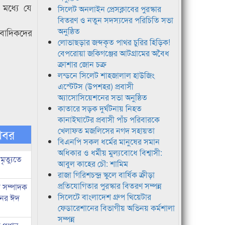
 মধ্যে যে
সিলেট অনলাইন প্রেসক্লাবের পুরস্কার
বিতরণ ও নতুন সদস্যদের পরিচিতি সভা
অনুষ্ঠিত
ংবাদিকদের
লোভাছড়ার জব্দকৃত পাথর চুরির হিড়িক!
বেপরোয়া জকিগঞ্জের আটগ্রামের অবৈধ
ক্রাশার জোন চক্র
লন্ডনে সিলেট শাহজালাল হাউজিং
এস্টেটস (উপশহর) প্রবাসী
অ্যাসোসিয়েশনের সভা অনুষ্ঠিত
কাতারে সড়ক দুর্ঘটনায় নিহত
কানাইঘাটের প্রবাসী পাঁচ পরিবারকে
খেলাফত মজলিসের নগদ সহায়তা
খবর
বিএনপি সকল ধর্মের মানুষের সমান
অধিকার ও ধর্মীয় মুল্যবোধে বিশ্বাসী:
মৃত্যুতে
আবুল কাহের চৌ: শামিম
রাজা গিরিশচন্দ্র স্কুলে বার্ষিক ক্রীড়া
প্রতিযোগিতার পুরস্কার বিতরণ সম্পন্ন
র সম্পাদক
সিলেটে বাংলাদেশ গ্রুপ থিয়েটার
িনের ঈদ
ফেডারেশানের বিভাগীয় অভিনয় কর্মশালা
সম্পন্ন