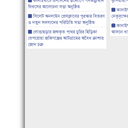
কানাইঘাটে প্রশাসনের উদ্যোগে গণঅভ্যুত্থান
কুশিয়ারাপ
দিবসের আলোচনা সভা অনুষ্ঠিত
কানাইঘা
সিলেট অনলাইন প্রেসক্লাবের পুরস্কার বিতরণ
নেতৃবৃন্দ
ও নতুন সদস্যদের পরিচিতি সভা অনুষ্ঠিত
কানাই
লোভাছড়ার জব্দকৃত পাথর চুরির হিড়িক!
আসনে ধানে
বেপরোয়া জকিগঞ্জের আটগ্রামের অবৈধ ক্রাশার
জোন চক্র