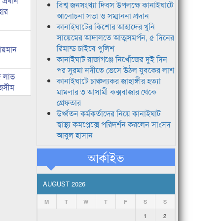
প্রধান
বিশ্ব জনসংখ্যা দিবস উপলক্ষে কানাইঘাটে
হার
আলোচনা সভা ও সম্মাননা প্রদান
কানাইঘাটের কিশোর আহাদের খুনি
সায়েমের আদালতে আত্মসমর্পন, ৫ দিনের
রিমান্ড চাইবে পুলিশ
লায়মান
কানাইঘাট রাজাগঞ্জে নিখোঁজের দুই দিন
পর সুরমা নদীতে ভেসে উঠল যুবকের লাশ
দ লাভ
কানাইঘাটে চাঞ্চল্যকর জাহাঙ্গীর হত্যা
জসীম
মামলার ৩ আসামী কক্সবাজার থেকে
গ্রেফতার
উর্ধ্বতন কর্মকর্তাদের নিয়ে কানাইঘাট
স্বাস্থ্য কমপ্লেক্সে পরিদর্শন করলেন সাংসদ
আবুল হাসান
আর্কাইভ
AUGUST 2026
M
T
W
T
F
S
S
1
2