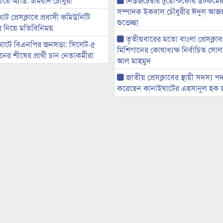
ারে অ্যাড. এমরান চৌধুরী
নিউজচেম্বার টুয়েন্টিফোর ডটকমের 
সম্পাদক ইকবাল চৌধুরীর ঈদুল আজ
ট প্রেসক্লাবে প্রবাসী কমিউনিটি
শুভেচ্ছা
ের নিয়ে মতিবিনিময়
তৃতীয়বারের মতো বাংলা প্রেসক্লাব
ঘাটে বিএনপির জনসভা: সিলেট-৫
মিশিগানের কোষাধ্যক্ষ নির্বাচিত সো
র শীষের প্রার্থী চান নেতাকর্মীরা
আল মাহমুদ
জাতীয় প্রেসক্লাবের স্থায়ী সদস্য প
করেছেন কানাইঘাটের এহসানুল হক 