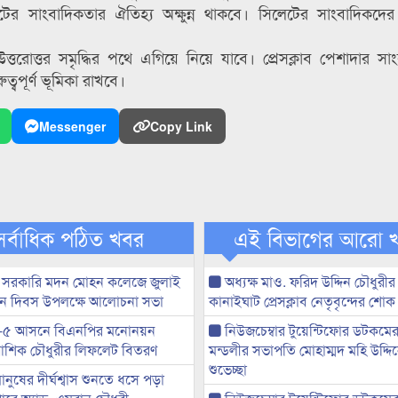
লেটের সাংবাদিকতার ঐতিহ্য অক্ষুন্ন থাকবে। সিলেটের সাংবাদিকদের
্তরোত্তর সমৃদ্ধির পথে এগিয়ে নিয়ে যাবে। প্রেসক্লাব পেশাদার সা
্বপূর্ণ ভূমিকা রাখবে।
Messenger
Copy Link
সর্বাধিক পঠিত খবর
এই বিভাগের আরো 
 সরকারি মদন মোহন কলেজে জুলাই
অধ্যক্ষ মাও. ফরিদ উদ্দিন চৌধুরীর 
্থান দিবস উপলক্ষে আলোচনা সভা
কানাইঘাট প্রেসক্লাব নেতৃবৃন্দের শোক
-৫ আসনে বিএনপির মনোনয়ন
নিউজচেম্বার টুয়েন্টিফোর ডটকমে
ী আশিক চৌধুরীর লিফলেট বিতরণ
মন্ডলীর সভাপতি মোহাম্মদ মহি উদ্দ
শুভেচ্ছা
মানুষের দীর্ঘশ্বাস শুনতে ধসে পড়া