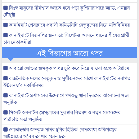
নিঃস্ব মানুষের দীর্ঘশ্বাস শুনতে ধসে পড়া কুশিয়ারাপারে অ্যাড. এমরান
চৌধুরী
কানাইঘাট প্রেসক্লাবে প্রবাসী কমিউনিটি নেতৃবৃন্দের নিয়ে মতিবিনিময়
কানাইঘাটে বিএনপির জনসভা: সিলেট-৫ আসনে ধানের শীষের প্রার্থী
চান নেতাকর্মীরা
এই বিভাগের আরো খবর
আবারো লোভার জব্দকৃত পাথর চুরি করে নিয়ে যাওয়া হচ্ছে আটগ্রামে
রাজনৈতিক দলের নেতৃবৃন্দ ও সুধীজনদের সাথে কানাইঘাটের নবাগত
ইউএনও’র মতবিনিময়
কানাইঘাটে প্রশাসনের উদ্যোগে গণঅভ্যুত্থান দিবসের আলোচনা সভা
অনুষ্ঠিত
সিলেট অনলাইন প্রেসক্লাবের পুরস্কার বিতরণ ও নতুন সদস্যদের
পরিচিতি সভা অনুষ্ঠিত
লোভাছড়ার জব্দকৃত পাথর চুরির হিড়িক! বেপরোয়া জকিগঞ্জের
আটগ্রামের অবৈধ ক্রাশার জোন চক্র