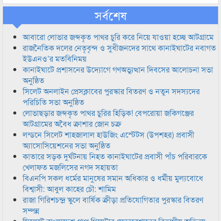
সর্বশেষ
আবারো লোভার জব্দকৃত পাথর চুরি করে নিয়ে যাওয়া হচ্ছে আটগ্রামে
রাজনৈতিক দলের নেতৃবৃন্দ ও সুধীজনদের সাথে কানাইঘাটের নবাগত
ইউএনও’র মতবিনিময়
কানাইঘাটে প্রশাসনের উদ্যোগে গণঅভ্যুত্থান দিবসের আলোচনা সভা
অনুষ্ঠিত
সিলেট অনলাইন প্রেসক্লাবের পুরস্কার বিতরণ ও নতুন সদস্যদের
পরিচিতি সভা অনুষ্ঠিত
লোভাছড়ার জব্দকৃত পাথর চুরির হিড়িক! বেপরোয়া জকিগঞ্জের
আটগ্রামের অবৈধ ক্রাশার জোন চক্র
লন্ডনে সিলেট শাহজালাল হাউজিং এস্টেটস (উপশহর) প্রবাসী
অ্যাসোসিয়েশনের সভা অনুষ্ঠিত
কাতারে সড়ক দুর্ঘটনায় নিহত কানাইঘাটের প্রবাসী পাঁচ পরিবারকে
খেলাফত মজলিসের নগদ সহায়তা
বিএনপি সকল ধর্মের মানুষের সমান অধিকার ও ধর্মীয় মুল্যবোধে
বিশ্বাসী: আবুল কাহের চৌ: শামিম
রাজা গিরিশচন্দ্র স্কুলে বার্ষিক ক্রীড়া প্রতিযোগিতার পুরস্কার বিতরণ
সম্পন্ন