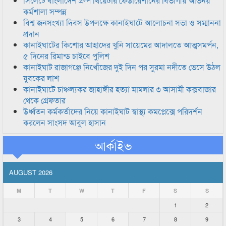
সিলেটে বাংলাদেশ গ্রুপ থিয়েটার ফেডারেশানের বিভাগীয় অভিনয়
কর্মশালা সম্পন্ন
বিশ্ব জনসংখ্যা দিবস উপলক্ষে কানাইঘাটে আলোচনা সভা ও সম্মাননা
প্রদান
কানাইঘাটের কিশোর আহাদের খুনি সায়েমের আদালতে আত্মসমর্পন,
৫ দিনের রিমান্ড চাইবে পুলিশ
কানাইঘাট রাজাগঞ্জে নিখোঁজের দুই দিন পর সুরমা নদীতে ভেসে উঠল
যুবকের লাশ
কানাইঘাটে চাঞ্চল্যকর জাহাঙ্গীর হত্যা মামলার ৩ আসামী কক্সবাজার
থেকে গ্রেফতার
উর্ধ্বতন কর্মকর্তাদের নিয়ে কানাইঘাট স্বাস্থ্য কমপ্লেক্সে পরিদর্শন
করলেন সাংসদ আবুল হাসান
আর্কাইভ
AUGUST 2026
M
T
W
T
F
S
S
1
2
3
4
5
6
7
8
9