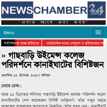
Menu
সর্বশেষ
নিয়ে যাওয়া হচ্ছে আটগ্রামে
রাজনৈতিক দলের নেতৃবৃন্দ ও সুধীজনদের সাথে
রতিযোগিতার পুরস্কার বিতরণ সম্পন্ন
সিলেটে বাংলাদেশ গ্রুপ থিয়েটার ফেডারেশানের 
» গাছবাড়ি উইমেন্স কলেজ
পরিদর্শনে কানাইঘাটের বিশিষ্টজন
প্রকাশিত: ১২. ডিসেম্বর. ২০২০ | শনিবার
চেম্বার ডেস্ক::
আজ ১২ ডিসেম্বর শনিবার গাছবাড়ি উইমেন্স কলেজ পরিদর্শন করেন
কানাইঘাটের বেশ কয়েকজন বিশিষ্ট ব্যক্তিবর্গ। তাঁরা নতুন বছরে
কলেজের সাফল্যময় অগ্রযাত্রার বিস্তারিত খোঁজ খবর নেন। কানাইঘাট