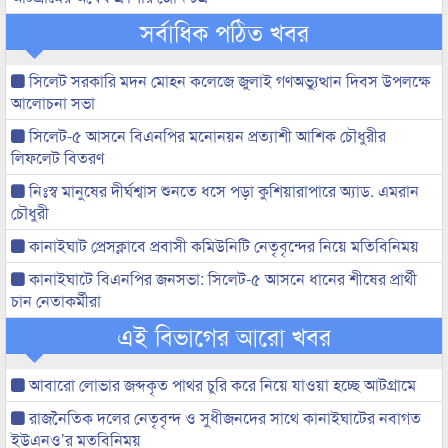
সর্বাধিক পঠিত খবর
সিলেট সরকারি মদন মোহন কলেজে জুলাই গণঅভ্যুত্থান দিবস উপলক্ষে
আলোচনা সভা
সিলেট-৫ আসনে বিএনপির মনোনয়ন প্রত্যাশী আশিক চৌধুরীর
লিফলেট বিতরণ
নিঃস্ব মানুষের দীর্ঘশ্বাস শুনতে ধসে পড়া কুশিয়ারাপারে অ্যাড. এমরান
চৌধুরী
কানাইঘাট প্রেসক্লাবে প্রবাসী কমিউনিটি নেতৃবৃন্দের নিয়ে মতিবিনিময়
কানাইঘাটে বিএনপির জনসভা: সিলেট-৫ আসনে ধানের শীষের প্রার্থী
চান নেতাকর্মীরা
এই বিভাগের আরো খবর
আবারো লোভার জব্দকৃত পাথর চুরি করে নিয়ে যাওয়া হচ্ছে আটগ্রামে
রাজনৈতিক দলের নেতৃবৃন্দ ও সুধীজনদের সাথে কানাইঘাটের নবাগত
ইউএনও’র মতবিনিময়