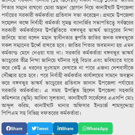
পিতার সম্মান রাখবো মোরা অম্লান’ স্লোগান নিয়ে কানাইঘাট উপজেলা
পর্যায়ের সরকারী কর্মকর্তারা প্রতিবাদ সভা করেছেন। প্রথমে উপজেলা
সম্মেলন কক্ষে নির্বাহী কর্মকর্তা সুমন্ত ব্যানার্জির সভাপতিত্বে সর্বস্তরের
সরকারী কর্মকর্তাদের উপস্থিতিতে বঙ্গবন্ধুর ভাস্কর্য ভাংচুরের নিন্দা
জানিয়ে তারা বলেন মহান স্বাধীনতার স্থপতি জাতির জনক বঙ্গবন্ধুকে
সকল সম্মানের উর্ধ্বে রাখতে হবে। জাতির পিতার অবমাননা হয় এমন
কর্মকান্ড মেনে নেওয়া যায় না। সরকারি কর্মকর্তারা বঙ্গবন্ধুর ভাস্কর্য
ভাংচুরের তীব্র নিন্দা জানিয়ে ঘটনার সুষ্ঠু বিচার এবং ভবিষ্যতে যাতে
করে কেউ এ ধরনের দুঃসাহস দেখাতে না পারে এজন্য দেশবাসীকে
সৌচ্ছার হতে হবে। পরে নির্বাহী কর্মকর্তার কার্যালয়ের সামনে অবস্থান
করে বঙ্গবন্ধুর ভাস্কর্য ভাংচুরের প্রতিবাদ জানান উপজেলা পর্যায়ের
সরকারি কর্মকর্তারা। এ সময় উপস্থিত ছিলেন উপজেলা সহকারি
কমিশনার (ভূমি) আবিদা সুলতানা, কানাইঘাট সার্কেলের এএসপি মোঃ
আব্দুল করিম, কানাইঘাট থানার অফিসার ইনচার্জ শামসুদ্দোহা
পিপিএম সহ বিভিন্ন দফতরের কর্মকর্তারা।
Share
Tweet
Share
WhatsApp