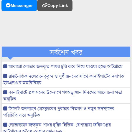
Messenger
Copy Link
সর্বশেষ খবর
আবারো লোভার জব্দকৃত পাথর চুরি করে নিয়ে যাওয়া হচ্ছে আটগ্রামে
রাজনৈতিক দলের নেতৃবৃন্দ ও সুধীজনদের সাথে কানাইঘাটের নবাগত
ইউএনও’র মতবিনিময়
কানাইঘাটে প্রশাসনের উদ্যোগে গণঅভ্যুত্থান দিবসের আলোচনা সভা
অনুষ্ঠিত
সিলেট অনলাইন প্রেসক্লাবের পুরস্কার বিতরণ ও নতুন সদস্যদের
পরিচিতি সভা অনুষ্ঠিত
লোভাছড়ার জব্দকৃত পাথর চুরির হিড়িক! বেপরোয়া জকিগঞ্জের
আটগ্রামের অবৈধ ক্রাশার জোন চক্র