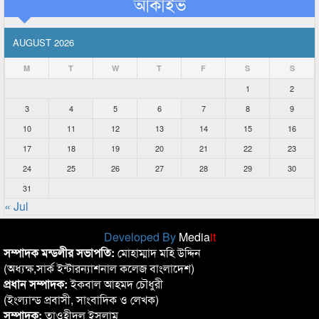
আর্কাইভ
AUGUST 2026
M
T
W
T
F
S
S
1
2
3
4
5
6
7
8
9
10
11
12
13
14
15
16
17
18
19
20
21
22
23
24
25
26
27
28
29
30
31
« Jul
Developed By
Media
it
সম্পাদক মন্ডলীর সভাপতি:
মোহাম্মাদ মহি উদ্দিন
(অধ্যক্ষ,সার্ক ইন্টারন্যাশনাল কলেজ বাংলাদেশ)
প্রধান সম্পাদক:
ইকবাল আহমদ চৌধুরী
(ইংল্যান্ড প্রবাসী, সাংবাদিক ও লেখক)
সম্পাদক:
তাওহীদুল ইসলাম