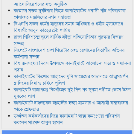
অ্যাসোসিয়েশনের সভা অনুষ্ঠিত
কাতারে সড়ক দুর্ঘটনায় নিহত কানাইঘাটের প্রবাসী পাঁচ পরিবারকে
খেলাফত মজলিসের নগদ সহায়তা
বিএনপি সকল ধর্মের মানুষের সমান অধিকার ও ধর্মীয় মুল্যবোধে
বিশ্বাসী: আবুল কাহের চৌ: শামিম
রাজা গিরিশচন্দ্র স্কুলে বার্ষিক ক্রীড়া প্রতিযোগিতার পুরস্কার বিতরণ
সম্পন্ন
সিলেটে বাংলাদেশ গ্রুপ থিয়েটার ফেডারেশানের বিভাগীয় অভিনয়
কর্মশালা সম্পন্ন
বিশ্ব জনসংখ্যা দিবস উপলক্ষে কানাইঘাটে আলোচনা সভা ও সম্মাননা
প্রদান
কানাইঘাটের কিশোর আহাদের খুনি সায়েমের আদালতে আত্মসমর্পন,
৫ দিনের রিমান্ড চাইবে পুলিশ
কানাইঘাট রাজাগঞ্জে নিখোঁজের দুই দিন পর সুরমা নদীতে ভেসে উঠল
যুবকের লাশ
কানাইঘাটে চাঞ্চল্যকর জাহাঙ্গীর হত্যা মামলার ৩ আসামী কক্সবাজার
থেকে গ্রেফতার
উর্ধ্বতন কর্মকর্তাদের নিয়ে কানাইঘাট স্বাস্থ্য কমপ্লেক্সে পরিদর্শন
করলেন সাংসদ আবুল হাসান