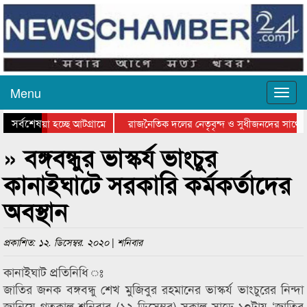
Menu
সর্বশেষ
য়ে যাওয়া হচ্ছে আটগ্রামে
রাজনৈতিক দলের নেতৃবৃন্দ ও সুধীজনদের সাথে 
িযোগিতার পুরস্কার বিতরণ সম্পন্ন
সিলেটে বাংলাদেশ গ্রুপ থিয়েটার ফেডারেশানের বি
» বঙ্গবন্ধুর ভাস্কর্য ভাংচুর
কানাইঘাটে সরকারি কর্মকর্তাদের
অবস্থান
প্রকাশিত: ১২. ডিসেম্বর. ২০২০ | শনিবার
কানাইঘাট প্রতিনিধি ঃ
জাতির জনক বঙ্গবন্ধু শেখ মুজিবুর রহমানের ভাস্কর্য ভাংচুরের নিন্দা
জানিয়ে গতকাল শনিবার (১২ ডিসেম্বর) সকাল সাড়ে ১০টায় ‘জাতির