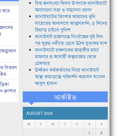
বিশ্ব জনসংখ্যা দিবস উপলক্ষে কানাইঘাটে
আলোচনা সভা ও সম্মাননা প্রদান
ি করে
কানাইঘাটের কিশোর আহাদের খুনি
সায়েমের আদালতে আত্মসমর্পন, ৫ দিনের
ধীজনদের
রিমান্ড চাইবে পুলিশ
র
কানাইঘাট রাজাগঞ্জে নিখোঁজের দুই দিন
পর সুরমা নদীতে ভেসে উঠল যুবকের লাশ
কানাইঘাটে চাঞ্চল্যকর জাহাঙ্গীর হত্যা
ভ্যুত্থান
মামলার ৩ আসামী কক্সবাজার থেকে
গ্রেফতার
কার বিতরণ
উর্ধ্বতন কর্মকর্তাদের নিয়ে কানাইঘাট
্ঠিত
স্বাস্থ্য কমপ্লেক্সে পরিদর্শন করলেন সাংসদ
আবুল হাসান
িড়িক!
 ক্রাশার
আর্কাইভ
AUGUST 2026
M
T
W
T
F
S
S
1
2