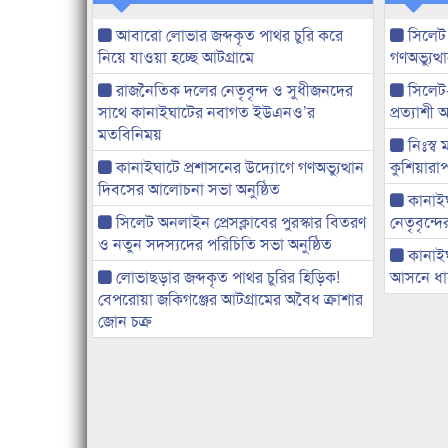
আবারো লোভার জব্দকৃত পাথর চুরি করে
সিলেট
নিয়ে যাওয়া হচ্ছে আটগ্রামে
গণঅভ্যুত
রাজনৈতিক দলের নেতৃবৃন্দ ও সুধীজনদের
সিলেট
সাথে কানাইঘাটের নবাগত ইউএনও’র
প্রত্যাশ
মতবিনিময়
নিঃস্ব 
কানাইঘাটে প্রশাসনের উদ্যোগে গণঅভ্যুত্থান
কুশিয়ারাপ
দিবসের আলোচনা সভা অনুষ্ঠিত
কানাইঘা
সিলেট অনলাইন প্রেসক্লাবের পুরস্কার বিতরণ
নেতৃবৃন্দ
ও নতুন সদস্যদের পরিচিতি সভা অনুষ্ঠিত
কানাই
লোভাছড়ার জব্দকৃত পাথর চুরির হিড়িক!
আসনে ধানে
বেপরোয়া জকিগঞ্জের আটগ্রামের অবৈধ ক্রাশার
জোন চক্র