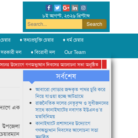
৮ই আগস্ট, ২০২৬ খ্রিস্টাব্দ
চেম্বার
♦ তথ্যপ্রযুক্তি চেম্বার
♦ ধর্ম চেম্বার
 সরকারী দল
♦ বিরোধী দল
Our Team
ের উদ্যোগে গণঅভ্যুত্থান দিবসের আলোচনা সভা অনুষ্ঠিত
সিলেট অনলাইন প্রেসক
সর্বশেষ
আবারো লোভার জব্দকৃত পাথর চুরি করে
নিয়ে যাওয়া হচ্ছে আটগ্রামে
রাজনৈতিক দলের নেতৃবৃন্দ ও সুধীজনদের
দ্যোগে এক
সাথে কানাইঘাটের নবাগত ইউএনও’র
মতবিনিময়
কানাইঘাটে প্রশাসনের উদ্যোগে
রী, উপজেলা
গণঅভ্যুত্থান দিবসের আলোচনা সভা
েয়ারম্যান
অনুষ্ঠিত