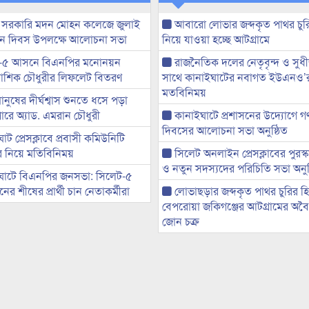
 সরকারি মদন মোহন কলেজে জুলাই
আবারো লোভার জব্দকৃত পাথর চুর
্থান দিবস উপলক্ষে আলোচনা সভা
নিয়ে যাওয়া হচ্ছে আটগ্রামে
-৫ আসনে বিএনপির মনোনয়ন
রাজনৈতিক দলের নেতৃবৃন্দ ও সু
ী আশিক চৌধুরীর লিফলেট বিতরণ
সাথে কানাইঘাটের নবাগত ইউএনও’
মতবিনিময়
মানুষের দীর্ঘশ্বাস শুনতে ধসে পড়া
ারে অ্যাড. এমরান চৌধুরী
কানাইঘাটে প্রশাসনের উদ্যোগে গণঅ
দিবসের আলোচনা সভা অনুষ্ঠিত
ট প্রেসক্লাবে প্রবাসী কমিউনিটি
ের নিয়ে মতিবিনিময়
সিলেট অনলাইন প্রেসক্লাবের পুরস্
ও নতুন সদস্যদের পরিচিতি সভা অনুষ
ঘাটে বিএনপির জনসভা: সিলেট-৫
র শীষের প্রার্থী চান নেতাকর্মীরা
লোভাছড়ার জব্দকৃত পাথর চুরির হ
বেপরোয়া জকিগঞ্জের আটগ্রামের অবৈধ
জোন চক্র