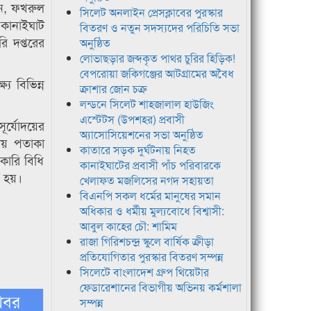
ান, ফখরুল
সিলেট অনলাইন প্রেসক্লাবের পুরস্কার
, কানাইঘাট
বিতরণ ও নতুন সদস্যদের পরিচিতি সভা
ি দপ্তরের
অনুষ্ঠিত
লোভাছড়ার জব্দকৃত পাথর চুরির হিড়িক!
বেপরোয়া জকিগঞ্জের আটগ্রামের অবৈধ
ে বিভিন্ন
ক্রাশার জোন চক্র
লন্ডনে সিলেট শাহজালাল হাউজিং
এস্টেটস (উপশহর) প্রবাসী
ূর্যোদয়ের
অ্যাসোসিয়েশনের সভা অনুষ্ঠিত
তীয় পতাকা
কাতারে সড়ক দুর্ঘটনায় নিহত
কারি বিধি
কানাইঘাটের প্রবাসী পাঁচ পরিবারকে
ত হয়।
খেলাফত মজলিসের নগদ সহায়তা
বিএনপি সকল ধর্মের মানুষের সমান
অধিকার ও ধর্মীয় মুল্যবোধে বিশ্বাসী:
আবুল কাহের চৌ: শামিম
রাজা গিরিশচন্দ্র স্কুলে বার্ষিক ক্রীড়া
প্রতিযোগিতার পুরস্কার বিতরণ সম্পন্ন
সিলেটে বাংলাদেশ গ্রুপ থিয়েটার
ফেডারেশানের বিভাগীয় অভিনয় কর্মশালা
খবর
সম্পন্ন