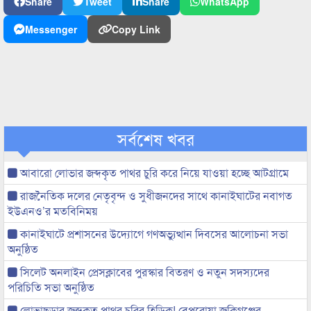
Share
Tweet
Share
WhatsApp
Messenger
Copy Link
সর্বশেষ খবর
আবারো লোভার জব্দকৃত পাথর চুরি করে নিয়ে যাওয়া হচ্ছে আটগ্রামে
রাজনৈতিক দলের নেতৃবৃন্দ ও সুধীজনদের সাথে কানাইঘাটের নবাগত
ইউএনও’র মতবিনিময়
কানাইঘাটে প্রশাসনের উদ্যোগে গণঅভ্যুত্থান দিবসের আলোচনা সভা
অনুষ্ঠিত
সিলেট অনলাইন প্রেসক্লাবের পুরস্কার বিতরণ ও নতুন সদস্যদের
পরিচিতি সভা অনুষ্ঠিত
লোভাছড়ার জব্দকৃত পাথর চুরির হিড়িক! বেপরোয়া জকিগঞ্জের