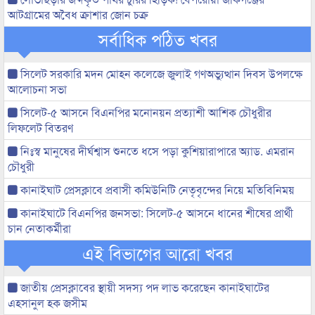
আটগ্রামের অবৈধ ক্রাশার জোন চক্র
সর্বাধিক পঠিত খবর
সিলেট সরকারি মদন মোহন কলেজে জুলাই গণঅভ্যুত্থান দিবস উপলক্ষে
আলোচনা সভা
সিলেট-৫ আসনে বিএনপির মনোনয়ন প্রত্যাশী আশিক চৌধুরীর
লিফলেট বিতরণ
নিঃস্ব মানুষের দীর্ঘশ্বাস শুনতে ধসে পড়া কুশিয়ারাপারে অ্যাড. এমরান
চৌধুরী
কানাইঘাট প্রেসক্লাবে প্রবাসী কমিউনিটি নেতৃবৃন্দের নিয়ে মতিবিনিময়
কানাইঘাটে বিএনপির জনসভা: সিলেট-৫ আসনে ধানের শীষের প্রার্থী
চান নেতাকর্মীরা
এই বিভাগের আরো খবর
জাতীয় প্রেসক্লাবের স্থায়ী সদস্য পদ লাভ করেছেন কানাইঘাটের
এহসানুল হক জসীম