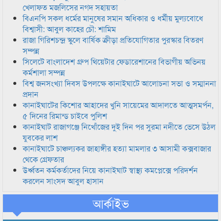
খেলাফত মজলিসের নগদ সহায়তা
বিএনপি সকল ধর্মের মানুষের সমান অধিকার ও ধর্মীয় মুল্যবোধে
বিশ্বাসী: আবুল কাহের চৌ: শামিম
রাজা গিরিশচন্দ্র স্কুলে বার্ষিক ক্রীড়া প্রতিযোগিতার পুরস্কার বিতরণ
সম্পন্ন
সিলেটে বাংলাদেশ গ্রুপ থিয়েটার ফেডারেশানের বিভাগীয় অভিনয়
কর্মশালা সম্পন্ন
বিশ্ব জনসংখ্যা দিবস উপলক্ষে কানাইঘাটে আলোচনা সভা ও সম্মাননা
প্রদান
কানাইঘাটের কিশোর আহাদের খুনি সায়েমের আদালতে আত্মসমর্পন,
৫ দিনের রিমান্ড চাইবে পুলিশ
কানাইঘাট রাজাগঞ্জে নিখোঁজের দুই দিন পর সুরমা নদীতে ভেসে উঠল
যুবকের লাশ
কানাইঘাটে চাঞ্চল্যকর জাহাঙ্গীর হত্যা মামলার ৩ আসামী কক্সবাজার
থেকে গ্রেফতার
উর্ধ্বতন কর্মকর্তাদের নিয়ে কানাইঘাট স্বাস্থ্য কমপ্লেক্সে পরিদর্শন
করলেন সাংসদ আবুল হাসান
আর্কাইভ