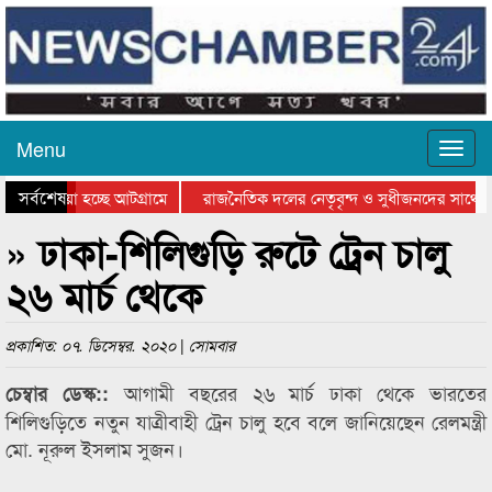
Menu
সর্বশেষ
য়ে যাওয়া হচ্ছে আটগ্রামে
রাজনৈতিক দলের নেতৃবৃন্দ ও সুধীজনদের সাথে ক
যোগিতার পুরস্কার বিতরণ সম্পন্ন
সিলেটে বাংলাদেশ গ্রুপ থিয়েটার ফেডারেশানের বিভ
» ঢাকা-শিলিগুড়ি রুটে ট্রেন চালু
২৬ মার্চ থেকে
প্রকাশিত: ০৭. ডিসেম্বর. ২০২০ | সোমবার
আগামী বছরের ২৬ মার্চ ঢাকা থেকে ভারতের
চেম্বার ডেস্ক::
শিলিগুড়িতে নতুন যাত্রীবাহী ট্রেন চালু হবে বলে জানিয়েছেন রেলমন্ত্রী
মো. নূরুল ইসলাম সুজন।