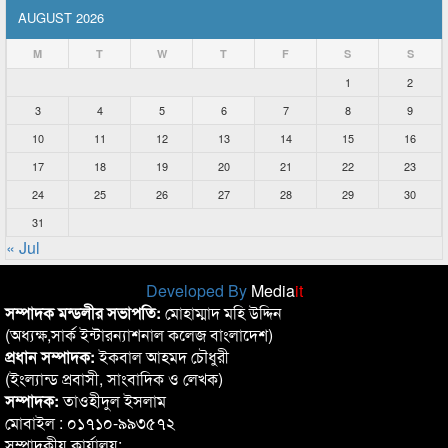
AUGUST 2026
M
T
W
T
F
S
S
1
2
3
4
5
6
7
8
9
10
11
12
13
14
15
16
17
18
19
20
21
22
23
24
25
26
27
28
29
30
31
« Jul
Developed By
Media
it
সম্পাদক মন্ডলীর সভাপতি:
মোহাম্মাদ মহি উদ্দিন
(অধ্যক্ষ,সার্ক ইন্টারন্যাশনাল কলেজ বাংলাদেশ)
প্রধান সম্পাদক:
ইকবাল আহমদ চৌধুরী
(ইংল্যান্ড প্রবাসী, সাংবাদিক ও লেখক)
সম্পাদক:
তাওহীদুল ইসলাম
মোবাইল : ০১৭১০-৯৯৩৫৭২
সম্পাদকীয় কার্যালয়: