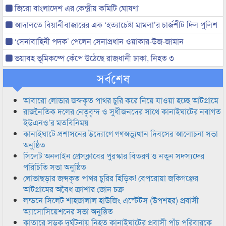
জিরো বাংলাদেশ এর কেন্দ্রীয় কমিটি ঘোষণা
আদালতে বিয়ানীবাজারের এক ‘হত্যাচেষ্টা মামলা’র চার্জশীট দিল পুলিশ
‘সেনাবাহিনী পদক’ পেলেন সেনাপ্রধান ওয়াকার-উজ-জামান
ভয়াবহ ভূমিকম্পে কেঁপে উঠেছে রাজধানী ঢাকা, নিহত ৩
সর্বশেষ
আবারো লোভার জব্দকৃত পাথর চুরি করে নিয়ে যাওয়া হচ্ছে আটগ্রামে
রাজনৈতিক দলের নেতৃবৃন্দ ও সুধীজনদের সাথে কানাইঘাটের নবাগত
ইউএনও’র মতবিনিময়
কানাইঘাটে প্রশাসনের উদ্যোগে গণঅভ্যুত্থান দিবসের আলোচনা সভা
অনুষ্ঠিত
সিলেট অনলাইন প্রেসক্লাবের পুরস্কার বিতরণ ও নতুন সদস্যদের
পরিচিতি সভা অনুষ্ঠিত
লোভাছড়ার জব্দকৃত পাথর চুরির হিড়িক! বেপরোয়া জকিগঞ্জের
আটগ্রামের অবৈধ ক্রাশার জোন চক্র
লন্ডনে সিলেট শাহজালাল হাউজিং এস্টেটস (উপশহর) প্রবাসী
অ্যাসোসিয়েশনের সভা অনুষ্ঠিত
কাতারে সড়ক দুর্ঘটনায় নিহত কানাইঘাটের প্রবাসী পাঁচ পরিবারকে