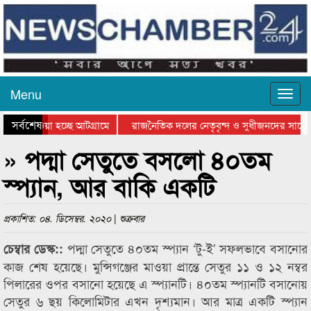
Menu
সর্বশেষ
িয়ে যাওয়া হচ্ছে আটগ্রামে
রাজনৈতিক দলের নেতৃবৃন্দ ও সুধীজনদের সাথে 
িযোগিতার পুরস্কার বিতরণ সম্পন্ন
সিলেটে বাংলাদেশ গ্রুপ থিয়েটার ফেডারেশানের বি
» পদ্মা সেতুতে বসলো ৪০তম
স্প্যান, আর বাকি একটি
প্রকাশিত: ০৪. ডিসেম্বর. ২০২০ | শুক্রবার
পদ্মা সেতুতে ৪০তম স্প্যান ‘টু-ই’ সফলভাবে বসানোর
চেম্বার ডেস্ক::
কাজ শেষ হয়েছে। মুন্সিগঞ্জের মাওয়া প্রান্তে সেতুর ১১ ও ১২ নম্বর
পিলারের ওপর বসানো হয়েছে এ স্প্যানটি। ৪০তম স্প্যানটি বসানোয়
সেতুর ৬ ছয় কিলোমিটার এখন দৃশ্যমান। আর মাত্র একটি স্প্যান