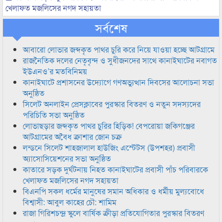
খেলাফত মজলিসের নগদ সহায়তা
সর্বশেষ
আবারো লোভার জব্দকৃত পাথর চুরি করে নিয়ে যাওয়া হচ্ছে আটগ্রামে
রাজনৈতিক দলের নেতৃবৃন্দ ও সুধীজনদের সাথে কানাইঘাটের নবাগত
ইউএনও’র মতবিনিময়
কানাইঘাটে প্রশাসনের উদ্যোগে গণঅভ্যুত্থান দিবসের আলোচনা সভা
অনুষ্ঠিত
সিলেট অনলাইন প্রেসক্লাবের পুরস্কার বিতরণ ও নতুন সদস্যদের
পরিচিতি সভা অনুষ্ঠিত
লোভাছড়ার জব্দকৃত পাথর চুরির হিড়িক! বেপরোয়া জকিগঞ্জের
আটগ্রামের অবৈধ ক্রাশার জোন চক্র
লন্ডনে সিলেট শাহজালাল হাউজিং এস্টেটস (উপশহর) প্রবাসী
অ্যাসোসিয়েশনের সভা অনুষ্ঠিত
কাতারে সড়ক দুর্ঘটনায় নিহত কানাইঘাটের প্রবাসী পাঁচ পরিবারকে
খেলাফত মজলিসের নগদ সহায়তা
বিএনপি সকল ধর্মের মানুষের সমান অধিকার ও ধর্মীয় মুল্যবোধে
বিশ্বাসী: আবুল কাহের চৌ: শামিম
রাজা গিরিশচন্দ্র স্কুলে বার্ষিক ক্রীড়া প্রতিযোগিতার পুরস্কার বিতরণ