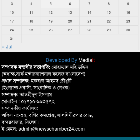
3
4
5
6
7
8
9
10
11
12
13
14
15
16
17
18
19
20
21
22
23
24
25
26
27
28
29
30
31
« Jul
Developed By
Media
it
সম্পাদক মন্ডলীর সভাপতি:
মোহাম্মাদ মহি উদ্দিন
(অধ্যক্ষ,সার্ক ইন্টারন্যাশনাল কলেজ বাংলাদেশ)
প্রধান সম্পাদক:
ইকবাল আহমদ চৌধুরী
(ইংল্যান্ড প্রবাসী, সাংবাদিক ও লেখক)
সম্পাদক:
তাওহীদুল ইসলাম
মোবাইল : ০১৭১০-৯৯৩৫৭২
সম্পাদকীয় কার্যালয়:
অফিস নং-০২, বশির কমপ্লেক্স, লালদিঘীরপার রোড,
বন্দরবাজার, সিলেট।
ই মেইল: admin@newschamber24.com