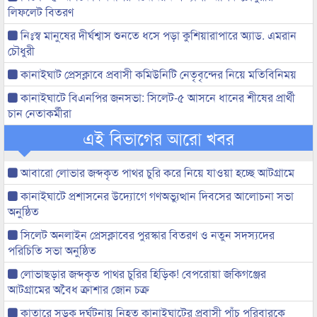
লিফলেট বিতরণ
নিঃস্ব মানুষের দীর্ঘশ্বাস শুনতে ধসে পড়া কুশিয়ারাপারে অ্যাড. এমরান
চৌধুরী
কানাইঘাট প্রেসক্লাবে প্রবাসী কমিউনিটি নেতৃবৃন্দের নিয়ে মতিবিনিময়
কানাইঘাটে বিএনপির জনসভা: সিলেট-৫ আসনে ধানের শীষের প্রার্থী
চান নেতাকর্মীরা
এই বিভাগের আরো খবর
আবারো লোভার জব্দকৃত পাথর চুরি করে নিয়ে যাওয়া হচ্ছে আটগ্রামে
কানাইঘাটে প্রশাসনের উদ্যোগে গণঅভ্যুত্থান দিবসের আলোচনা সভা
অনুষ্ঠিত
সিলেট অনলাইন প্রেসক্লাবের পুরস্কার বিতরণ ও নতুন সদস্যদের
পরিচিতি সভা অনুষ্ঠিত
লোভাছড়ার জব্দকৃত পাথর চুরির হিড়িক! বেপরোয়া জকিগঞ্জের
আটগ্রামের অবৈধ ক্রাশার জোন চক্র
কাতারে সড়ক দুর্ঘটনায় নিহত কানাইঘাটের প্রবাসী পাঁচ পরিবারকে