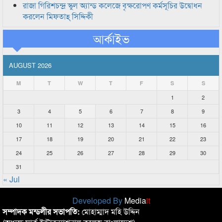
রাজা গিরিশচন্দ্র স্কুল অ্যান্ড কলেজে বৃক্ষরোপণ কর্মসূচির উদ্বোধন
করলেন মিফতাহ্ সিদ্দিকী
আর্কাইভ
AUGUST 2026
M
T
W
T
F
S
S
1
2
3
4
5
6
7
8
9
10
11
12
13
14
15
16
17
18
19
20
21
22
23
24
25
26
27
28
29
30
31
« Jul
Developed By
Media
it
সম্পাদক মন্ডলীর সভাপতি:
মোহাম্মাদ মহি উদ্দিন