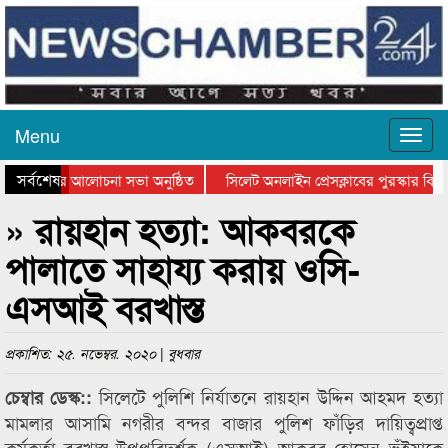
Menu
সর্বশেষ
থান দিবসের আলোচনা সভা অনুষ্ঠিত
সিলেট অনলাইন প্রেসক্লাবের পুরস্কার বিতর
 আলোচনা সভা ও সম্মাননা প্রদান
কানাইঘাটের কিশোর আহাদের খুনি সায়েমের আ
» রায়হান হত্যা: আকবরকে
পালাতে সাহায্য করায় ওসি-
এসআই বরখাস্ত
প্রকাশিত: ২৫. নভেম্বর. ২০২০ | বুধবার
সিলেটে পুলিশি নির্যাতনে রায়হান উদ্দিন আহমদ হত্যা
চেম্বার ডেস্ক::
মামলার আসামি নগরীর বন্দর বাজার পুলিশ ফাঁড়ির দায়িত্বপ্রাপ্ত
কর্মকর্তা বরখাস্ত উপপরিদর্শক (এসআই) আকবর হোসেন ভুঁইয়াকে