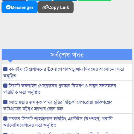
Messenger
Copy Link
সর্বশেষ খবর
কানাইঘাটে প্রশাসনের উদ্যোগে গণঅভ্যুত্থান দিবসের আলোচনা সভা
অনুষ্ঠিত
সিলেট অনলাইন প্রেসক্লাবের পুরস্কার বিতরণ ও নতুন সদস্যদের
পরিচিতি সভা অনুষ্ঠিত
লোভাছড়ার জব্দকৃত পাথর চুরির হিড়িক! বেপরোয়া জকিগঞ্জের
আটগ্রামের অবৈধ ক্রাশার জোন চক্র
লন্ডনে সিলেট শাহজালাল হাউজিং এস্টেটস (উপশহর) প্রবাসী
অ্যাসোসিয়েশনের সভা অনুষ্ঠিত