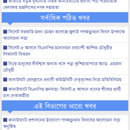
কাতারে সড়ক দুর্ঘটনায় নিহত কানাইঘাটের প্রবাসী পাঁচ পরিবারকে
খেলাফত মজলিসের নগদ সহায়তা
সর্বাধিক পঠিত খবর
সিলেট সরকারি মদন মোহন কলেজে জুলাই গণঅভ্যুত্থান দিবস উপলক্ষে
আলোচনা সভা
সিলেট-৫ আসনে বিএনপির মনোনয়ন প্রত্যাশী আশিক চৌধুরীর
লিফলেট বিতরণ
নিঃস্ব মানুষের দীর্ঘশ্বাস শুনতে ধসে পড়া কুশিয়ারাপারে অ্যাড. এমরান
চৌধুরী
কানাইঘাট প্রেসক্লাবে প্রবাসী কমিউনিটি নেতৃবৃন্দের নিয়ে মতিবিনিময়
কানাইঘাটে বিএনপির জনসভা: সিলেট-৫ আসনে ধানের শীষের প্রার্থী
চান নেতাকর্মীরা
এই বিভাগের আরো খবর
কানাইঘাটে প্রশাসনের উদ্যোগে গণঅভ্যুত্থান দিবসের আলোচনা সভা
অনুষ্ঠিত