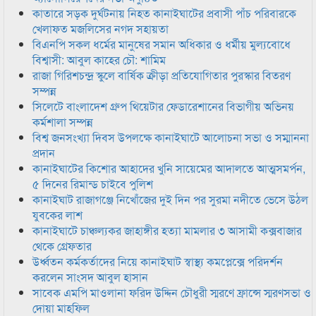
কাতারে সড়ক দুর্ঘটনায় নিহত কানাইঘাটের প্রবাসী পাঁচ পরিবারকে
খেলাফত মজলিসের নগদ সহায়তা
বিএনপি সকল ধর্মের মানুষের সমান অধিকার ও ধর্মীয় মুল্যবোধে
বিশ্বাসী: আবুল কাহের চৌ: শামিম
রাজা গিরিশচন্দ্র স্কুলে বার্ষিক ক্রীড়া প্রতিযোগিতার পুরস্কার বিতরণ
সম্পন্ন
সিলেটে বাংলাদেশ গ্রুপ থিয়েটার ফেডারেশানের বিভাগীয় অভিনয়
কর্মশালা সম্পন্ন
বিশ্ব জনসংখ্যা দিবস উপলক্ষে কানাইঘাটে আলোচনা সভা ও সম্মাননা
প্রদান
কানাইঘাটের কিশোর আহাদের খুনি সায়েমের আদালতে আত্মসমর্পন,
৫ দিনের রিমান্ড চাইবে পুলিশ
কানাইঘাট রাজাগঞ্জে নিখোঁজের দুই দিন পর সুরমা নদীতে ভেসে উঠল
যুবকের লাশ
কানাইঘাটে চাঞ্চল্যকর জাহাঙ্গীর হত্যা মামলার ৩ আসামী কক্সবাজার
থেকে গ্রেফতার
উর্ধ্বতন কর্মকর্তাদের নিয়ে কানাইঘাট স্বাস্থ্য কমপ্লেক্সে পরিদর্শন
করলেন সাংসদ আবুল হাসান
সাবেক এমপি মাওলানা ফরিদ উদ্দিন চৌধুরী স্মরণে ফ্রান্সে স্মরণসভা ও
দোয়া মাহফিল