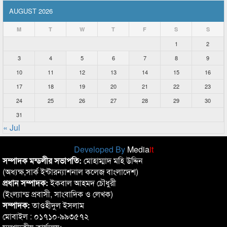
AUGUST 2026
M
T
W
T
F
S
S
1
2
3
4
5
6
7
8
9
10
11
12
13
14
15
16
17
18
19
20
21
22
23
24
25
26
27
28
29
30
31
« Jul
Developed By
Media
it
সম্পাদক মন্ডলীর সভাপতি:
মোহাম্মাদ মহি উদ্দিন
(অধ্যক্ষ,সার্ক ইন্টারন্যাশনাল কলেজ বাংলাদেশ)
প্রধান সম্পাদক:
ইকবাল আহমদ চৌধুরী
(ইংল্যান্ড প্রবাসী, সাংবাদিক ও লেখক)
সম্পাদক:
তাওহীদুল ইসলাম
মোবাইল : ০১৭১০-৯৯৩৫৭২