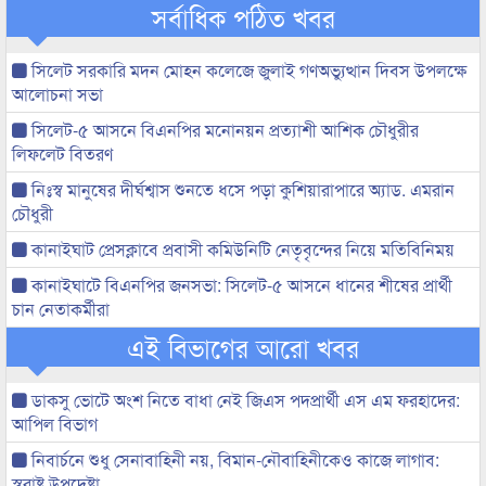
সর্বাধিক পঠিত খবর
সিলেট সরকারি মদন মোহন কলেজে জুলাই গণঅভ্যুত্থান দিবস উপলক্ষে
আলোচনা সভা
সিলেট-৫ আসনে বিএনপির মনোনয়ন প্রত্যাশী আশিক চৌধুরীর
লিফলেট বিতরণ
নিঃস্ব মানুষের দীর্ঘশ্বাস শুনতে ধসে পড়া কুশিয়ারাপারে অ্যাড. এমরান
চৌধুরী
কানাইঘাট প্রেসক্লাবে প্রবাসী কমিউনিটি নেতৃবৃন্দের নিয়ে মতিবিনিময়
কানাইঘাটে বিএনপির জনসভা: সিলেট-৫ আসনে ধানের শীষের প্রার্থী
চান নেতাকর্মীরা
এই বিভাগের আরো খবর
ডাকসু ভোটে অংশ নিতে বাধা নেই জিএস পদপ্রার্থী এস এম ফরহাদের:
আপিল বিভাগ
নিবার্চনে শুধু সেনাবাহিনী নয়, বিমান-নৌবাহিনীকেও কাজে লাগাব:
স্বরাষ্ট্র উপদেষ্টা