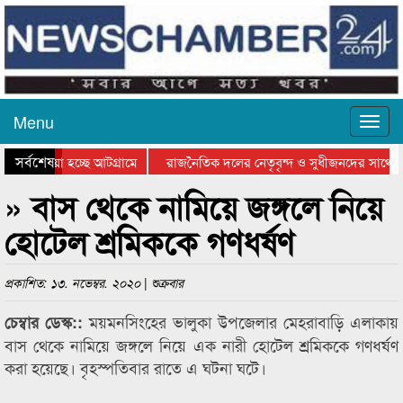
Menu
সর্বশেষ
য়ে যাওয়া হচ্ছে আটগ্রামে
রাজনৈতিক দলের নেতৃবৃন্দ ও সুধীজনদের সাথে ক
যোগিতার পুরস্কার বিতরণ সম্পন্ন
সিলেটে বাংলাদেশ গ্রুপ থিয়েটার ফেডারেশানের বি
» বাস থেকে নামিয়ে জঙ্গলে নিয়ে
হোটেল শ্রমিককে গণধর্ষণ
প্রকাশিত: ১৩. নভেম্বর. ২০২০ | শুক্রবার
ময়মনসিংহের ভালুকা উপজেলার মেহরাবাড়ি এলাকায়
চেম্বার ডেস্ক::
বাস থেকে নামিয়ে জঙ্গলে নিয়ে এক নারী হোটেল শ্রমিককে গণধর্ষণ
করা হয়েছে। বৃহস্পতিবার রাতে এ ঘটনা ঘটে।