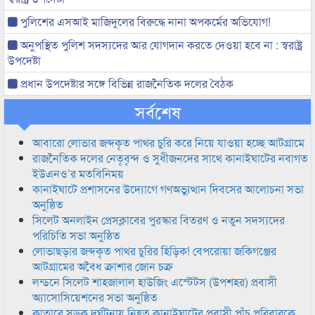
পুলিশের এসআই মাজিদুলের বিরুদ্ধে নানা অপকর্মের অভিযোগ!
অনুপস্থিত পুলিশ সদস্যদের আর যোগদান করতে দেওয়া হবে না : স্বরাষ্ট্র
উপদেষ্টা
প্রধান উপদেষ্টার সঙ্গে বিভিন্ন রাজনৈতিক দলের বৈঠক
সর্বশেষ
আবারো লোভার জব্দকৃত পাথর চুরি করে নিয়ে যাওয়া হচ্ছে আটগ্রামে
রাজনৈতিক দলের নেতৃবৃন্দ ও সুধীজনদের সাথে কানাইঘাটের নবাগত
ইউএনও’র মতবিনিময়
কানাইঘাটে প্রশাসনের উদ্যোগে গণঅভ্যুত্থান দিবসের আলোচনা সভা
অনুষ্ঠিত
সিলেট অনলাইন প্রেসক্লাবের পুরস্কার বিতরণ ও নতুন সদস্যদের
পরিচিতি সভা অনুষ্ঠিত
লোভাছড়ার জব্দকৃত পাথর চুরির হিড়িক! বেপরোয়া জকিগঞ্জের
আটগ্রামের অবৈধ ক্রাশার জোন চক্র
লন্ডনে সিলেট শাহজালাল হাউজিং এস্টেটস (উপশহর) প্রবাসী
অ্যাসোসিয়েশনের সভা অনুষ্ঠিত
কাতারে সড়ক দুর্ঘটনায় নিহত কানাইঘাটের প্রবাসী পাঁচ পরিবারকে