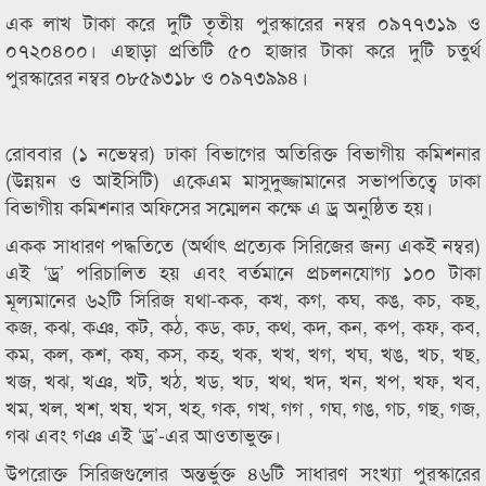
এক লাখ টাকা করে দুটি তৃতীয় পুরস্কারের নম্বর ০৯৭৭৩১৯ ও
০৭২০৪০০। এছাড়া প্রতিটি ৫০ হাজার টাকা করে দুটি চতুর্থ
পুরস্কারের নম্বর ০৮৫৯৩১৮ ও ০৯৭৩৯৯৪।
রোববার (১ নভেম্বর) ঢাকা বিভাগের অতিরিক্ত বিভাগীয় কমিশনার
(উন্নয়ন ও আইসিটি) একেএম মাসুদুজ্জামানের সভাপতিত্বে ঢাকা
বিভাগীয় কমিশনার অফিসের সম্মেলন কক্ষে এ ড্র অনুষ্ঠিত হয়।
একক সাধারণ পদ্ধতিতে (অর্থাৎ প্রত্যেক সিরিজের জন্য একই নম্বর)
এই ‘ড্র’ পরিচালিত হয় এবং বর্তমানে প্রচলনযোগ্য ১০০ টাকা
মূল্যমানের ৬২টি সিরিজ যথা-কক, কখ, কগ, কঘ, কঙ, কচ, কছ,
কজ, কঝ, কঞ, কট, কঠ, কড, কঢ, কথ, কদ, কন, কপ, কফ, কব,
কম, কল, কশ, কষ, কস, কহ, খক, খখ, খগ, খঘ, খঙ, খচ, খছ,
খজ, খঝ, খঞ, খট, খঠ, খড, খঢ, খথ, খদ, খন, খপ, খফ, খব,
খম, খল, খশ, খষ, খস, খহ, গক, গখ, গগ , গঘ, গঙ, গচ, গছ, গজ,
গঝ এবং গঞ এই ‘ড্র’-এর আওতাভুক্ত।
উপরোক্ত সিরিজগুলোর অন্তর্ভুক্ত ৪৬টি সাধারণ সংখ্যা পুরস্কারের