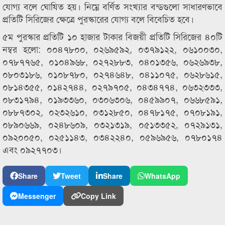
যোগ্য বলে ঘোষিত হয়। নিম্নে বর্ণিত সংখ্যার বন্ডগুলো সাধারণভাবে
প্রতিটি সিরিজের ক্ষেত্রে পুরস্কারের যোগ্য বলে বিবেচিত হবে।
৫ম পুরস্কার প্রতিটি ১০ হাজার টাকার বিজয়ী প্রতিটি সিরিজের ৪০টি
নম্বর হলো: ০০৪৭৮০০, ০২৬৯৫৯২, ০৩৭৯১২২, ০৬১০০৩০,
০৭৮৭৭৬৫, ০১০৪৯৬৮, ০২৭২৮৮৩, ০৪০১৩৫৬, ০৬২৬৯৩৮,
০৮০৩১৮৬, ০১০৮৭৮০, ০২৭৪৬৪৮, ০৪১১০৭৫, ০৬২৮৬১৫,
০৮১৪৩৫৫, ০১৪২৭৪৪, ০২৭৯৭০৫, ০৪৩৪৭৭৪, ০৬৩২৩৩৩,
০৮৩১৭৯৪, ০১৯৩৩৬০, ০৩০৬৩০৬, ০৪৫৯৯০৭, ০৬৬৮৫৯১,
০৮৮৭৩০২, ০২৩২৬১০, ০৩১২৮৫০, ০৪৭৮১৭৫, ০৭০৮১৯১,
০৮৯০৬৬৯, ০২৪৮৬০৯, ০৩২১৩১৯, ০৫১৩৩৫২, ০৭২৯১৩১,
০৯২০০৫০, ০২৫১১৪৩, ০৩৪২২৪০, ০৫৯৬৯৫৬, ০৭৮০১৭৪
এবং ০৯২৭৭০৩।
Share
Tweet
Share
WhatsApp
Messenger
Copy Link