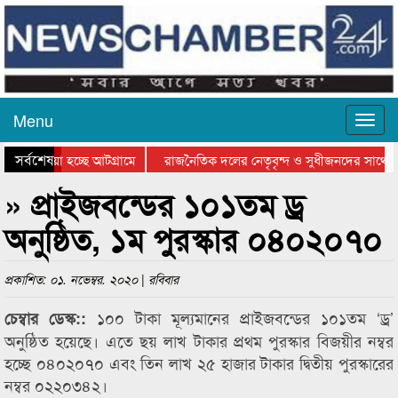
Menu
সর্বশেষ
য়ে যাওয়া হচ্ছে আটগ্রামে
রাজনৈতিক দলের নেতৃবৃন্দ ও সুধীজনদের সাথে ক
যোগিতার পুরস্কার বিতরণ সম্পন্ন
সিলেটে বাংলাদেশ গ্রুপ থিয়েটার ফেডারেশানের বি
» প্রাইজবন্ডের ১০১তম ড্র
অনুষ্ঠিত, ১ম পুরস্কার ০৪০২০৭০
প্রকাশিত: ০১. নভেম্বর. ২০২০ | রবিবার
১০০ টাকা মূল্যমানের প্রাইজবন্ডের ১০১তম ‘ড্র’
চেম্বার ডেস্ক::
অনুষ্ঠিত হয়েছে। এতে ছয় লাখ টাকার প্রথম পুরস্কার বিজয়ীর নম্বর
হচ্ছে ০৪০২০৭০ এবং তিন লাখ ২৫ হাজার টাকার দ্বিতীয় পুরস্কারের
নম্বর ০২২০৩৪২।