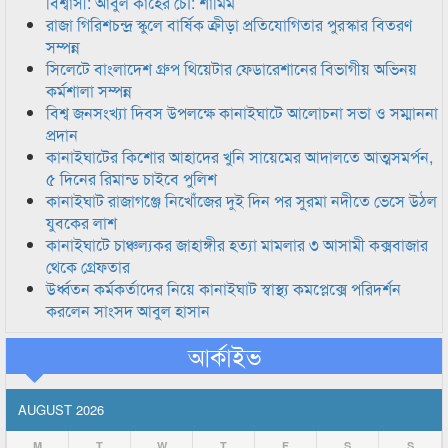
বিশ্বাসী: আবুল কাহের চৌ: শামিম
রাজা গিরিশচন্দ্র স্কুলে বার্ষিক ক্রীড়া প্রতিযোগিতার পুরস্কার বিতরণ
সম্পন্ন
সিলেটে বাংলাদেশ গ্রুপ থিয়েটার ফেডারেশানের বিভাগীয় অভিনয়
কর্মশালা সম্পন্ন
বিশ্ব জনসংখ্যা দিবস উপলক্ষে কানাইঘাটে আলোচনা সভা ও সম্মাননা
প্রদান
কানাইঘাটের কিশোর আহাদের খুনি সায়েমের আদালতে আত্মসমর্পন,
৫ দিনের রিমান্ড চাইবে পুলিশ
কানাইঘাট রাজাগঞ্জে নিখোঁজের দুই দিন পর সুরমা নদীতে ভেসে উঠল
যুবকের লাশ
কানাইঘাটে চাঞ্চল্যকর জাহাঙ্গীর হত্যা মামলার ৩ আসামী কক্সবাজার
থেকে গ্রেফতার
উর্ধ্বতন কর্মকর্তাদের নিয়ে কানাইঘাট স্বাস্থ্য কমপ্লেক্সে পরিদর্শন
করলেন সাংসদ আবুল হাসান
আর্কাইভ
AUGUST 2026
M
T
W
T
F
S
S