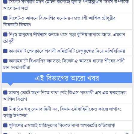
সিলেট সরকারি মদন মোহন কলেজে জুলাই গণঅভ্যুত্থান দিবস উপলক্ষে
আলোচনা সভা
সিলেট-৫ আসনে বিএনপির মনোনয়ন প্রত্যাশী আশিক চৌধুরীর
লিফলেট বিতরণ
নিঃস্ব মানুষের দীর্ঘশ্বাস শুনতে ধসে পড়া কুশিয়ারাপারে অ্যাড. এমরান
চৌধুরী
কানাইঘাট প্রেসক্লাবে প্রবাসী কমিউনিটি নেতৃবৃন্দের নিয়ে মতিবিনিময়
কানাইঘাটে বিএনপির জনসভা: সিলেট-৫ আসনে ধানের শীষের প্রার্থী
চান নেতাকর্মীরা
এই বিভাগের আরো খবর
ডাকসু ভোটে অংশ নিতে বাধা নেই জিএস পদপ্রার্থী এস এম ফরহাদের:
আপিল বিভাগ
নিবার্চনে শুধু সেনাবাহিনী নয়, বিমান-নৌবাহিনীকেও কাজে লাগাব:
স্বরাষ্ট্র উপদেষ্টা
পুলিশের এসআই মাজিদুলের বিরুদ্ধে নানা অপকর্মের অভিযোগ!