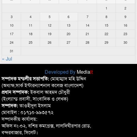
1
2
3
4
5
6
7
8
9
10
11
12
13
14
15
16
17
18
19
20
21
22
23
24
25
26
27
28
29
30
31
« Jul
Developed By
Media
it
সম্পাদক মন্ডলীর সভাপতি:
মোহাম্মাদ মহি উদ্দিন
(অধ্যক্ষ,সার্ক ইন্টারন্যাশনাল কলেজ বাংলাদেশ)
প্রধান সম্পাদক:
ইকবাল আহমদ চৌধুরী
(ইংল্যান্ড প্রবাসী, সাংবাদিক ও লেখক)
সম্পাদক:
তাওহীদুল ইসলাম
মোবাইল : ০১৭১০-৯৯৩৫৭২
সম্পাদকীয় কার্যালয়:
অফিস নং-০২, বশির কমপ্লেক্স, লালদিঘীরপার রোড,
বন্দরবাজার, সিলেট।