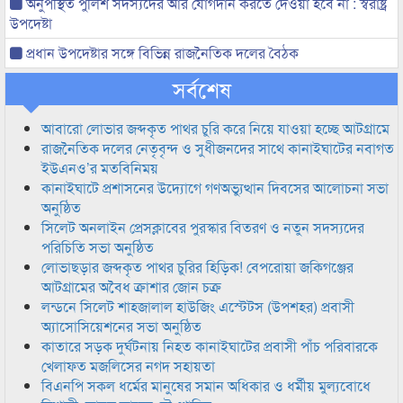
অনুপস্থিত পুলিশ সদস্যদের আর যোগদান করতে দেওয়া হবে না : স্বরাষ্ট্র
উপদেষ্টা
প্রধান উপদেষ্টার সঙ্গে বিভিন্ন রাজনৈতিক দলের বৈঠক
সর্বশেষ
আবারো লোভার জব্দকৃত পাথর চুরি করে নিয়ে যাওয়া হচ্ছে আটগ্রামে
রাজনৈতিক দলের নেতৃবৃন্দ ও সুধীজনদের সাথে কানাইঘাটের নবাগত
ইউএনও’র মতবিনিময়
কানাইঘাটে প্রশাসনের উদ্যোগে গণঅভ্যুত্থান দিবসের আলোচনা সভা
অনুষ্ঠিত
সিলেট অনলাইন প্রেসক্লাবের পুরস্কার বিতরণ ও নতুন সদস্যদের
পরিচিতি সভা অনুষ্ঠিত
লোভাছড়ার জব্দকৃত পাথর চুরির হিড়িক! বেপরোয়া জকিগঞ্জের
আটগ্রামের অবৈধ ক্রাশার জোন চক্র
লন্ডনে সিলেট শাহজালাল হাউজিং এস্টেটস (উপশহর) প্রবাসী
অ্যাসোসিয়েশনের সভা অনুষ্ঠিত
কাতারে সড়ক দুর্ঘটনায় নিহত কানাইঘাটের প্রবাসী পাঁচ পরিবারকে
খেলাফত মজলিসের নগদ সহায়তা
বিএনপি সকল ধর্মের মানুষের সমান অধিকার ও ধর্মীয় মুল্যবোধে