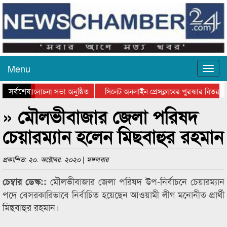
Menu
সর্বশেষ
 দিবসের আলোচনা সভা অনুষ্ঠিত
সিলেট অনলাইন প্রেসক্লাবের পুরস্কার বিতরণ ও
োচনা সভা ও সম্মাননা প্রদান
কানাইঘাটের কিশোর আহাদের খুনি সায়েমের আদাল
» মৌলভীবাজার জেলা পরিষদ
চেয়ারম্যান হলেন মিছবাহুর রহমান
প্রকাশিত: ২০. অক্টোবর. ২০২০ | মঙ্গলবার
মৌলভীবাজার জেলা পরিষদ উপ-নির্বাচনে চেয়ারম্যান
চেম্বার ডেস্ক::
পদে বেসরকারিভাবে নির্বাচিত হয়েছেন আওয়ামী লীগ মনোনীত প্রার্থী
মিছবাহুর রহমান।