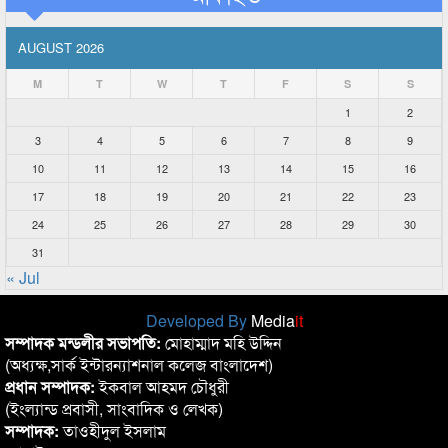
AUGUST 2026
M
T
W
T
F
S
S
1
2
3
4
5
6
7
8
9
10
11
12
13
14
15
16
17
18
19
20
21
22
23
24
25
26
27
28
29
30
31
« Jul
Developed By
Media
it
সম্পাদক মন্ডলীর সভাপতি:
মোহাম্মাদ মহি উদ্দিন
(অধ্যক্ষ,সার্ক ইন্টারন্যাশনাল কলেজ বাংলাদেশ)
প্রধান সম্পাদক:
ইকবাল আহমদ চৌধুরী
(ইংল্যান্ড প্রবাসী, সাংবাদিক ও লেখক)
সম্পাদক:
তাওহীদুল ইসলাম