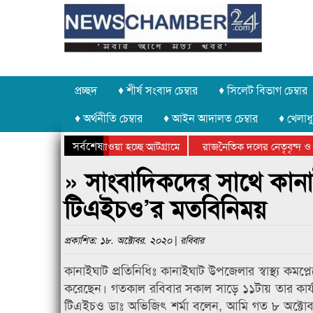
প্রচ্ছদ
♦ শীর্ষ সংবাদ চেম্বার
♦ সিলেট বিভাগ চেম্বার
♦ অর্থনীতি চেম্বার
♦ আইন আদালত চেম্বার
♦ খেলাধু
সর্বশেষ
 পাথর চুরি করে নিয়ে যাওয়া হচ্ছে আটগ্রামে
রাজনৈতিক দলের নেতৃবৃন্দ ও 
 বার্ষিক ক্রীড়া প্রতিযোগিতার পুরস্কার বিতরণ সম্পন্ন
সিলেটে বাংলাদেশ গ্রুপ থিয়ে
» সাংবাদিকদের সাথে কানাইঘা
টিএইচও’র মতবিনিময়
প্রকাশিত: ১৮. অক্টোবর. ২০২০ | রবিবার
কানাইঘাট প্রতিনিধিঃ কানাইঘাট উপজেলার স্বাস্থ্য কমপ
করেছেন। গতকাল রবিবার সকাল সাড়ে ১১টায় তার কার্য
টিএইচও ডাঃ অভিজিৎ শর্মা বলেন, আমি গত ৮ অক্টোবর স্ব