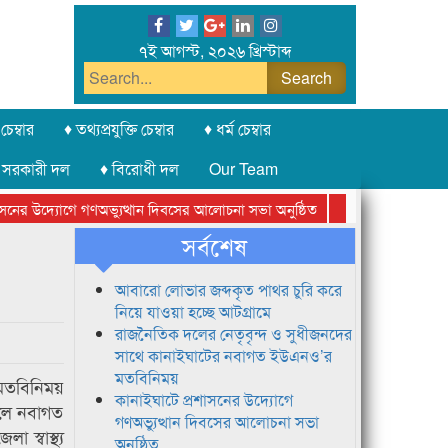
৭ই আগস্ট, ২০২৬ খ্রিস্টাব্দ
চেম্বার
♦ তথ্যপ্রযুক্তি চেম্বার
♦ ধর্ম চেম্বার
 সরকারী দল
♦ বিরোধী দল
Our Team
ের উদ্যোগে গণঅভ্যুত্থান দিবসের আলোচনা সভা অনুষ্ঠিত
সিলেট অনলাইন প্রেসক
সর্বশেষ
আবারো লোভার জব্দকৃত পাথর চুরি করে
নিয়ে যাওয়া হচ্ছে আটগ্রামে
রাজনৈতিক দলের নেতৃবৃন্দ ও সুধীজনদের
সাথে কানাইঘাটের নবাগত ইউএনও’র
মতবিনিময়
 মতবিনিময়
কানাইঘাটে প্রশাসনের উদ্যোগে
ালে নবাগত
গণঅভ্যুত্থান দিবসের আলোচনা সভা
স্বাস্থ্য
অনুষ্ঠিত