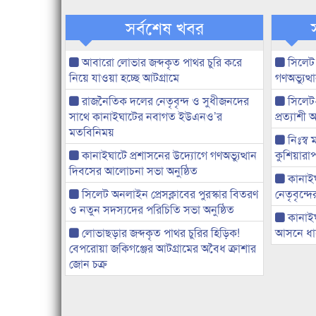
সর্বশেষ খবর
আবারো লোভার জব্দকৃত পাথর চুরি করে
সিলেট
নিয়ে যাওয়া হচ্ছে আটগ্রামে
গণঅভ্যুত
রাজনৈতিক দলের নেতৃবৃন্দ ও সুধীজনদের
সিলেট
সাথে কানাইঘাটের নবাগত ইউএনও’র
প্রত্যাশ
মতবিনিময়
নিঃস্ব 
কানাইঘাটে প্রশাসনের উদ্যোগে গণঅভ্যুত্থান
কুশিয়ারাপ
দিবসের আলোচনা সভা অনুষ্ঠিত
কানাইঘা
সিলেট অনলাইন প্রেসক্লাবের পুরস্কার বিতরণ
নেতৃবৃন্দ
ও নতুন সদস্যদের পরিচিতি সভা অনুষ্ঠিত
কানাই
লোভাছড়ার জব্দকৃত পাথর চুরির হিড়িক!
আসনে ধানে
বেপরোয়া জকিগঞ্জের আটগ্রামের অবৈধ ক্রাশার
জোন চক্র