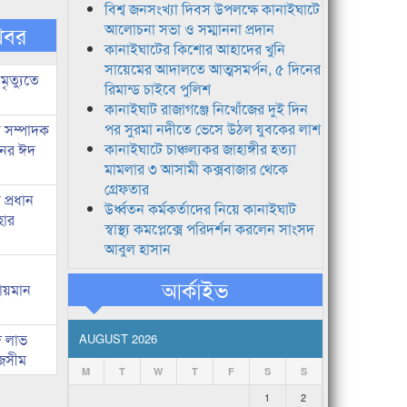
বিশ্ব জনসংখ্যা দিবস উপলক্ষে কানাইঘাটে
আলোচনা সভা ও সম্মাননা প্রদান
খবর
কানাইঘাটের কিশোর আহাদের খুনি
সায়েমের আদালতে আত্মসমর্পন, ৫ দিনের
মৃত্যুতে
রিমান্ড চাইবে পুলিশ
কানাইঘাট রাজাগঞ্জে নিখোঁজের দুই দিন
পর সুরমা নদীতে ভেসে উঠল যুবকের লাশ
র সম্পাদক
কানাইঘাটে চাঞ্চল্যকর জাহাঙ্গীর হত্যা
িনের ঈদ
মামলার ৩ আসামী কক্সবাজার থেকে
গ্রেফতার
প্রধান
উর্ধ্বতন কর্মকর্তাদের নিয়ে কানাইঘাট
হার
স্বাস্থ্য কমপ্লেক্সে পরিদর্শন করলেন সাংসদ
আবুল হাসান
আর্কাইভ
লায়মান
দ লাভ
AUGUST 2026
জসীম
M
T
W
T
F
S
S
1
2