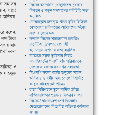
নয়ন সহ সব
সিলেট অনলাইন প্রেসক্লাবের পুরস্কার
োজন, যাতে
বিতরণ ও নতুন সদস্যদের পরিচিতি সভা
ের অনিয়ম-
অনুষ্ঠিত
লোভাছড়ার জব্দকৃত পাথর চুরির হিড়িক!
বেপরোয়া জকিগঞ্জের আটগ্রামের অবৈধ
করে বলেন,
ক্রাশার জোন চক্র
লক্ষ টাকা
লন্ডনে সিলেট শাহজালাল হাউজিং
সেবার মান
এস্টেটস (উপশহর) প্রবাসী
অ্যাসোসিয়েশনের সভা অনুষ্ঠিত
াংবাদিকরা
কাতারে সড়ক দুর্ঘটনায় নিহত
কানাইঘাটের প্রবাসী পাঁচ পরিবারকে
 সাহিত্য ও
খেলাফত মজলিসের নগদ সহায়তা
িক মাহফুজ
বিএনপি সকল ধর্মের মানুষের সমান
অধিকার ও ধর্মীয় মুল্যবোধে বিশ্বাসী:
আবুল কাহের চৌ: শামিম
রাজা গিরিশচন্দ্র স্কুলে বার্ষিক ক্রীড়া
প্রতিযোগিতার পুরস্কার বিতরণ সম্পন্ন
সিলেটে বাংলাদেশ গ্রুপ থিয়েটার
ফেডারেশানের বিভাগীয় অভিনয় কর্মশালা
সম্পন্ন