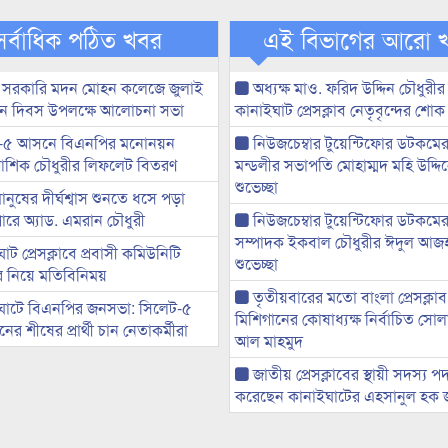
সর্বাধিক পঠিত খবর
এই বিভাগের আরো 
 সরকারি মদন মোহন কলেজে জুলাই
অধ্যক্ষ মাও. ফরিদ উদ্দিন চৌধুরীর 
্থান দিবস উপলক্ষে আলোচনা সভা
কানাইঘাট প্রেসক্লাব নেতৃবৃন্দের শোক
-৫ আসনে বিএনপির মনোনয়ন
নিউজচেম্বার টুয়েন্টিফোর ডটকমে
ী আশিক চৌধুরীর লিফলেট বিতরণ
মন্ডলীর সভাপতি মোহাম্মদ মহি উদ্দ
শুভেচ্ছা
মানুষের দীর্ঘশ্বাস শুনতে ধসে পড়া
ারে অ্যাড. এমরান চৌধুরী
নিউজচেম্বার টুয়েন্টিফোর ডটকমের 
সম্পাদক ইকবাল চৌধুরীর ঈদুল আজ
ট প্রেসক্লাবে প্রবাসী কমিউনিটি
শুভেচ্ছা
ের নিয়ে মতিবিনিময়
তৃতীয়বারের মতো বাংলা প্রেসক্লাব
ঘাটে বিএনপির জনসভা: সিলেট-৫
মিশিগানের কোষাধ্যক্ষ নির্বাচিত সো
র শীষের প্রার্থী চান নেতাকর্মীরা
আল মাহমুদ
জাতীয় প্রেসক্লাবের স্থায়ী সদস্য প
করেছেন কানাইঘাটের এহসানুল হক 