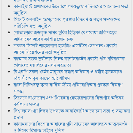
কানাইঘাটে প্রশাসনের উদ্যোগে গণঅভ্যুত্থান দিবসের আলোচনা সভা
অনুষ্ঠিত
সিলেট অনলাইন প্রেসক্লাবের পুরস্কার বিতরণ ও নতুন সদস্যদের
পরিচিতি সভা অনুষ্ঠিত
লোভাছড়ার জব্দকৃত পাথর চুরির হিড়িক! বেপরোয়া জকিগঞ্জের
আটগ্রামের অবৈধ ক্রাশার জোন চক্র
লন্ডনে সিলেট শাহজালাল হাউজিং এস্টেটস (উপশহর) প্রবাসী
অ্যাসোসিয়েশনের সভা অনুষ্ঠিত
কাতারে সড়ক দুর্ঘটনায় নিহত কানাইঘাটের প্রবাসী পাঁচ পরিবারকে
খেলাফত মজলিসের নগদ সহায়তা
বিএনপি সকল ধর্মের মানুষের সমান অধিকার ও ধর্মীয় মুল্যবোধে
বিশ্বাসী: আবুল কাহের চৌ: শামিম
রাজা গিরিশচন্দ্র স্কুলে বার্ষিক ক্রীড়া প্রতিযোগিতার পুরস্কার বিতরণ
সম্পন্ন
সিলেটে বাংলাদেশ গ্রুপ থিয়েটার ফেডারেশানের বিভাগীয় অভিনয়
কর্মশালা সম্পন্ন
বিশ্ব জনসংখ্যা দিবস উপলক্ষে কানাইঘাটে আলোচনা সভা ও সম্মাননা
প্রদান
কানাইঘাটের কিশোর আহাদের খুনি সায়েমের আদালতে আত্মসমর্পন,
৫ দিনের রিমান্ড চাইবে পুলিশ