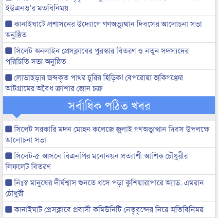
ইউএনও’র মতবিনিময়
কানাইঘাটে প্রশাসনের উদ্যোগে গণঅভ্যুত্থান দিবসের আলোচনা সভা
অনুষ্ঠিত
সিলেট অনলাইন প্রেসক্লাবের পুরস্কার বিতরণ ও নতুন সদস্যদের
পরিচিতি সভা অনুষ্ঠিত
লোভাছড়ার জব্দকৃত পাথর চুরির হিড়িক! বেপরোয়া জকিগঞ্জের
আটগ্রামের অবৈধ ক্রাশার জোন চক্র
সর্বাধিক পঠিত খবর
সিলেট সরকারি মদন মোহন কলেজে জুলাই গণঅভ্যুত্থান দিবস উপলক্ষে
আলোচনা সভা
সিলেট-৫ আসনে বিএনপির মনোনয়ন প্রত্যাশী আশিক চৌধুরীর
লিফলেট বিতরণ
নিঃস্ব মানুষের দীর্ঘশ্বাস শুনতে ধসে পড়া কুশিয়ারাপারে অ্যাড. এমরান
চৌধুরী
কানাইঘাট প্রেসক্লাবে প্রবাসী কমিউনিটি নেতৃবৃন্দের নিয়ে মতিবিনিময়