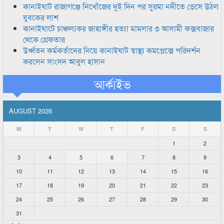
কানাইঘাট রাজাগঞ্জে নিখোঁজের দুই দিন পর সুরমা নদীতে ভেসে উঠল
যুবকের লাশ
কানাইঘাটে চাঞ্চল্যকর জাহাঙ্গীর হত্যা মামলার ৩ আসামী কক্সবাজার
থেকে গ্রেফতার
উর্ধ্বতন কর্মকর্তাদের নিয়ে কানাইঘাট স্বাস্থ্য কমপ্লেক্সে পরিদর্শন
করলেন সাংসদ আবুল হাসান
আর্কাইভ
AUGUST 2026
M
T
W
T
F
S
S
1
2
3
4
5
6
7
8
9
10
11
12
13
14
15
16
17
18
19
20
21
22
23
24
25
26
27
28
29
30
31