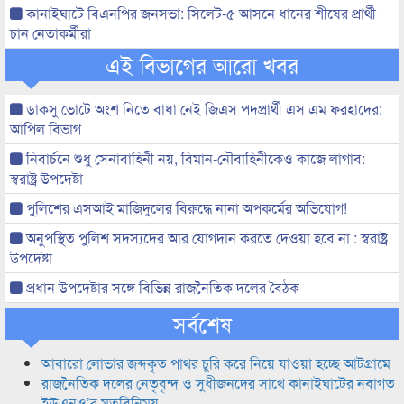
কানাইঘাটে বিএনপির জনসভা: সিলেট-৫ আসনে ধানের শীষের প্রার্থী
চান নেতাকর্মীরা
এই বিভাগের আরো খবর
ডাকসু ভোটে অংশ নিতে বাধা নেই জিএস পদপ্রার্থী এস এম ফরহাদের:
আপিল বিভাগ
নিবার্চনে শুধু সেনাবাহিনী নয়, বিমান-নৌবাহিনীকেও কাজে লাগাব:
স্বরাষ্ট্র উপদেষ্টা
পুলিশের এসআই মাজিদুলের বিরুদ্ধে নানা অপকর্মের অভিযোগ!
অনুপস্থিত পুলিশ সদস্যদের আর যোগদান করতে দেওয়া হবে না : স্বরাষ্ট্র
উপদেষ্টা
প্রধান উপদেষ্টার সঙ্গে বিভিন্ন রাজনৈতিক দলের বৈঠক
সর্বশেষ
আবারো লোভার জব্দকৃত পাথর চুরি করে নিয়ে যাওয়া হচ্ছে আটগ্রামে
রাজনৈতিক দলের নেতৃবৃন্দ ও সুধীজনদের সাথে কানাইঘাটের নবাগত
ইউএনও’র মতবিনিময়