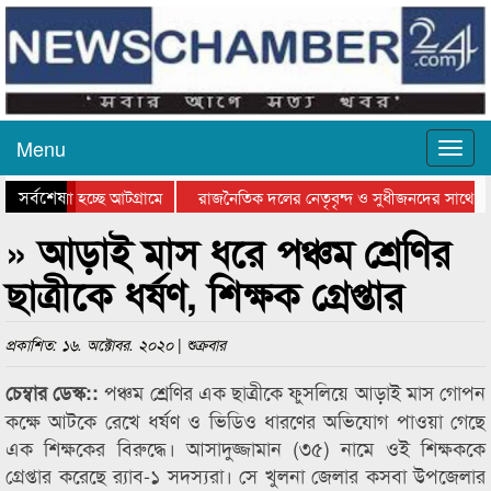
Menu
সর্বশেষ
য়ে যাওয়া হচ্ছে আটগ্রামে
রাজনৈতিক দলের নেতৃবৃন্দ ও সুধীজনদের সাথে ক
যোগিতার পুরস্কার বিতরণ সম্পন্ন
সিলেটে বাংলাদেশ গ্রুপ থিয়েটার ফেডারেশানের বিভ
» আড়াই মাস ধরে পঞ্চম শ্রেণির
ছাত্রীকে ধর্ষণ, শিক্ষক গ্রেপ্তার
প্রকাশিত: ১৬. অক্টোবর. ২০২০ | শুক্রবার
পঞ্চম শ্রেণির এক ছাত্রীকে ফুসলিয়ে আড়াই মাস গোপন
চেম্বার ডেস্ক::
কক্ষে আটকে রেখে ধর্ষণ ও ভিডিও ধারণের অভিযোগ পাওয়া গেছে
এক শিক্ষকের বিরুদ্ধে। আসাদুজ্জামান (৩৫) নামে ওই শিক্ষককে
গ্রেপ্তার করেছে র‌্যাব-১ সদস্যরা। সে খুলনা জেলার কসবা উপজেলার