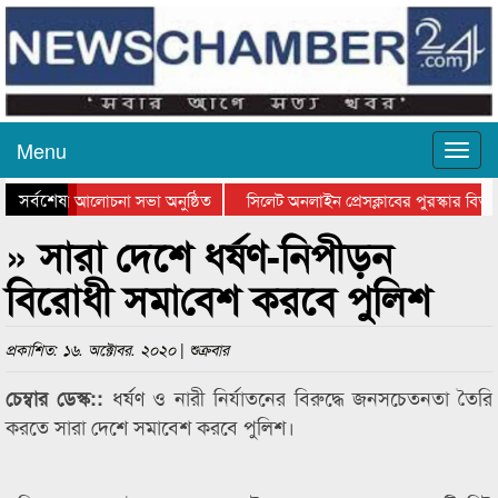
Menu
সর্বশেষ
থান দিবসের আলোচনা সভা অনুষ্ঠিত
সিলেট অনলাইন প্রেসক্লাবের পুরস্কার বিতরণ
আলোচনা সভা ও সম্মাননা প্রদান
কানাইঘাটের কিশোর আহাদের খুনি সায়েমের আ
» সারা দেশে ধর্ষণ-নিপীড়ন
বিরোধী সমা‌বেশ করবে পুলিশ
প্রকাশিত: ১৬. অক্টোবর. ২০২০ | শুক্রবার
ধর্ষণ ও নারী নির্যাতনের বিরুদ্ধে জনসচেতনতা তৈরি
চেম্বার ডেস্ক::
করতে সারা দেশে সমাবেশ করবে পুলিশ।