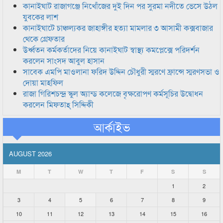
কানাইঘাট রাজাগঞ্জে নিখোঁজের দুই দিন পর সুরমা নদীতে ভেসে উঠল
যুবকের লাশ
কানাইঘাটে চাঞ্চল্যকর জাহাঙ্গীর হত্যা মামলার ৩ আসামী কক্সবাজার
থেকে গ্রেফতার
উর্ধ্বতন কর্মকর্তাদের নিয়ে কানাইঘাট স্বাস্থ্য কমপ্লেক্সে পরিদর্শন
করলেন সাংসদ আবুল হাসান
সাবেক এমপি মাওলানা ফরিদ উদ্দিন চৌধুরী স্মরণে ফ্রান্সে স্মরণসভা ও
দোয়া মাহফিল
রাজা গিরিশচন্দ্র স্কুল অ্যান্ড কলেজে বৃক্ষরোপণ কর্মসূচির উদ্বোধন
করলেন মিফতাহ্ সিদ্দিকী
আর্কাইভ
AUGUST 2026
M
T
W
T
F
S
S
1
2
3
4
5
6
7
8
9
10
11
12
13
14
15
16