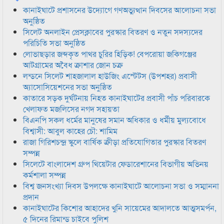
কানাইঘাটে প্রশাসনের উদ্যোগে গণঅভ্যুত্থান দিবসের আলোচনা সভা
অনুষ্ঠিত
সিলেট অনলাইন প্রেসক্লাবের পুরস্কার বিতরণ ও নতুন সদস্যদের
পরিচিতি সভা অনুষ্ঠিত
লোভাছড়ার জব্দকৃত পাথর চুরির হিড়িক! বেপরোয়া জকিগঞ্জের
আটগ্রামের অবৈধ ক্রাশার জোন চক্র
লন্ডনে সিলেট শাহজালাল হাউজিং এস্টেটস (উপশহর) প্রবাসী
অ্যাসোসিয়েশনের সভা অনুষ্ঠিত
কাতারে সড়ক দুর্ঘটনায় নিহত কানাইঘাটের প্রবাসী পাঁচ পরিবারকে
খেলাফত মজলিসের নগদ সহায়তা
বিএনপি সকল ধর্মের মানুষের সমান অধিকার ও ধর্মীয় মুল্যবোধে
বিশ্বাসী: আবুল কাহের চৌ: শামিম
রাজা গিরিশচন্দ্র স্কুলে বার্ষিক ক্রীড়া প্রতিযোগিতার পুরস্কার বিতরণ
সম্পন্ন
সিলেটে বাংলাদেশ গ্রুপ থিয়েটার ফেডারেশানের বিভাগীয় অভিনয়
কর্মশালা সম্পন্ন
বিশ্ব জনসংখ্যা দিবস উপলক্ষে কানাইঘাটে আলোচনা সভা ও সম্মাননা
প্রদান
কানাইঘাটের কিশোর আহাদের খুনি সায়েমের আদালতে আত্মসমর্পন,
৫ দিনের রিমান্ড চাইবে পুলিশ