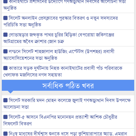
কানাইঘাটে প্রশাসনের উদ্যোগে গণঅভ্যুত্থান দিবসের আলোচনা সভা
অনুষ্ঠিত
সিলেট অনলাইন প্রেসক্লাবের পুরস্কার বিতরণ ও নতুন সদস্যদের
পরিচিতি সভা অনুষ্ঠিত
লোভাছড়ার জব্দকৃত পাথর চুরির হিড়িক! বেপরোয়া জকিগঞ্জের
আটগ্রামের অবৈধ ক্রাশার জোন চক্র
লন্ডনে সিলেট শাহজালাল হাউজিং এস্টেটস (উপশহর) প্রবাসী
অ্যাসোসিয়েশনের সভা অনুষ্ঠিত
কাতারে সড়ক দুর্ঘটনায় নিহত কানাইঘাটের প্রবাসী পাঁচ পরিবারকে
খেলাফত মজলিসের নগদ সহায়তা
সর্বাধিক পঠিত খবর
সিলেট সরকারি মদন মোহন কলেজে জুলাই গণঅভ্যুত্থান দিবস উপলক্ষে
আলোচনা সভা
সিলেট-৫ আসনে বিএনপির মনোনয়ন প্রত্যাশী আশিক চৌধুরীর
লিফলেট বিতরণ
নিঃস্ব মানুষের দীর্ঘশ্বাস শুনতে ধসে পড়া কুশিয়ারাপারে অ্যাড. এমরান