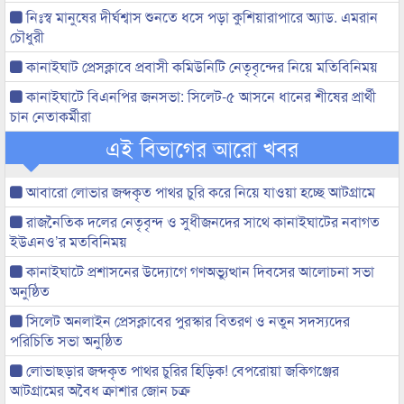
নিঃস্ব মানুষের দীর্ঘশ্বাস শুনতে ধসে পড়া কুশিয়ারাপারে অ্যাড. এমরান
চৌধুরী
কানাইঘাট প্রেসক্লাবে প্রবাসী কমিউনিটি নেতৃবৃন্দের নিয়ে মতিবিনিময়
কানাইঘাটে বিএনপির জনসভা: সিলেট-৫ আসনে ধানের শীষের প্রার্থী
চান নেতাকর্মীরা
এই বিভাগের আরো খবর
আবারো লোভার জব্দকৃত পাথর চুরি করে নিয়ে যাওয়া হচ্ছে আটগ্রামে
রাজনৈতিক দলের নেতৃবৃন্দ ও সুধীজনদের সাথে কানাইঘাটের নবাগত
ইউএনও’র মতবিনিময়
কানাইঘাটে প্রশাসনের উদ্যোগে গণঅভ্যুত্থান দিবসের আলোচনা সভা
অনুষ্ঠিত
সিলেট অনলাইন প্রেসক্লাবের পুরস্কার বিতরণ ও নতুন সদস্যদের
পরিচিতি সভা অনুষ্ঠিত
লোভাছড়ার জব্দকৃত পাথর চুরির হিড়িক! বেপরোয়া জকিগঞ্জের
আটগ্রামের অবৈধ ক্রাশার জোন চক্র