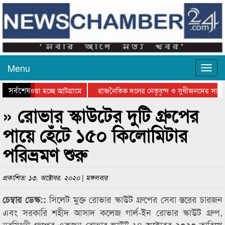
Menu
সর্বশেষ
িয়ে যাওয়া হচ্ছে আটগ্রামে
রাজনৈতিক দলের নেতৃবৃন্দ ও সুধীজনদের সাথে
তিযোগিতার পুরস্কার বিতরণ সম্পন্ন
সিলেটে বাংলাদেশ গ্রুপ থিয়েটার ফেডারেশানের ব
» রোভার স্কাউটের দুটি গ্রুপের
পায়ে হেঁটে ১৫০ কিলোমিটার
পরিভ্রমণ শুরু
প্রকাশিত: ১৩. অক্টোবর. ২০২০ | মঙ্গলবার
সিলেট মুক্ত রোভার স্কাউট গ্রুপের সেবা স্তরের চারজন
চেম্বার ডেস্ক::
এবং সরকারি শহীদ আসাদ কলেজ গার্ল-ইন রোভার স্কাউট গ্রুপ,
নরসিংদী গ্রুপের একজন রোভার স্কাউট ১৪ অক্টোবর ২০২০ তারিখে