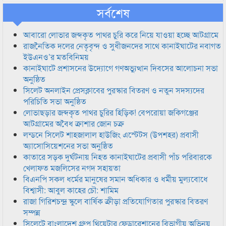
সর্বশেষ
আবারো লোভার জব্দকৃত পাথর চুরি করে নিয়ে যাওয়া হচ্ছে আটগ্রামে
রাজনৈতিক দলের নেতৃবৃন্দ ও সুধীজনদের সাথে কানাইঘাটের নবাগত
ইউএনও’র মতবিনিময়
কানাইঘাটে প্রশাসনের উদ্যোগে গণঅভ্যুত্থান দিবসের আলোচনা সভা
অনুষ্ঠিত
সিলেট অনলাইন প্রেসক্লাবের পুরস্কার বিতরণ ও নতুন সদস্যদের
পরিচিতি সভা অনুষ্ঠিত
লোভাছড়ার জব্দকৃত পাথর চুরির হিড়িক! বেপরোয়া জকিগঞ্জের
আটগ্রামের অবৈধ ক্রাশার জোন চক্র
লন্ডনে সিলেট শাহজালাল হাউজিং এস্টেটস (উপশহর) প্রবাসী
অ্যাসোসিয়েশনের সভা অনুষ্ঠিত
কাতারে সড়ক দুর্ঘটনায় নিহত কানাইঘাটের প্রবাসী পাঁচ পরিবারকে
খেলাফত মজলিসের নগদ সহায়তা
বিএনপি সকল ধর্মের মানুষের সমান অধিকার ও ধর্মীয় মুল্যবোধে
বিশ্বাসী: আবুল কাহের চৌ: শামিম
রাজা গিরিশচন্দ্র স্কুলে বার্ষিক ক্রীড়া প্রতিযোগিতার পুরস্কার বিতরণ
সম্পন্ন
সিলেটে বাংলাদেশ গ্রুপ থিয়েটার ফেডারেশানের বিভাগীয় অভিনয়