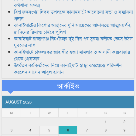
কর্মশালা সম্পন্ন
বিশ্ব জনসংখ্যা দিবস উপলক্ষে কানাইঘাটে আলোচনা সভা ও সম্মাননা
প্রদান
কানাইঘাটের কিশোর আহাদের খুনি সায়েমের আদালতে আত্মসমর্পন,
৫ দিনের রিমান্ড চাইবে পুলিশ
কানাইঘাট রাজাগঞ্জে নিখোঁজের দুই দিন পর সুরমা নদীতে ভেসে উঠল
যুবকের লাশ
কানাইঘাটে চাঞ্চল্যকর জাহাঙ্গীর হত্যা মামলার ৩ আসামী কক্সবাজার
থেকে গ্রেফতার
উর্ধ্বতন কর্মকর্তাদের নিয়ে কানাইঘাট স্বাস্থ্য কমপ্লেক্সে পরিদর্শন
করলেন সাংসদ আবুল হাসান
আর্কাইভ
AUGUST 2026
M
T
W
T
F
S
S
1
2
3
4
5
6
7
8
9