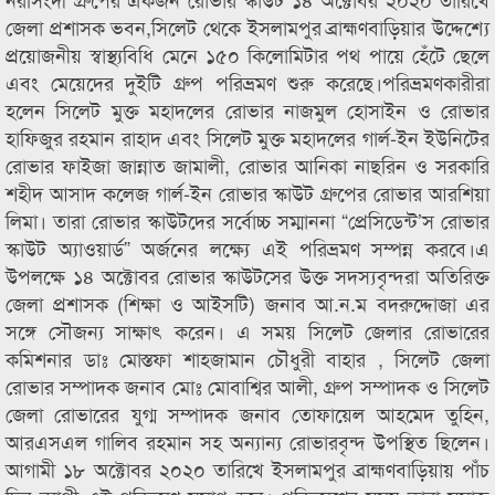
জেলা প্রশাসক ভবন,সিলেট থেকে ইসলামপুর ব্রাহ্মণবাড়িয়ার উদ্দেশ্যে
প্রয়োজনীয় স্বাস্থ্যবিধি মেনে ১৫০ কিলোমিটার পথ পায়ে হেঁটে ছেলে
এবং মেয়েদের দুইটি গ্রুপ পরিভ্রমণ শুরু করেছে।পরিভ্রমণকারীরা
হলেন সিলেট মুক্ত মহাদলের রোভার নাজমুল হোসাইন ও রোভার
হাফিজুর রহমান রাহাদ এবং সিলেট মুক্ত মহাদলের গার্ল-ইন ইউনিটের
রোভার ফাইজা জান্নাত জামালী, রোভার আনিকা নাছরিন ও সরকারি
শহীদ আসাদ কলেজ গার্ল-ইন রোভার স্কাউট গ্রুপের রোভার আরশিয়া
লিমা। তারা রোভার স্কাউটদের সর্বোচ্চ সম্মাননা “প্রেসিডেন্ট’স রোভার
স্কাউট অ্যাওয়ার্ড” অর্জনের লক্ষ্যে এই পরিভ্রমণ সম্পন্ন করবে।এ
উপলক্ষে ১৪ অক্টোবর রোভার স্কাউটসের উক্ত সদস্যবৃন্দরা অতিরিক্ত
জেলা প্রশাসক (শিক্ষা ও আইসটি) জনাব আ.ন.ম বদরুদ্দোজা এর
সঙ্গে সৌজন্য সাক্ষাৎ করেন। এ সময় সিলেট জেলার রোভারের
কমিশনার ডাঃ মোস্তফা শাহজামান চৌধুরী বাহার , সিলেট জেলা
রোভার সম্পাদক জনাব মোঃ মোবাশ্বির আলী, গ্রুপ সম্পাদক ও সিলেট
জেলা রোভারের যুগ্ম সম্পাদক জনাব তোফায়েল আহমেদ তুহিন,
আরএসএল গালিব রহমান সহ অন্যান্য রোভারবৃন্দ উপস্থিত ছিলেন।
আগামী ১৮ অক্টোবর ২০২০ তারিখে ইসলামপুর ব্রাহ্মণবাড়িয়ায় পাঁচ