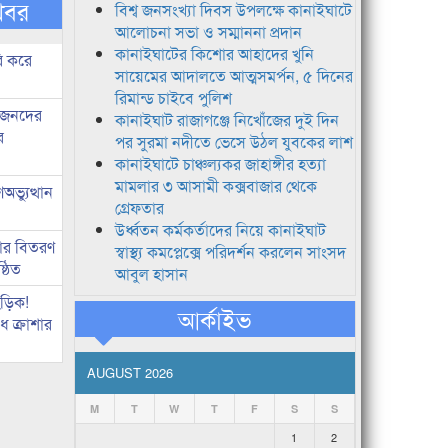
খবর
বিশ্ব জনসংখ্যা দিবস উপলক্ষে কানাইঘাটে
আলোচনা সভা ও সম্মাননা প্রদান
কানাইঘাটের কিশোর আহাদের খুনি
ি করে
সায়েমের আদালতে আত্মসমর্পন, ৫ দিনের
রিমান্ড চাইবে পুলিশ
ধীজনদের
কানাইঘাট রাজাগঞ্জে নিখোঁজের দুই দিন
র
পর সুরমা নদীতে ভেসে উঠল যুবকের লাশ
কানাইঘাটে চাঞ্চল্যকর জাহাঙ্গীর হত্যা
মামলার ৩ আসামী কক্সবাজার থেকে
ভ্যুত্থান
গ্রেফতার
উর্ধ্বতন কর্মকর্তাদের নিয়ে কানাইঘাট
কার বিতরণ
স্বাস্থ্য কমপ্লেক্সে পরিদর্শন করলেন সাংসদ
্ঠিত
আবুল হাসান
িড়িক!
আর্কাইভ
 ক্রাশার
AUGUST 2026
M
T
W
T
F
S
S
1
2