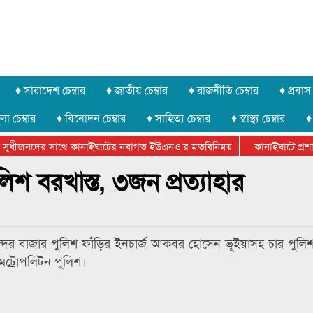
♦ সারাদেশ চেম্বার
♦ জাতীয় চেম্বার
♦ রাজনীতি চেম্বার
♦ প্রবাস 
লা চেম্বার
♦ বিনোদন চেম্বার
♦ সাহিত্য চেম্বার
♦ স্বাস্থ্য চেম্বার
♦
সুধীজনদের সাথে কানাইঘাটের নবাগত ইউএনও’র মতবিনিময়
কানাইঘাটে প্রশাসন
টার ফেডারেশানের বিভাগীয় অভিনয় কর্মশালা সম্পন্ন
লিশ বরখাস্ত, ৩জন প্রত্যাহার
ন্দর বাজার পুলিশ ফাঁড়ির ইনচার্জ আকবর হোসেন ভূইয়াসহ চার পুলি
মেট্রোপলিটন পুলিশ।