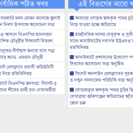
সর্বাধিক পঠিত খবর
এই বিভাগের আরো 
 সরকারি মদন মোহন কলেজে জুলাই
আবারো লোভার জব্দকৃত পাথর চুর
্থান দিবস উপলক্ষে আলোচনা সভা
নিয়ে যাওয়া হচ্ছে আটগ্রামে
-৫ আসনে বিএনপির মনোনয়ন
রাজনৈতিক দলের নেতৃবৃন্দ ও সু
ী আশিক চৌধুরীর লিফলেট বিতরণ
সাথে কানাইঘাটের নবাগত ইউএনও’
মতবিনিময়
মানুষের দীর্ঘশ্বাস শুনতে ধসে পড়া
ারে অ্যাড. এমরান চৌধুরী
কানাইঘাটে প্রশাসনের উদ্যোগে গণঅ
দিবসের আলোচনা সভা অনুষ্ঠিত
ট প্রেসক্লাবে প্রবাসী কমিউনিটি
ের নিয়ে মতিবিনিময়
সিলেট অনলাইন প্রেসক্লাবের পুরস্
ও নতুন সদস্যদের পরিচিতি সভা অনুষ
ঘাটে বিএনপির জনসভা: সিলেট-৫
র শীষের প্রার্থী চান নেতাকর্মীরা
লোভাছড়ার জব্দকৃত পাথর চুরির হ
বেপরোয়া জকিগঞ্জের আটগ্রামের অবৈধ
জোন চক্র