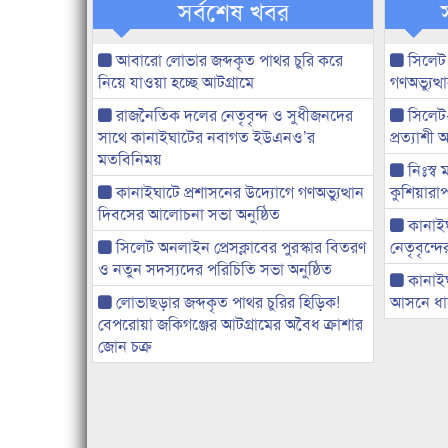
সর্বশেষ খবর
আবারো লোভার জব্দকৃত পাথর চুরি করে
সিলেট
নিয়ে যাওয়া হচ্ছে আটগ্রামে
গণঅভ্যুত
রাজনৈতিক দলের নেতৃবৃন্দ ও সুধীজনদের
সিলেট
সাথে কানাইঘাটের নবাগত ইউএনও’র
প্রত্যাশ
মতবিনিময়
নিঃস্ব 
কানাইঘাটে প্রশাসনের উদ্যোগে গণঅভ্যুত্থান
কুশিয়ারাপ
দিবসের আলোচনা সভা অনুষ্ঠিত
কানাইঘা
সিলেট অনলাইন প্রেসক্লাবের পুরস্কার বিতরণ
নেতৃবৃন্দ
ও নতুন সদস্যদের পরিচিতি সভা অনুষ্ঠিত
কানাই
লোভাছড়ার জব্দকৃত পাথর চুরির হিড়িক!
আসনে ধানে
বেপরোয়া জকিগঞ্জের আটগ্রামের অবৈধ ক্রাশার
জোন চক্র