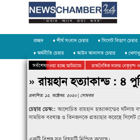
প্রচ্ছদ
♦ শীর্ষ সংবাদ চেম্বার
♦ সিলেট বিভাগ চেম্বার
♦ অর্থনীতি চেম্বার
♦ আইন আদালত চেম্বার
♦ খেলাধু
সর্বশেষ
 পাথর চুরি করে নিয়ে যাওয়া হচ্ছে আটগ্রামে
রাজনৈতিক দলের নেতৃবৃন্দ ও 
 বার্ষিক ক্রীড়া প্রতিযোগিতার পুরস্কার বিতরণ সম্পন্ন
সিলেটে বাংলাদেশ গ্রুপ থিয়ে
» রায়হান হত্যাকান্ড : ৪ পু
প্রকাশিত: ১২. অক্টোবর. ২০২০ | সোমবার
আলোচিত রায়হান হত্যাকান্ডের ঘটনায় ব
চেম্বার ডেস্ক::
সাময়িক বরখাস্ত ও তিনজনকে প্রত্যাহার করেছে সিলেট 
একটি বিশ্বস্ত সূত্র বিষয়টি নিশ্চিত করেছে।