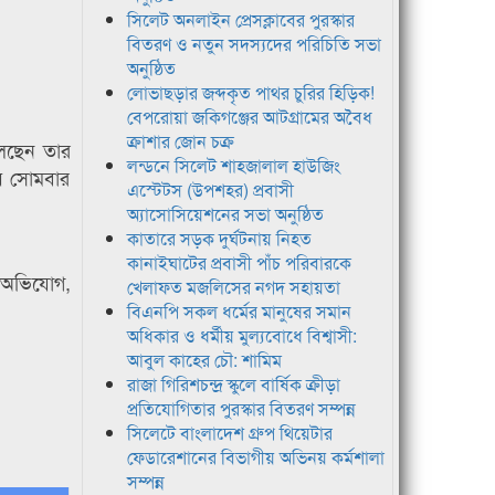
সিলেট অনলাইন প্রেসক্লাবের পুরস্কার
বিতরণ ও নতুন সদস্যদের পরিচিতি সভা
অনুষ্ঠিত
লোভাছড়ার জব্দকৃত পাথর চুরির হিড়িক!
বেপরোয়া জকিগঞ্জের আটগ্রামের অবৈধ
ক্রাশার জোন চক্র
লেছেন তার
লন্ডনে সিলেট শাহজালাল হাউজিং
য়ে সোমবার
এস্টেটস (উপশহর) প্রবাসী
অ্যাসোসিয়েশনের সভা অনুষ্ঠিত
কাতারে সড়ক দুর্ঘটনায় নিহত
কানাইঘাটের প্রবাসী পাঁচ পরিবারকে
র অভিযোগ,
খেলাফত মজলিসের নগদ সহায়তা
বিএনপি সকল ধর্মের মানুষের সমান
অধিকার ও ধর্মীয় মুল্যবোধে বিশ্বাসী:
আবুল কাহের চৌ: শামিম
রাজা গিরিশচন্দ্র স্কুলে বার্ষিক ক্রীড়া
প্রতিযোগিতার পুরস্কার বিতরণ সম্পন্ন
সিলেটে বাংলাদেশ গ্রুপ থিয়েটার
ফেডারেশানের বিভাগীয় অভিনয় কর্মশালা
সম্পন্ন