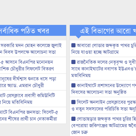
সর্বাধিক পঠিত খবর
এই বিভাগের আরো 
 সরকারি মদন মোহন কলেজে জুলাই
আবারো লোভার জব্দকৃত পাথর চুর
্থান দিবস উপলক্ষে আলোচনা সভা
নিয়ে যাওয়া হচ্ছে আটগ্রামে
-৫ আসনে বিএনপির মনোনয়ন
রাজনৈতিক দলের নেতৃবৃন্দ ও সু
ী আশিক চৌধুরীর লিফলেট বিতরণ
সাথে কানাইঘাটের নবাগত ইউএনও’
মতবিনিময়
মানুষের দীর্ঘশ্বাস শুনতে ধসে পড়া
ারে অ্যাড. এমরান চৌধুরী
কানাইঘাটে প্রশাসনের উদ্যোগে গণঅ
দিবসের আলোচনা সভা অনুষ্ঠিত
ট প্রেসক্লাবে প্রবাসী কমিউনিটি
ের নিয়ে মতিবিনিময়
সিলেট অনলাইন প্রেসক্লাবের পুরস্
ও নতুন সদস্যদের পরিচিতি সভা অনুষ
ঘাটে বিএনপির জনসভা: সিলেট-৫
র শীষের প্রার্থী চান নেতাকর্মীরা
লোভাছড়ার জব্দকৃত পাথর চুরির হ
বেপরোয়া জকিগঞ্জের আটগ্রামের অবৈধ
জোন চক্র