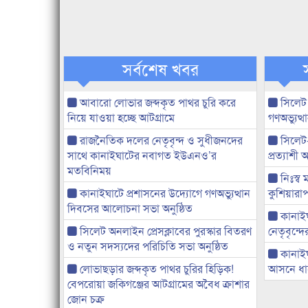
সর্বশেষ খবর
আবারো লোভার জব্দকৃত পাথর চুরি করে
সিলেট
নিয়ে যাওয়া হচ্ছে আটগ্রামে
গণঅভ্যুত
রাজনৈতিক দলের নেতৃবৃন্দ ও সুধীজনদের
সিলেট
সাথে কানাইঘাটের নবাগত ইউএনও’র
প্রত্যাশ
মতবিনিময়
নিঃস্ব 
কানাইঘাটে প্রশাসনের উদ্যোগে গণঅভ্যুত্থান
কুশিয়ারাপ
দিবসের আলোচনা সভা অনুষ্ঠিত
কানাইঘা
সিলেট অনলাইন প্রেসক্লাবের পুরস্কার বিতরণ
নেতৃবৃন্দ
ও নতুন সদস্যদের পরিচিতি সভা অনুষ্ঠিত
কানাই
লোভাছড়ার জব্দকৃত পাথর চুরির হিড়িক!
আসনে ধানে
বেপরোয়া জকিগঞ্জের আটগ্রামের অবৈধ ক্রাশার
জোন চক্র