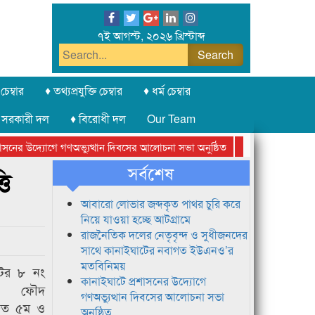
৭ই আগস্ট, ২০২৬ খ্রিস্টাব্দ
চেম্বার
♦ তথ্যপ্রযুক্তি চেম্বার
♦ ধর্ম চেম্বার
 সরকারী দল
♦ বিরোধী দল
Our Team
নের উদ্যোগে গণঅভ্যুত্থান দিবসের আলোচনা সভা অনুষ্ঠিত
সিলেট অনলাইন প্রেসক
সর্বশেষ
তি
আবারো লোভার জব্দকৃত পাথর চুরি করে
নিয়ে যাওয়া হচ্ছে আটগ্রামে
রাজনৈতিক দলের নেতৃবৃন্দ ও সুধীজনদের
সাথে কানাইঘাটের নবাগত ইউএনও’র
মতবিনিময়
টের ৮ নং
কানাইঘাটে প্রশাসনের উদ্যোগে
ের ফৌদ
গণঅভ্যুত্থান দিবসের আলোচনা সভা
জিত ৫ম ও
অনুষ্ঠিত