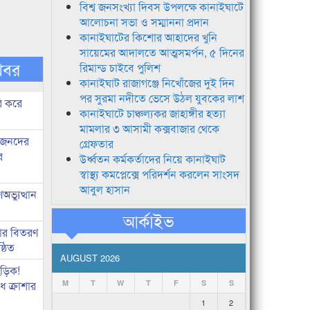
বিশ্ব জনসংখ্যা দিবস উপলক্ষে কানাইঘাটে
আলোচনা সভা ও সম্মাননা প্রদান
কানাইঘাটের কিশোর আহাদের খুনি
সায়েমের আদালতে আত্মসমর্পন, ৫ দিনের
খবর
রিমান্ড চাইবে পুলিশ
কানাইঘাট রাজাগঞ্জে নিখোঁজের দুই দিন
পর সুরমা নদীতে ভেসে উঠল যুবকের লাশ
ি করে
কানাইঘাটে চাঞ্চল্যকর জাহাঙ্গীর হত্যা
মামলার ৩ আসামী কক্সবাজার থেকে
ধীজনদের
গ্রেফতার
র
উর্ধ্বতন কর্মকর্তাদের নিয়ে কানাইঘাট
স্বাস্থ্য কমপ্লেক্সে পরিদর্শন করলেন সাংসদ
আবুল হাসান
ভ্যুত্থান
আর্কাইভ
কার বিতরণ
্ঠিত
AUGUST 2026
িড়িক!
 ক্রাশার
M
T
W
T
F
S
S
1
2