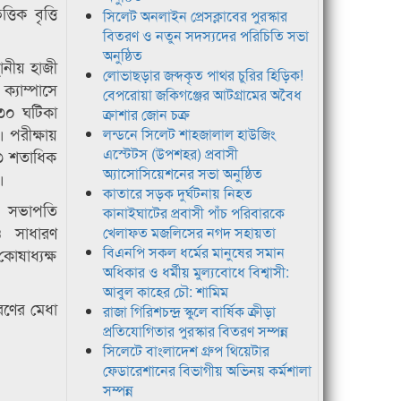
তিক বৃত্তি
সিলেট অনলাইন প্রেসক্লাবের পুরস্কার
বিতরণ ও নতুন সদস্যদের পরিচিতি সভা
অনুষ্ঠিত
থানীয় হাজী
লোভাছড়ার জব্দকৃত পাথর চুরির হিড়িক!
ক্যাম্পাসে
বেপরোয়া জকিগঞ্জের আটগ্রামের অবৈধ
৩০ ঘটিকা
ক্রাশার জোন চক্র
। পরীক্ষায়
লন্ডনে সিলেট শাহজালাল হাউজিং
এস্টেটস (উপশহর) প্রবাসী
র ৩ শতাধিক
অ্যাসোসিয়েশনের সভা অনুষ্ঠিত
।
কাতারে সড়ক দুর্ঘটনায় নিহত
র সভাপতি
কানাইঘাটের প্রবাসী পাঁচ পরিবারকে
ও সাধারণ
খেলাফত মজলিসের নগদ সহায়তা
বিএনপি সকল ধর্মের মানুষের সমান
োষাধ্যক্ষ
অধিকার ও ধর্মীয় মুল্যবোধে বিশ্বাসী:
আবুল কাহের চৌ: শামিম
ধরণের মেধা
রাজা গিরিশচন্দ্র স্কুলে বার্ষিক ক্রীড়া
প্রতিযোগিতার পুরস্কার বিতরণ সম্পন্ন
সিলেটে বাংলাদেশ গ্রুপ থিয়েটার
ফেডারেশানের বিভাগীয় অভিনয় কর্মশালা
সম্পন্ন